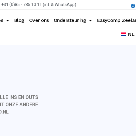
+31 (0)85 - 785 10 11 (int. & WhatsApp)
es
Blog
Over ons
Ondersteuning
EasyComp Zeela
NL
LLE INS EN OUTS
UIT ONZE ANDERE
D.NL