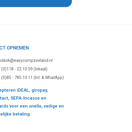
CT OPNEMEN
pdesk@easycompzeeland.nl
 (0)118 - 22 10 59 (lokaal)
 (0)85 - 785 10 11 (Int. & WhatApp)
pteren iDEAL, giropay,
act, SEPA-Incasso en
ards voor een snelle, veilige en
lijke betaling.