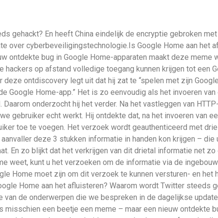
eds gehackt? En heeft China eindelijk de encryptie gebroken me
e over cyberbeveiligingstechnologie.Is Google Home aan het a
ieuw ontdekte bug in Google Home-apparaten maakt deze meme we
 hackers op afstand volledige toegang kunnen krijgen tot een 
deze ontdiscovery legt uit dat hij zat te “spelen met zijn Goo
de Google Home-app.” Het is zo eenvoudig als het invoeren van 
. Daarom onderzocht hij het verder. Na het vastleggen van HTTP
we gebruiker echt werkt. Hij ontdekte dat, na het invoeren van 
iker toe te voegen. Het verzoek wordt geauthenticeerd met drie 
een aanvaller deze 3 stukken informatie in handen kon krijgen – d
. En zo blijkt dat het verkrijgen van dit drietal informatie net 
me weet, kunt u het verzoeken om de informatie via de ingebouw
ogle Home moet zijn om dit verzoek te kunnen versturen- en het 
 Google Home aan het afluisteren? Waarom wordt Twitter steeds g
e van de onderwerpen die we bespreken in de dagelijkse update
, is misschien een beetje een meme – maar een nieuw ontdekte 