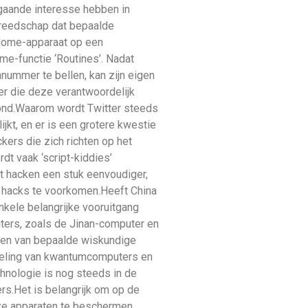
jgaande interesse hebben in
ereedschap dat bepaalde
 Home-apparaat op een
me-functie ‘Routines’. Nadat
nummer te bellen, kan zijn eigen
r die deze verantwoordelijk
oond.Waarom wordt Twitter steeds
jkt, en er is een grotere kwestie
kers die zich richten op het
dt vaak ‘script-kiddies’
et hacken een stuk eenvoudiger,
re hacks te voorkomen.Heeft China
kele belangrijke vooruitgang
ers, zoals de Jinan-computer en
ssen van bepaalde wiskundige
kkeling van kwantumcomputers en
hnologie is nog steeds in de
s.Het is belangrijk om op de
onze apparaten te beschermen