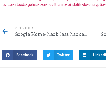
twitter-steeds-gehackt-en-heeft-china-eindelijk-de-encrypt
PREVIOUS
Google Home-hack laat hackers afluisteren van je privégesprekken – Dit moet je weten! Waarom wordt Twitter steeds gehackt en heeft China eindelijk de encryptie gebroken met kwantumcomputers?
Facebook
Twitter
Linked