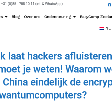
+31 (0)85 - 785 10 11 (int. & WhatsApp)
es
Blog
Over ons
Ondersteuning
EasyComp Zeela
NL
laat hackers afluisteren
 moet je weten! Waarom wo
 China eindelijk de encry
kwantumcomputers?