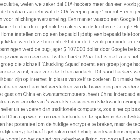
speculatie, weten we zeker dat CIA-hackers meer dan een voorbi
s de bestaan van iets wat de CIA ‘weeping angel’ noemt – een g
en voor inlichtingenverzameling. Een manier waarop een Google
ance-tool, is door gebruik te maken van de legitieme Google Ho
 Home instellen om op een bepaald tijdstip een bepaald telefoon
 gelukkig werd deze bug ontdekt door de beveiligingsonderzoeke
nspanningen werd de bug-jager $ 107.000 dollar door Google bel
 gezien van meerdere Twitter-hacks. Maar het is niet zoals het li
n groep die zichzelf ‘Chuckling Squad’ noemt, een groep jonge hac
nciële winst, maar voor de lol en aandacht. Dit soort hackers wor
aar zijn op internet, in plaats van zelf te coderen. Dit maakt h
ituatie en werkt aan het versterken van de beveiliging om verde
t gaat om China en kwantumcomputers, heeft China inderdaad en
kken over enkele van ‘s werelds geavanceerdste kwantumcomput
neller uit te voeren dan traditionele computers, zoals het oplo
at China op weg is om een ​​leidende rol te spelen in de ontwi
 het potentieel om de huidige encryptie te breken, maar de tec
kelijk encryptie heeft gebroken met behulp van kwantumcomputer
ogie, vooral op het gebied van cyberbeveiliging, om onszelf en 