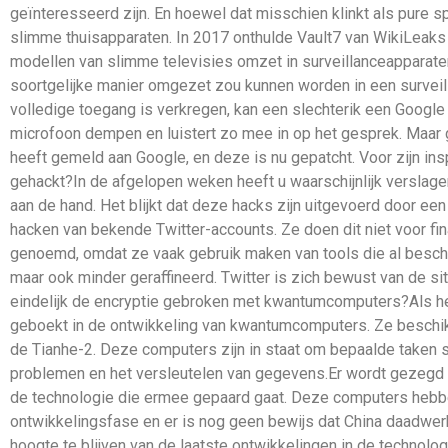
geïnteresseerd zijn. En hoewel dat misschien klinkt als pure 
slimme thuisapparaten. In 2017 onthulde Vault7 van WikiLeak
modellen van slimme televisies omzet in surveillanceapparat
soortgelijke manier omgezet zou kunnen worden in een surveill
volledige toegang is verkregen, kan een slechterik een Google
microfoon dempen en luistert zo mee in op het gesprek. Maar
heeft gemeld aan Google, en deze is nu gepatcht. Voor zijn i
gehackt?In de afgelopen weken heeft u waarschijnlijk verslagen
aan de hand. Het blijkt dat deze hacks zijn uitgevoerd door ee
hacken van bekende Twitter-accounts. Ze doen dit niet voor fina
genoemd, omdat ze vaak gebruik maken van tools die al beschikb
maar ook minder geraffineerd. Twitter is zich bewust van de s
eindelijk de encryptie gebroken met kwantumcomputers?Als he
geboekt in de ontwikkeling van kwantumcomputers. Ze beschi
de Tianhe-2. Deze computers zijn in staat om bepaalde taken s
problemen en het versleutelen van gegevens.Er wordt gezegd d
de technologie die ermee gepaard gaat. Deze computers hebben
ontwikkelingsfase en er is nog geen bewijs dat China daadwer
hoogte te blijven van de laatste ontwikkelingen in de technol