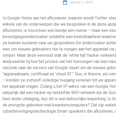
januari 1, 1970
Is Google Home aan het afluisteren, waarom wordt Twitter ste
enkele van de onderwerpen die we bespreken in de deze updat
afluisteren, is misschien een beetje een meme – maar een n
beveiligingsonderzoeker ontdekte een kwetsbaarheid waarmee
ze kunnen luisteren naar uw gesprekken.De onderzoeker achter 
was om nieuwe gebruikers toe te voegen aan het apparaat via 
simpel. Maar deze eenvoud stak de ‘white hat’ hacker verkeerd
analyseerde hij hoe het proces van het toevoegen van een nieu
verzoek naar de servers van Google stuurt om de nieuwe gebru
“apparaatnaam, certificaat en ‘cloud ID’.” Dus, in theorie, als 
– konden ze zichzelf volledige toegang verlenen tot uw apparaat
het apparaat vragen. Zolang u het IP-adres van een Google Ho
natuurlijk dat een hacker op hetzelfde WiFi-netwerk als de Go
heel ander uitdaging, dus dit is een behoorlijke beperking. Is
de encryptie gebroken met kwantumcomputers? Dat zijn enkel
cyberbeveiligingstechnologie.Smart speakers die afluisteren