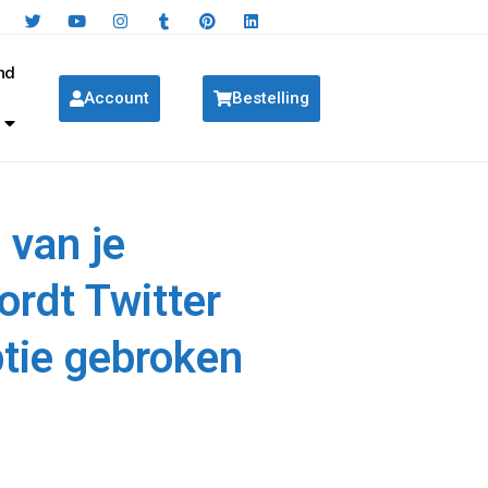
nd
Account
Bestelling
 van je
rdt Twitter
ptie gebroken