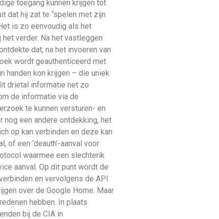
ige toegang kunnen krijgen tot
dat hij zat te “spelen met zijn
et is zo eenvoudig als het
 het verder. Na het vastleggen
ontdekte dat, na het invoeren van
zoek wordt geauthenticeerd met
 in handen kon krijgen – die uniek
t drietal informatie net zo
om de informatie via de
erzoek te kunnen versturen- en
er nog een andere ontdekking, het
ich op kan verbinden en deze kan
, of een ‘deauth’-aanval voor
rotocol waarmee een slechterik
ice aanval. Op dit punt wordt de
 verbinden en vervolgens de API
krijgen over de Google Home. Maar
gredenen hebben. In plaats
ienden bij de CIA in