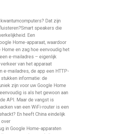
t kwantumcomputers? Dat zijn
fluisteren?Smart speakers die
rkelijkheid. Een
Google Home-apparaat, waardoor
gle Home en zag hoe eenvoudig het
een e-mailadres – eigenlijk
-verkeer van het apparaat
een e-mailadres, de app een HTTP-
stukken informatie: de
ie uniek zijn voor uw Google Home
zo eenvoudig is als het gewoon aan
de API. Maar de vangst is
hacken van een WiFi-router is een
ehackt? En heeft China eindelijk
 over
bug in Google Home-apparaten