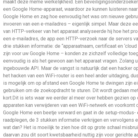
maakt deze meme werkelijkheid. Een beveiligingsonderzoeker 
een Google Home-apparaat, waardoor ze kunnen luisteren naar u
Google Home en zag hoe eenvoudig het was om nieuwe gebruike
invoeren van een e-mailadres – eigenlijk simpel. Maar deze ee
van HTTP-verkeer van het apparaat analyseerde hij hoe het pro
een e-mailadres, de app een HTTP-verzoek naar de servers va
drie stukken informatie: de “apparaatnaam, certificaat en ‘cloud 
zijn voor uw Google Home – konden ze zichzelf volledige toegang
eenvoudig is als het gewoon aan het apparaat vragen. Zolang 
ingebouwde API. Maar de vangst is natuurlijk dat een hacker 
het hacken van een WiFi-router is een heel ander uitdaging, d
is mogelijk om op afstand een Google Home te dwingen zijn ei
gebruiken om de zoekopdracht te sturen. Dit wordt gedaan met 
kort.Dit is iets waar we eerder al meer over hebben gezien op
apparaten kan verwijderen van een WiFi-netwerk en voorkomt dat
Google Home een beetje verward en gaat in de setup-modus- e
raadplegen, de 3 stukken informatie verkrijgen en vervolgens 
wat dan? Het is moeilijk te zien hoe dit op grote schaal misb
daarvan zou dit soort kwetsbaarheid nuttig zijn voor gerichte aa