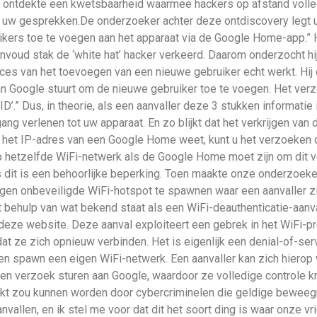
ontdekte een kwetsbaarheid waarmee hackers op afstand volled
w gesprekken.De onderzoeker achter deze ontdiscovery legt uit 
rs toe te voegen aan het apparaat via de Google Home-app.” H
nvoud stak de ‘white hat’ hacker verkeerd. Daarom onderzocht hij
ces van het toevoegen van een nieuwe gebruiker echt werkt. Hij 
n Google stuurt om de nieuwe gebruiker toe te voegen. Het ver
ID’.” Dus, in theorie, als een aanvaller deze 3 stukken informatie
 verlenen tot uw apparaat. En zo blijkt dat het verkrijgen van di
u het IP-adres van een Google Home weet, kunt u het verzoeken 
op hetzelfde WiFi-netwerk als de Google Home moet zijn om dit v
us dit is een behoorlijke beperking. Toen maakte onze onderzoek
gen onbeveiligde WiFi-hotspot te spawnen waar een aanvaller z
behulp van wat bekend staat als een WiFi-deauthenticatie-aanval
 deze website. Deze aanval exploiteert een gebrek in het WiFi-p
 ze zich opnieuw verbinden. Het is eigenlijk een denial-of-serv
n spawn een eigen WiFi-netwerk. Een aanvaller kan zich hierop
een verzoek sturen aan Google, waardoor ze volledige controle 
ruikt zou kunnen worden door cybercriminelen die geldige bewee
nvallen, en ik stel me voor dat dit het soort ding is waar onze vr