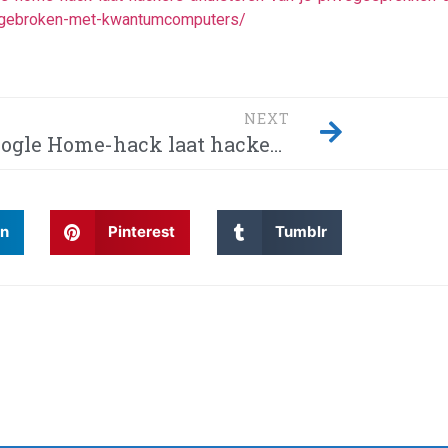
ie-gebroken-met-kwantumcomputers/
NEXT
Google Home-hack laat hackers afluisteren van je privégesprekken – Dit moet je weten! Waarom wordt Twitter steeds gehackt en heeft China eindelijk de encryptie gebroken met kwantumcomputers?
In
Pinterest
Tumblr