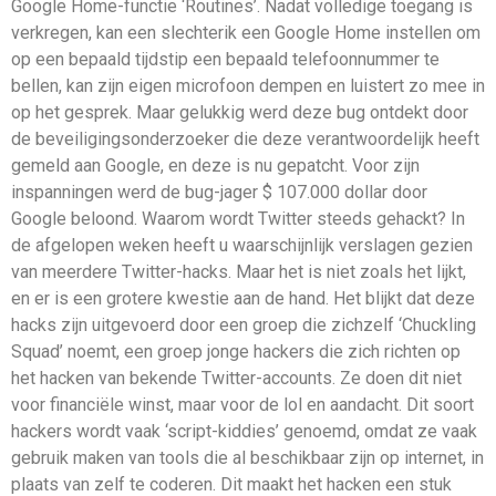
Google Home-functie ‘Routines’. Nadat volledige toegang is
verkregen, kan een slechterik een Google Home instellen om
op een bepaald tijdstip een bepaald telefoonnummer te
bellen, kan zijn eigen microfoon dempen en luistert zo mee in
op het gesprek. Maar gelukkig werd deze bug ontdekt door
de beveiligingsonderzoeker die deze verantwoordelijk heeft
gemeld aan Google, en deze is nu gepatcht. Voor zijn
inspanningen werd de bug-jager $ 107.000 dollar door
Google beloond. Waarom wordt Twitter steeds gehackt? In
de afgelopen weken heeft u waarschijnlijk verslagen gezien
van meerdere Twitter-hacks. Maar het is niet zoals het lijkt,
en er is een grotere kwestie aan de hand. Het blijkt dat deze
hacks zijn uitgevoerd door een groep die zichzelf ‘Chuckling
Squad’ noemt, een groep jonge hackers die zich richten op
het hacken van bekende Twitter-accounts. Ze doen dit niet
voor financiële winst, maar voor de lol en aandacht. Dit soort
hackers wordt vaak ‘script-kiddies’ genoemd, omdat ze vaak
gebruik maken van tools die al beschikbaar zijn op internet, in
plaats van zelf te coderen. Dit maakt het hacken een stuk