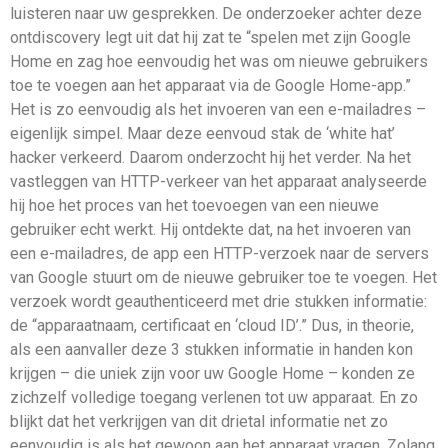
luisteren naar uw gesprekken. De onderzoeker achter deze
ontdiscovery legt uit dat hij zat te “spelen met zijn Google
Home en zag hoe eenvoudig het was om nieuwe gebruikers
toe te voegen aan het apparaat via de Google Home-app.”
Het is zo eenvoudig als het invoeren van een e-mailadres –
eigenlijk simpel. Maar deze eenvoud stak de ‘white hat’
hacker verkeerd. Daarom onderzocht hij het verder. Na het
vastleggen van HTTP-verkeer van het apparaat analyseerde
hij hoe het proces van het toevoegen van een nieuwe
gebruiker echt werkt. Hij ontdekte dat, na het invoeren van
een e-mailadres, de app een HTTP-verzoek naar de servers
van Google stuurt om de nieuwe gebruiker toe te voegen. Het
verzoek wordt geauthenticeerd met drie stukken informatie:
de “apparaatnaam, certificaat en ‘cloud ID’.” Dus, in theorie,
als een aanvaller deze 3 stukken informatie in handen kon
krijgen – die uniek zijn voor uw Google Home – konden ze
zichzelf volledige toegang verlenen tot uw apparaat. En zo
blijkt dat het verkrijgen van dit drietal informatie net zo
eenvoudig is als het gewoon aan het apparaat vragen. Zolang