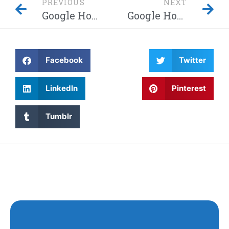
PREVIOUS
NEXT
Google Home-hack laat hackers afluisteren van je privégesprekken – Dit moet je weten! Waarom wordt Twitter steeds gehackt en heeft China eindelijk de encryptie gebroken met kwantumcomputers?
Google Home-hack laat hackers afluisteren van je privégesprekken – Dit moet je weten! Waarom wordt Twitter steeds gehackt en heeft China eindelijk de encryptie gebroken met kwantumcomputers?
Facebook
Twitter
LinkedIn
Pinterest
Tumblr