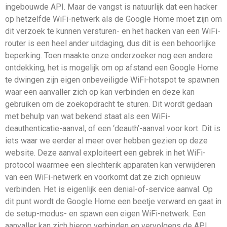
ingebouwde API. Maar de vangst is natuurlijk dat een hacker
op hetzelfde WiFi-netwerk als de Google Home moet zijn om
dit verzoek te kunnen versturen- en het hacken van een WiFi-
router is een heel ander uitdaging, dus dit is een behoorlijke
beperking. Toen maakte onze onderzoeker nog een andere
ontdekking, het is mogelijk om op afstand een Google Home
te dwingen zijn eigen onbeveiligde WiFi-hotspot te spawnen
waar een aanvaller zich op kan verbinden en deze kan
gebruiken om de zoekopdracht te sturen. Dit wordt gedaan
met behulp van wat bekend staat als een WiFi-
deauthenticatie-aanval, of een ‘deauth’-aanval voor kort. Dit is
iets waar we eerder al meer over hebben gezien op deze
website. Deze aanval exploiteert een gebrek in het WiFi-
protocol waarmee een slechterik apparaten kan verwijderen
van een WiFi-netwerk en voorkomt dat ze zich opnieuw
verbinden. Het is eigenlijk een denial-of-service aanval. Op
dit punt wordt de Google Home een beetje verward en gaat in
de setup-modus- en spawn een eigen WiFi-netwerk. Een
aanvaller kan zich hierop verbinden en vervolgens de API