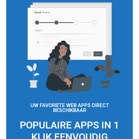
UW FAVORIETE WEB APPS DIRECT
BESCHIKBAAR
POPULAIRE APPS IN 1
KLIK EENVOUDIG