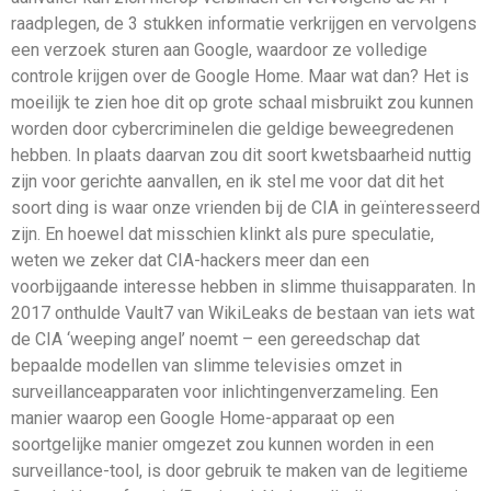
raadplegen, de 3 stukken informatie verkrijgen en vervolgens
een verzoek sturen aan Google, waardoor ze volledige
controle krijgen over de Google Home. Maar wat dan? Het is
moeilijk te zien hoe dit op grote schaal misbruikt zou kunnen
worden door cybercriminelen die geldige beweegredenen
hebben. In plaats daarvan zou dit soort kwetsbaarheid nuttig
zijn voor gerichte aanvallen, en ik stel me voor dat dit het
soort ding is waar onze vrienden bij de CIA in geïnteresseerd
zijn. En hoewel dat misschien klinkt als pure speculatie,
weten we zeker dat CIA-hackers meer dan een
voorbijgaande interesse hebben in slimme thuisapparaten. In
2017 onthulde Vault7 van WikiLeaks de bestaan van iets wat
de CIA ‘weeping angel’ noemt – een gereedschap dat
bepaalde modellen van slimme televisies omzet in
surveillanceapparaten voor inlichtingenverzameling. Een
manier waarop een Google Home-apparaat op een
soortgelijke manier omgezet zou kunnen worden in een
surveillance-tool, is door gebruik te maken van de legitieme