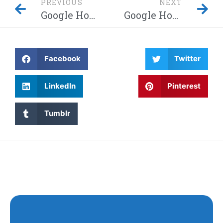
PREVIOUS
NEXT
Google Home-hack laat hackers afluisteren van je privégesprekken – Dit moet je weten! Waarom wordt Twitter steeds gehackt en heeft China eindelijk de encryptie gebroken met kwantumcomputers?
Google Home-hack laat hackers afluisteren van je privégesprekken – Dit moet je weten! Waarom wordt Twitter steeds gehackt en heeft China eindelijk de encryptie gebroken met kwantumcomputers?
Facebook
Twitter
LinkedIn
Pinterest
Tumblr