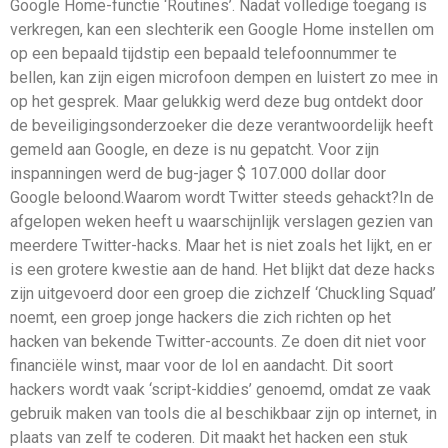
Google Home-functie ‘Routines’. Nadat volledige toegang is
verkregen, kan een slechterik een Google Home instellen om
op een bepaald tijdstip een bepaald telefoonnummer te
bellen, kan zijn eigen microfoon dempen en luistert zo mee in
op het gesprek. Maar gelukkig werd deze bug ontdekt door
de beveiligingsonderzoeker die deze verantwoordelijk heeft
gemeld aan Google, en deze is nu gepatcht. Voor zijn
inspanningen werd de bug-jager $ 107.000 dollar door
Google beloond.Waarom wordt Twitter steeds gehackt?In de
afgelopen weken heeft u waarschijnlijk verslagen gezien van
meerdere Twitter-hacks. Maar het is niet zoals het lijkt, en er
is een grotere kwestie aan de hand. Het blijkt dat deze hacks
zijn uitgevoerd door een groep die zichzelf ‘Chuckling Squad’
noemt, een groep jonge hackers die zich richten op het
hacken van bekende Twitter-accounts. Ze doen dit niet voor
financiële winst, maar voor de lol en aandacht. Dit soort
hackers wordt vaak ‘script-kiddies’ genoemd, omdat ze vaak
gebruik maken van tools die al beschikbaar zijn op internet, in
plaats van zelf te coderen. Dit maakt het hacken een stuk