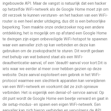
ingebouwde API. Maar de vangst is natuurlijk dat een hacker
op hetzelfde WiFi-netwerk als de Google Home moet zijn om
dit verzoek te kunnen versturen- en het hacken van een WiFi-
router is een heel ander uitdaging, dus dit is een behoorlijke
beperking. Toen maakte onze onderzoeker nog een andere
ontdekking, het is mogelijk om op afstand een Google Home
te dwingen zijn eigen onbeveiligde WiFi-hotspot te spawnen
waar een aanvaller zich op kan verbinden en deze kan
gebruiken om de zoekopdracht te sturen. Dit wordt gedaan
met behulp van wat bekend staat als een WiFi-
deauthenticatie-aanval, of een ‘deauth’-aanval voor kort.Dit is
iets waar we eerder al meer over hebben gezien op deze
website. Deze aanval exploiteert een gebrek in het WiFi-
protocol waarmee een slechterik apparaten kan verwijderen
van een WiFi-netwerk en voorkomt dat ze zich opnieuw
verbinden. Het is eigenlijk een denial-of-service aanval. Op
dit punt wordt de Google Home een beetje verward en gaat in
de setup-modus- en spawn een eigen WiFi-netwerk. Een
aanvaller kan zich hierop verbinden en vervolgens de API