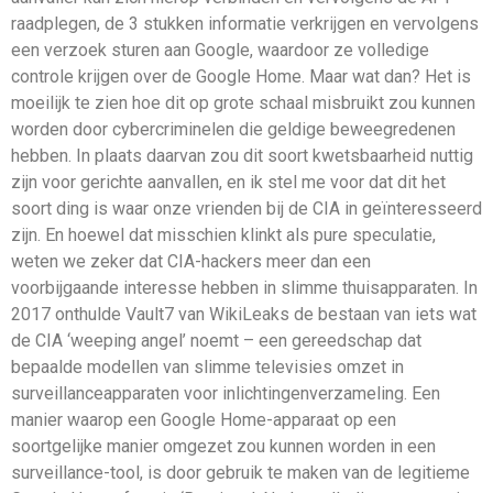
raadplegen, de 3 stukken informatie verkrijgen en vervolgens
een verzoek sturen aan Google, waardoor ze volledige
controle krijgen over de Google Home. Maar wat dan? Het is
moeilijk te zien hoe dit op grote schaal misbruikt zou kunnen
worden door cybercriminelen die geldige beweegredenen
hebben. In plaats daarvan zou dit soort kwetsbaarheid nuttig
zijn voor gerichte aanvallen, en ik stel me voor dat dit het
soort ding is waar onze vrienden bij de CIA in geïnteresseerd
zijn. En hoewel dat misschien klinkt als pure speculatie,
weten we zeker dat CIA-hackers meer dan een
voorbijgaande interesse hebben in slimme thuisapparaten. In
2017 onthulde Vault7 van WikiLeaks de bestaan van iets wat
de CIA ‘weeping angel’ noemt – een gereedschap dat
bepaalde modellen van slimme televisies omzet in
surveillanceapparaten voor inlichtingenverzameling. Een
manier waarop een Google Home-apparaat op een
soortgelijke manier omgezet zou kunnen worden in een
surveillance-tool, is door gebruik te maken van de legitieme