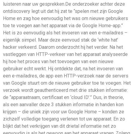
luisteren naar uw gesprekken.De onderzoeker achter deze
ontdiscovery legt uit dat hij zat te “spelen met zijn Google
Home en zag hoe eenvoudig het was om nieuwe gebruikers
toe te voegen aan het apparaat via de Google Home-app.”
Het is zo eenvoudig als het invoeren van een e-mailadres –
eigenlijk simpel. Maar deze eenvoud stak de ‘white hat’
hacker verkeerd. Daarom onderzocht hij het verder. Na het
vastleggen van HTTP-verkeer van het apparaat analyseerde
hij hoe het proces van het toevoegen van een nieuwe
gebruiker echt werkt. Hij ontdekte dat, na het invoeren van
een e-mailadres, de app een HTTP-verzoek naar de servers
van Google stuurt om de nieuwe gebruiker toe te voegen. Het
verzoek wordt geauthenticeerd met drie stukken informatie:
de “apparaatnaam, certificaat en ‘cloud ID’.” Dus, in theorie,
als een aanvaller deze 3 stukken informatie in handen kon
krijgen – die uniek zijn voor uw Google Home – konden ze
zichzelf volledige toegang verlenen tot uw apparaat. En zo
blijkt dat het verkrijgen van dit drietal informatie net zo
eenvoudig is als het gewoon aan het apparaat vragen. Zolang