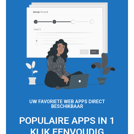
UW FAVORIETE WEB APPS DIRECT
BESCHIKBAAR
POPULAIRE APPS IN 1
KLIK EENVOUDIG