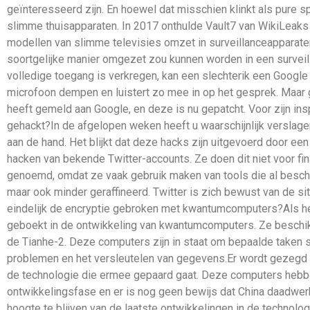
geïnteresseerd zijn. En hoewel dat misschien klinkt als pure 
slimme thuisapparaten. In 2017 onthulde Vault7 van WikiLeak
modellen van slimme televisies omzet in surveillanceapparat
soortgelijke manier omgezet zou kunnen worden in een surveill
volledige toegang is verkregen, kan een slechterik een Google
microfoon dempen en luistert zo mee in op het gesprek. Maar
heeft gemeld aan Google, en deze is nu gepatcht. Voor zijn i
gehackt?In de afgelopen weken heeft u waarschijnlijk verslagen
aan de hand. Het blijkt dat deze hacks zijn uitgevoerd door ee
hacken van bekende Twitter-accounts. Ze doen dit niet voor fina
genoemd, omdat ze vaak gebruik maken van tools die al beschikb
maar ook minder geraffineerd. Twitter is zich bewust van de s
eindelijk de encryptie gebroken met kwantumcomputers?Als he
geboekt in de ontwikkeling van kwantumcomputers. Ze beschi
de Tianhe-2. Deze computers zijn in staat om bepaalde taken s
problemen en het versleutelen van gegevens.Er wordt gezegd d
de technologie die ermee gepaard gaat. Deze computers hebben
ontwikkelingsfase en er is nog geen bewijs dat China daadwer
hoogte te blijven van de laatste ontwikkelingen in de technol