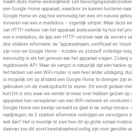
maakt deze meme werkelijkheid. Een beveiligingsonderzoeker 
een Google Home-apparaat, waardoor ze kunnen luisteren naar u
Google Home en zag hoe eenvoudig het was om nieuwe gebruike
invoeren van een e-mailadres – eigenlijk simpel. Maar deze ee
van HTTP-verkeer van het apparaat analyseerde hij hoe het pro
een e-mailadres, de app een HTTP-verzoek naar de servers va
drie stukken informatie: de “apparaatnaam, certificaat en ‘cloud 
zijn voor uw Google Home – konden ze zichzelf volledige toegang
eenvoudig is als het gewoon aan het apparaat vragen. Zolang 
ingebouwde API. Maar de vangst is natuurlijk dat een hacker 
het hacken van een WiFi-router is een heel ander uitdaging, d
is mogelijk om op afstand een Google Home te dwingen zijn ei
gebruiken om de zoekopdracht te sturen. Dit wordt gedaan met 
kort.Dit is iets waar we eerder al meer over hebben gezien op
apparaten kan verwijderen van een WiFi-netwerk en voorkomt dat
Google Home een beetje verward en gaat in de setup-modus- e
raadplegen, de 3 stukken informatie verkrijgen en vervolgens 
wat dan? Het is moeilijk te zien hoe dit op grote schaal misb
daarvan zou dit soort kwetsbaarheid nuttig zijn voor gerichte aa