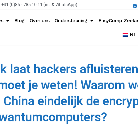
+31 (0)85 - 785 10 11 (int. & WhatsApp)
es
Blog
Over ons
Ondersteuning
EasyComp Zeela
NL
laat hackers afluisteren
 moet je weten! Waarom wo
 China eindelijk de encry
kwantumcomputers?