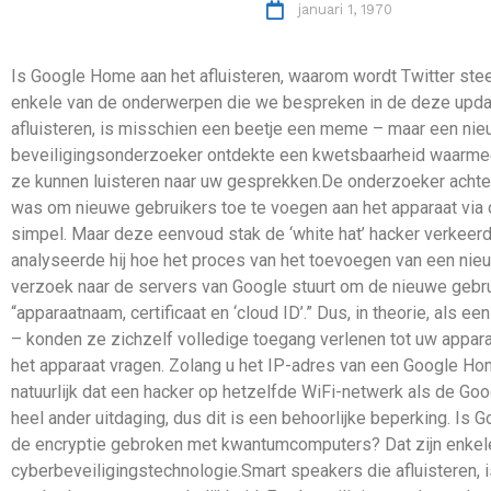
januari 1, 1970
Is Google Home aan het afluisteren, waarom wordt Twitter ste
enkele van de onderwerpen die we bespreken in de deze updat
afluisteren, is misschien een beetje een meme – maar een n
beveiligingsonderzoeker ontdekte een kwetsbaarheid waarmee
ze kunnen luisteren naar uw gesprekken.De onderzoeker achter 
was om nieuwe gebruikers toe te voegen aan het apparaat via 
simpel. Maar deze eenvoud stak de ‘white hat’ hacker verkeerd
analyseerde hij hoe het proces van het toevoegen van een nieu
verzoek naar de servers van Google stuurt om de nieuwe gebru
“apparaatnaam, certificaat en ‘cloud ID’.” Dus, in theorie, als 
– konden ze zichzelf volledige toegang verlenen tot uw apparaat
het apparaat vragen. Zolang u het IP-adres van een Google Ho
natuurlijk dat een hacker op hetzelfde WiFi-netwerk als de Go
heel ander uitdaging, dus dit is een behoorlijke beperking. Is
de encryptie gebroken met kwantumcomputers? Dat zijn enkel
cyberbeveiligingstechnologie.Smart speakers die afluisteren