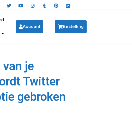
nd
Account
Bestelling
 van je
rdt Twitter
ptie gebroken