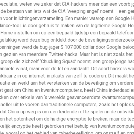
speculatie, weten we zeker dat CIA-hackers meer dan een voorbi
s de bestaan van iets wat de CIA ‘weeping angel’ noemt – een g
en voor inlichtingenverzameling. Een manier waarop een Google
ance-tool, is door gebruik te maken van de legitieme Google Ho
 Home instellen om op een bepaald tijdstip een bepaald telefoon
 gelukkig werd deze bug ontdekt door de beveiligingsonderzoeke
nspanningen werd de bug-jager $ 107.000 dollar door Google bel
 gezien van meerdere Twitter-hacks. Maar het is niet zoals het li
n groep die zichzelf ‘Chuckling Squad’ noemt, een groep jonge hac
nciële winst, maar voor de lol en aandacht. Dit soort hackers wor
aar zijn op internet, in plaats van zelf te coderen. Dit maakt h
ituatie en werkt aan het versterken van de beveiliging om verde
t gaat om China en kwantumcomputers, heeft China inderdaad en
kken over enkele van ‘s werelds geavanceerdste kwantumcomput
neller uit te voeren dan traditionele computers, zoals het oplo
at China op weg is om een ​​leidende rol te spelen in de ontwi
 het potentieel om de huidige encryptie te breken, maar de tec
kelijk encryptie heeft gebroken met behulp van kwantumcomputer
ogie, vooral op het gebied van cyberbeveiliging, om onszelf en 