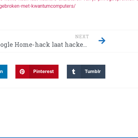
ie-gebroken-met-kwantumcomputers/
NEXT
Google Home-hack laat hackers afluisteren van je privégesprekken – Dit moet je weten! Waarom wordt Twitter steeds gehackt en heeft China eindelijk de encryptie gebroken met kwantumcomputers?
In
Pinterest
Tumblr