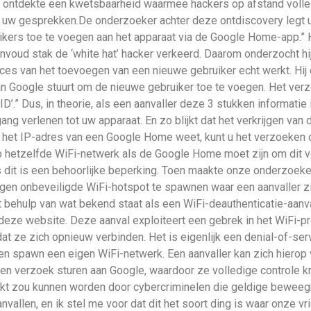
ontdekte een kwetsbaarheid waarmee hackers op afstand volled
w gesprekken.De onderzoeker achter deze ontdiscovery legt uit 
rs toe te voegen aan het apparaat via de Google Home-app.” H
nvoud stak de ‘white hat’ hacker verkeerd. Daarom onderzocht hij
ces van het toevoegen van een nieuwe gebruiker echt werkt. Hij 
n Google stuurt om de nieuwe gebruiker toe te voegen. Het ver
ID’.” Dus, in theorie, als een aanvaller deze 3 stukken informatie
 verlenen tot uw apparaat. En zo blijkt dat het verkrijgen van di
u het IP-adres van een Google Home weet, kunt u het verzoeken 
op hetzelfde WiFi-netwerk als de Google Home moet zijn om dit v
us dit is een behoorlijke beperking. Toen maakte onze onderzoek
gen onbeveiligde WiFi-hotspot te spawnen waar een aanvaller z
behulp van wat bekend staat als een WiFi-deauthenticatie-aanval
 deze website. Deze aanval exploiteert een gebrek in het WiFi-p
 ze zich opnieuw verbinden. Het is eigenlijk een denial-of-serv
n spawn een eigen WiFi-netwerk. Een aanvaller kan zich hierop
een verzoek sturen aan Google, waardoor ze volledige controle 
ruikt zou kunnen worden door cybercriminelen die geldige bewee
nvallen, en ik stel me voor dat dit het soort ding is waar onze vr