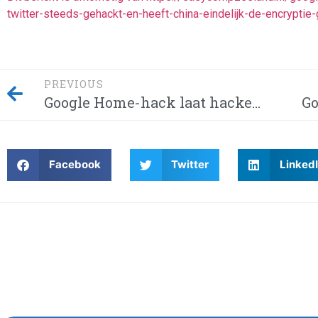
twitter-steeds-gehackt-en-heeft-china-eindelijk-de-encrypt
PREVIOUS
Google Home-hack laat hackers afluisteren van je privégesprekken – Dit moet je weten! Waarom wordt Twitter steeds gehackt en heeft China eindelijk de encryptie gebroken met kwantumcomputers?
Facebook
Twitter
Linked