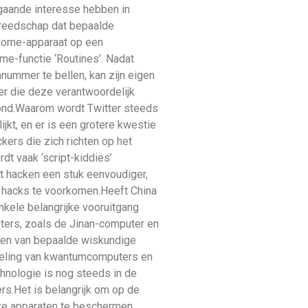
jgaande interesse hebben in
ereedschap dat bepaalde
 Home-apparaat op een
me-functie ‘Routines’. Nadat
nummer te bellen, kan zijn eigen
r die deze verantwoordelijk
oond.Waarom wordt Twitter steeds
jkt, en er is een grotere kwestie
kers die zich richten op het
dt vaak ‘script-kiddies’
et hacken een stuk eenvoudiger,
re hacks te voorkomen.Heeft China
kele belangrijke vooruitgang
ers, zoals de Jinan-computer en
ssen van bepaalde wiskundige
kkeling van kwantumcomputers en
hnologie is nog steeds in de
s.Het is belangrijk om op de
onze apparaten te beschermen