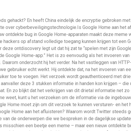
eds gehackt? En heeft China eindelijk de encryptie gebroken me
e over cyberbeveiligingstechnologie.Is Google Home aan het a
ieuw ontdekte bug in Google Home-apparaten maakt deze meme we
 hackers op afstand volledige toegang kunnen krijgen tot een 
deze ontdiscovery legt uit dat hij zat te “spelen met zijn Goo
de Google Home-app.” Het is zo eenvoudig als het invoeren van 
. Daarom onderzocht hij het verder. Na het vastleggen van HTTP
we gebruiker echt werkt. Hij ontdekte dat, na het invoeren van 
iker toe te voegen. Het verzoek wordt geauthenticeerd met drie 
een aanvaller deze 3 stukken informatie in handen kon krijgen – d
. En zo blijkt dat het verkrijgen van dit drietal informatie net 
me weet, kunt u het verzoeken om de informatie via de ingebouw
ogle Home moet zijn om dit verzoek te kunnen versturen- en het 
 Google Home aan het afluisteren? Waarom wordt Twitter steeds g
e van de onderwerpen die we bespreken in de dagelijkse update
, is misschien een beetje een meme – maar een nieuw ontdekte 