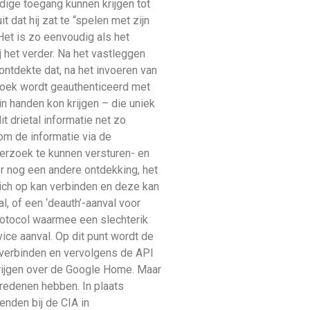
ige toegang kunnen krijgen tot
dat hij zat te “spelen met zijn
et is zo eenvoudig als het
 het verder. Na het vastleggen
ontdekte dat, na het invoeren van
zoek wordt geauthenticeerd met
 in handen kon krijgen – die uniek
t drietal informatie net zo
om de informatie via de
erzoek te kunnen versturen- en
er nog een andere ontdekking, het
ich op kan verbinden en deze kan
, of een ‘deauth’-aanval voor
rotocol waarmee een slechterik
ice aanval. Op dit punt wordt de
 verbinden en vervolgens de API
krijgen over de Google Home. Maar
gredenen hebben. In plaats
ienden bij de CIA in