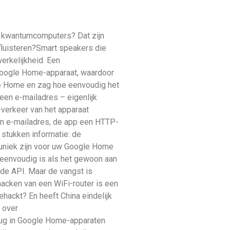
t kwantumcomputers? Dat zijn
fluisteren?Smart speakers die
rkelijkheid. Een
Google Home-apparaat, waardoor
gle Home en zag hoe eenvoudig het
een e-mailadres – eigenlijk
-verkeer van het apparaat
een e-mailadres, de app een HTTP-
stukken informatie: de
ie uniek zijn voor uw Google Home
zo eenvoudig is als het gewoon aan
de API. Maar de vangst is
hacken van een WiFi-router is een
ehackt? En heeft China eindelijk
 over
bug in Google Home-apparaten