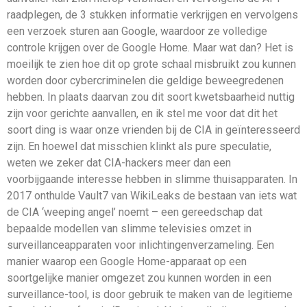
raadplegen, de 3 stukken informatie verkrijgen en vervolgens
een verzoek sturen aan Google, waardoor ze volledige
controle krijgen over de Google Home. Maar wat dan? Het is
moeilijk te zien hoe dit op grote schaal misbruikt zou kunnen
worden door cybercriminelen die geldige beweegredenen
hebben. In plaats daarvan zou dit soort kwetsbaarheid nuttig
zijn voor gerichte aanvallen, en ik stel me voor dat dit het
soort ding is waar onze vrienden bij de CIA in geïnteresseerd
zijn. En hoewel dat misschien klinkt als pure speculatie,
weten we zeker dat CIA-hackers meer dan een
voorbijgaande interesse hebben in slimme thuisapparaten. In
2017 onthulde Vault7 van WikiLeaks de bestaan van iets wat
de CIA ‘weeping angel’ noemt – een gereedschap dat
bepaalde modellen van slimme televisies omzet in
surveillanceapparaten voor inlichtingenverzameling. Een
manier waarop een Google Home-apparaat op een
soortgelijke manier omgezet zou kunnen worden in een
surveillance-tool, is door gebruik te maken van de legitieme