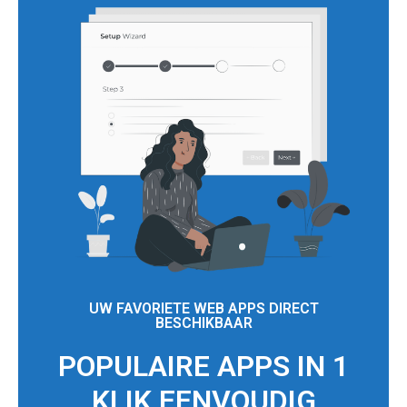
UW FAVORIETE WEB APPS DIRECT
BESCHIKBAAR
POPULAIRE APPS IN 1
KLIK EENVOUDIG