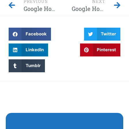
PREVIOUS
NEXT
Google Home-hack laat hackers afluisteren van je privégesprekken – Dit moet je weten! Waarom wordt Twitter steeds gehackt en heeft China eindelijk de encryptie gebroken met kwantumcomputers?
Google Home-hack laat hackers afluisteren van je privégesprekken – Dit moet je weten! Waarom wordt Twitter steeds gehackt en heeft China eindelijk de encryptie gebroken met kwantumcomputers?
Facebook
Twitter
LinkedIn
Pinterest
Tumblr