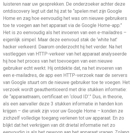
luisteren naar uw gesprekken. De onderzoeker achter deze
ontdiscovery legt uit dat hij zat te “spelen met zijn Google
Home en zag hoe eenvoudig het was om nieuwe gebruikers
toe te voegen aan het apparaat via de Google Home-app.”
Het is zo eenvoudig als het invoeren van een e-mailadres –
eigenlijk simpel. Maar deze eenvoud stak de ‘white hat’
hacker verkeerd. Daarom onderzocht hij het verder. Na het
vastleggen van HTTP-verkeer van het apparaat analyseerde
hij hoe het proces van het toevoegen van een nieuwe
gebruiker echt werkt. Hij ontdekte dat, na het invoeren van
een e-mailadres, de app een HTTP-verzoek naar de servers
van Google stuurt om de nieuwe gebruiker toe te voegen. Het
verzoek wordt geauthenticeerd met drie stukken informatie:
de “apparaatnaam, certificaat en ‘cloud ID’.” Dus, in theorie,
als een aanvaller deze 3 stukken informatie in handen kon
krijgen – die uniek zijn voor uw Google Home – konden ze
zichzelf volledige toegang verlenen tot uw apparaat. En zo
blijkt dat het verkrijgen van dit drietal informatie net zo
eenvoudig is als het gewoon aan het apparaat vragen. Zolang