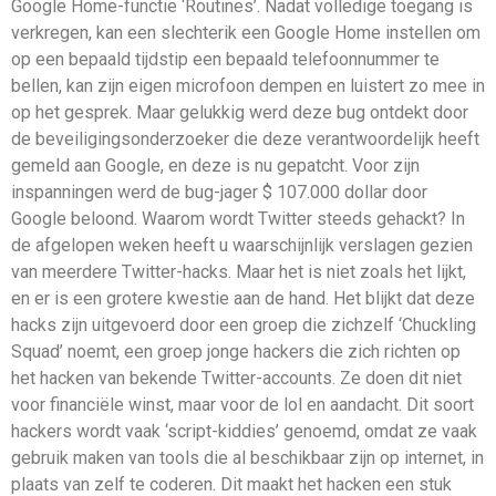
Google Home-functie ‘Routines’. Nadat volledige toegang is
verkregen, kan een slechterik een Google Home instellen om
op een bepaald tijdstip een bepaald telefoonnummer te
bellen, kan zijn eigen microfoon dempen en luistert zo mee in
op het gesprek. Maar gelukkig werd deze bug ontdekt door
de beveiligingsonderzoeker die deze verantwoordelijk heeft
gemeld aan Google, en deze is nu gepatcht. Voor zijn
inspanningen werd de bug-jager $ 107.000 dollar door
Google beloond. Waarom wordt Twitter steeds gehackt? In
de afgelopen weken heeft u waarschijnlijk verslagen gezien
van meerdere Twitter-hacks. Maar het is niet zoals het lijkt,
en er is een grotere kwestie aan de hand. Het blijkt dat deze
hacks zijn uitgevoerd door een groep die zichzelf ‘Chuckling
Squad’ noemt, een groep jonge hackers die zich richten op
het hacken van bekende Twitter-accounts. Ze doen dit niet
voor financiële winst, maar voor de lol en aandacht. Dit soort
hackers wordt vaak ‘script-kiddies’ genoemd, omdat ze vaak
gebruik maken van tools die al beschikbaar zijn op internet, in
plaats van zelf te coderen. Dit maakt het hacken een stuk