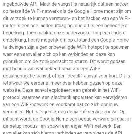
ingebouwde API. Maar de vangst is natuurlijk dat een hacker
op hetzelfde WiFi-netwerk als de Google Home moet zijn om
dit verzoek te kunnen versturen- en het hacken van een WiFi-
router is een heel ander uitdaging, dus dit is een behoorlijke
beperking. Toen maakte onze onderzoeker nog een andere
ontdekking, het is mogelijk om op afstand een Google Home
te dwingen zijn eigen onbeveiligde WiFi-hotspot te spawnen
waar een aanvaller zich op kan verbinden en deze kan
gebruiken om de zoekopdracht te sturen. Dit wordt gedaan
met behulp van wat bekend staat als een WiFi-
deauthenticatie-aanval, of een ‘deauth’-aanval voor kort. Dit is
iets waar we eerder al meer over hebben gezien op deze
website. Deze aanval exploiteert een gebrek in het WiFi-
protocol waarmee een slechterik apparaten kan verwijderen
van een WiFi-netwerk en voorkomt dat ze zich opnieuw
verbinden. Het is eigenlijk een denial-of-service aanval. Op
dit punt wordt de Google Home een beetje verward en gaat in
de setup-modus- en spawn een eigen WiFi-netwerk. Een
aanvaller kan zich hierop verbinden en vervolgens de API