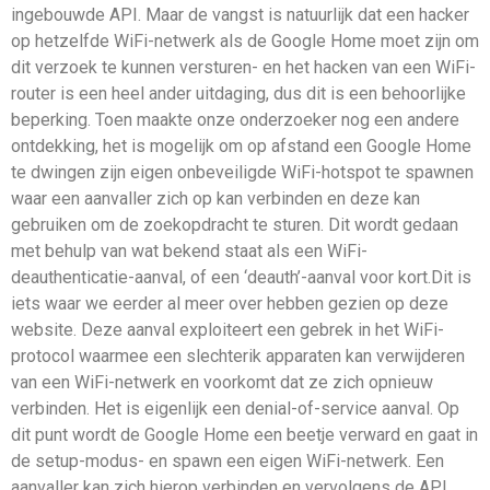
ingebouwde API. Maar de vangst is natuurlijk dat een hacker
op hetzelfde WiFi-netwerk als de Google Home moet zijn om
dit verzoek te kunnen versturen- en het hacken van een WiFi-
router is een heel ander uitdaging, dus dit is een behoorlijke
beperking. Toen maakte onze onderzoeker nog een andere
ontdekking, het is mogelijk om op afstand een Google Home
te dwingen zijn eigen onbeveiligde WiFi-hotspot te spawnen
waar een aanvaller zich op kan verbinden en deze kan
gebruiken om de zoekopdracht te sturen. Dit wordt gedaan
met behulp van wat bekend staat als een WiFi-
deauthenticatie-aanval, of een ‘deauth’-aanval voor kort.Dit is
iets waar we eerder al meer over hebben gezien op deze
website. Deze aanval exploiteert een gebrek in het WiFi-
protocol waarmee een slechterik apparaten kan verwijderen
van een WiFi-netwerk en voorkomt dat ze zich opnieuw
verbinden. Het is eigenlijk een denial-of-service aanval. Op
dit punt wordt de Google Home een beetje verward en gaat in
de setup-modus- en spawn een eigen WiFi-netwerk. Een
aanvaller kan zich hierop verbinden en vervolgens de API