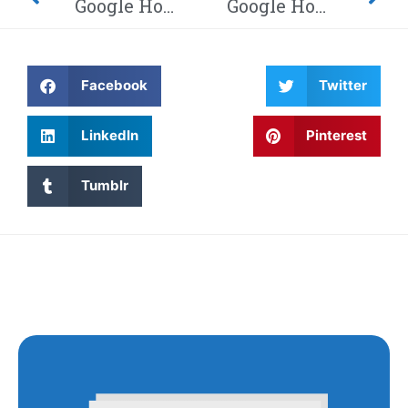
Google Home-hack laat hackers afluisteren van je privégesprekken – Dit moet je weten! Waarom wordt Twitter steeds gehackt en heeft China eindelijk de encryptie gebroken met kwantumcomputers?
Google Home-hack laat hackers afluisteren van je privégesprekken – Dit moet je weten! Waarom wordt Twitter steeds gehackt en heeft China eindelijk de encryptie gebroken met kwantumcomputers?
Facebook
Twitter
LinkedIn
Pinterest
Tumblr