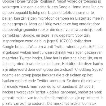
Google Home-functie ‘Routines’. Nadat volledige toegang is
verkregen, kan een slechterik een Google Home instellen om
op een bepaald tijdstip een bepaald telefoonnummer te
bellen, kan zijn eigen microfoon dempen en luistert zo mee in
op het gesprek. Maar gelukkig werd deze bug ontdekt door
de beveiligingsonderzoeker die deze verantwoordelijk heeft
gemeld aan Google, en deze is nu gepatcht. Voor zijn
inspanningen werd de bug-jager $ 107.000 dollar door
Google beloond.Waarom wordt Twitter steeds gehackt?In de
afgelopen weken heeft u waarschijnlijk verslagen gezien van
meerdere Twitter-hacks. Maar het is niet zoals het lijkt, en er
is een grotere kwestie aan de hand. Het blijkt dat deze hacks
zijn uitgevoerd door een groep die zichzelf ‘Chuckling Squad’
noemt, een groep jonge hackers die zich richten op het
hacken van bekende Twitter-accounts. Ze doen dit niet voor
financiële winst, maar voor de lol en aandacht. Dit soort
hackers wordt vaak ‘script-kiddies’ genoemd, omdat ze vaak
gebruik maken van tools die al beschikbaar zijn op internet, in
plaats van zelf te coderen. Dit maakt het hacken een stuk