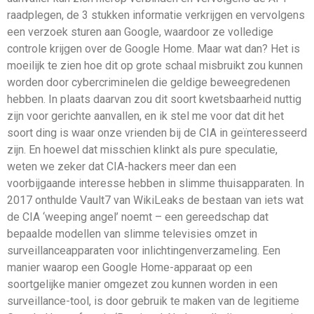
raadplegen, de 3 stukken informatie verkrijgen en vervolgens
een verzoek sturen aan Google, waardoor ze volledige
controle krijgen over de Google Home. Maar wat dan? Het is
moeilijk te zien hoe dit op grote schaal misbruikt zou kunnen
worden door cybercriminelen die geldige beweegredenen
hebben. In plaats daarvan zou dit soort kwetsbaarheid nuttig
zijn voor gerichte aanvallen, en ik stel me voor dat dit het
soort ding is waar onze vrienden bij de CIA in geïnteresseerd
zijn. En hoewel dat misschien klinkt als pure speculatie,
weten we zeker dat CIA-hackers meer dan een
voorbijgaande interesse hebben in slimme thuisapparaten. In
2017 onthulde Vault7 van WikiLeaks de bestaan van iets wat
de CIA ‘weeping angel’ noemt – een gereedschap dat
bepaalde modellen van slimme televisies omzet in
surveillanceapparaten voor inlichtingenverzameling. Een
manier waarop een Google Home-apparaat op een
soortgelijke manier omgezet zou kunnen worden in een
surveillance-tool, is door gebruik te maken van de legitieme