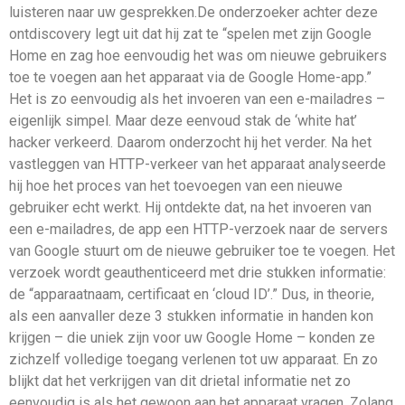
luisteren naar uw gesprekken.De onderzoeker achter deze
ontdiscovery legt uit dat hij zat te “spelen met zijn Google
Home en zag hoe eenvoudig het was om nieuwe gebruikers
toe te voegen aan het apparaat via de Google Home-app.”
Het is zo eenvoudig als het invoeren van een e-mailadres –
eigenlijk simpel. Maar deze eenvoud stak de ‘white hat’
hacker verkeerd. Daarom onderzocht hij het verder. Na het
vastleggen van HTTP-verkeer van het apparaat analyseerde
hij hoe het proces van het toevoegen van een nieuwe
gebruiker echt werkt. Hij ontdekte dat, na het invoeren van
een e-mailadres, de app een HTTP-verzoek naar de servers
van Google stuurt om de nieuwe gebruiker toe te voegen. Het
verzoek wordt geauthenticeerd met drie stukken informatie:
de “apparaatnaam, certificaat en ‘cloud ID’.” Dus, in theorie,
als een aanvaller deze 3 stukken informatie in handen kon
krijgen – die uniek zijn voor uw Google Home – konden ze
zichzelf volledige toegang verlenen tot uw apparaat. En zo
blijkt dat het verkrijgen van dit drietal informatie net zo
eenvoudig is als het gewoon aan het apparaat vragen. Zolang