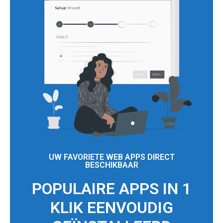
UW FAVORIETE WEB APPS DIRECT
BESCHIKBAAR
POPULAIRE APPS IN 1
KLIK EENVOUDIG