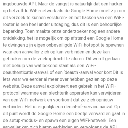
ingebouwde API. Maar de vangst is natuurlijk dat een hacker
op hetzelfde WiFi-netwerk als de Google Home moet zijn om
dit verzoek te kunnen versturen- en het hacken van een WiFi-
router is een heel ander uitdaging, dus dit is een behoorlijke
beperking. Toen maakte onze onderzoeker nog een andere
ontdekking, het is mogelijk om op afstand een Google Home
te dwingen zijn eigen onbeveiligde WiFi-hotspot te spawnen
waar een aanvaller zich op kan verbinden en deze kan
gebruiken om de zoekopdracht te sturen. Dit wordt gedaan
met behulp van wat bekend staat als een WiFi-
deauthenticatie-aanval, of een ‘deauth’-aanval voor kort.Dit is
iets waar we eerder al meer over hebben gezien op deze
website. Deze aanval exploiteert een gebrek in het WiFi-
protocol waarmee een slechterik apparaten kan verwijderen
van een WiFi-netwerk en voorkomt dat ze zich opnieuw
verbinden. Het is eigenlijk een denial-of-service aanval. Op
dit punt wordt de Google Home een beetje verward en gaat in
de setup-modus- en spawn een eigen WiFi-netwerk. Een
aanvaller kan zich hierop verbinden en vervolgens de API