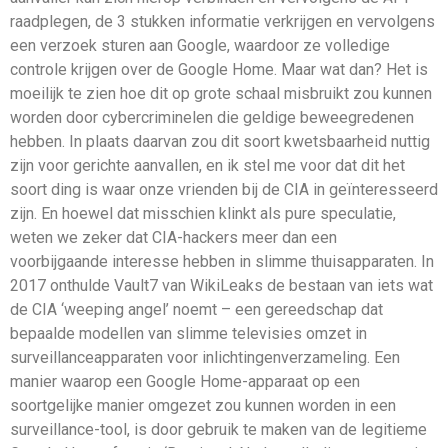
raadplegen, de 3 stukken informatie verkrijgen en vervolgens
een verzoek sturen aan Google, waardoor ze volledige
controle krijgen over de Google Home. Maar wat dan? Het is
moeilijk te zien hoe dit op grote schaal misbruikt zou kunnen
worden door cybercriminelen die geldige beweegredenen
hebben. In plaats daarvan zou dit soort kwetsbaarheid nuttig
zijn voor gerichte aanvallen, en ik stel me voor dat dit het
soort ding is waar onze vrienden bij de CIA in geïnteresseerd
zijn. En hoewel dat misschien klinkt als pure speculatie,
weten we zeker dat CIA-hackers meer dan een
voorbijgaande interesse hebben in slimme thuisapparaten. In
2017 onthulde Vault7 van WikiLeaks de bestaan van iets wat
de CIA ‘weeping angel’ noemt – een gereedschap dat
bepaalde modellen van slimme televisies omzet in
surveillanceapparaten voor inlichtingenverzameling. Een
manier waarop een Google Home-apparaat op een
soortgelijke manier omgezet zou kunnen worden in een
surveillance-tool, is door gebruik te maken van de legitieme