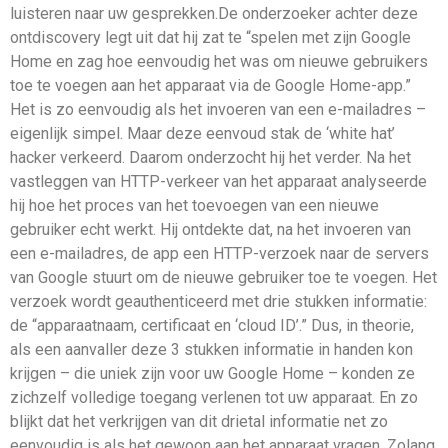
luisteren naar uw gesprekken.De onderzoeker achter deze
ontdiscovery legt uit dat hij zat te “spelen met zijn Google
Home en zag hoe eenvoudig het was om nieuwe gebruikers
toe te voegen aan het apparaat via de Google Home-app.”
Het is zo eenvoudig als het invoeren van een e-mailadres –
eigenlijk simpel. Maar deze eenvoud stak de ‘white hat’
hacker verkeerd. Daarom onderzocht hij het verder. Na het
vastleggen van HTTP-verkeer van het apparaat analyseerde
hij hoe het proces van het toevoegen van een nieuwe
gebruiker echt werkt. Hij ontdekte dat, na het invoeren van
een e-mailadres, de app een HTTP-verzoek naar de servers
van Google stuurt om de nieuwe gebruiker toe te voegen. Het
verzoek wordt geauthenticeerd met drie stukken informatie:
de “apparaatnaam, certificaat en ‘cloud ID’.” Dus, in theorie,
als een aanvaller deze 3 stukken informatie in handen kon
krijgen – die uniek zijn voor uw Google Home – konden ze
zichzelf volledige toegang verlenen tot uw apparaat. En zo
blijkt dat het verkrijgen van dit drietal informatie net zo
eenvoudig is als het gewoon aan het apparaat vragen. Zolang