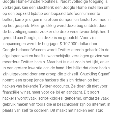
Google Home-functie ‘Routines’. Nadat volledige toegang is
verkregen, kan een slechterik een Google Home instellen om
op een bepaald tijdstip een bepaald telefoonnummer te
bellen, kan zijn eigen microfoon dempen en luistert zo mee in
op het gesprek. Maar gelukkig werd deze bug ontdekt door
de beveiligingsonderzoeker die deze verantwoordelijk heeft
gemeld aan Google, en deze is nu gepatcht. Voor zijn
inspanningen werd de bug-jager $ 107.000 dollar door
Google beloond.Waarom wordt Twitter steeds gehackt?In de
afgelopen weken heeft u waarschijnlijk verslagen gezien van
meerdere Twitter-hacks. Maar het is niet zoals het lijkt, en er
is een grotere kwestie aan de hand. Het blijkt dat deze hacks
zijn uitgevoerd door een groep die zichzelf ‘Chuckling Squad’
noemt, een groep jonge hackers die zich richten op het
hacken van bekende Twitter-accounts. Ze doen dit niet voor
financiële winst, maar voor de lol en aandacht. Dit soort
hackers wordt vaak ‘script-kiddies’ genoemd, omdat ze vaak
gebruik maken van tools die al beschikbaar zijn op internet, in
plaats van zelf te coderen. Dit maakt het hacken een stuk