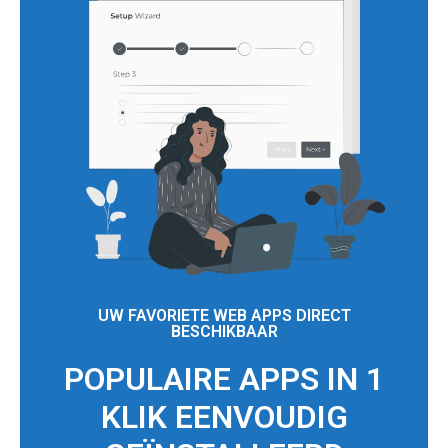
UW FAVORIETE WEB APPS DIRECT
BESCHIKBAAR
POPULAIRE APPS IN 1
KLIK EENVOUDIG