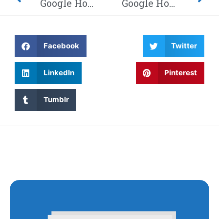
Google Home-hack laat hackers afluisteren van je privégesprekken – Dit moet je weten! Waarom wordt Twitter steeds gehackt en heeft China eindelijk de encryptie gebroken met kwantumcomputers?
Google Home-hack laat hackers afluisteren van je privégesprekken – Dit moet je weten! Waarom wordt Twitter steeds gehackt en heeft China eindelijk de encryptie gebroken met kwantumcomputers?
Facebook
Twitter
LinkedIn
Pinterest
Tumblr