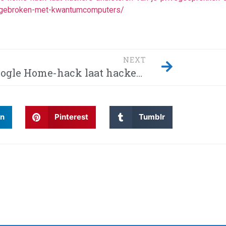
ie-gebroken-met-kwantumcomputers/
NEXT
Google Home-hack laat hackers afluisteren van je privégesprekken – Dit moet je weten! Waarom wordt Twitter steeds gehackt en heeft China eindelijk de encryptie gebroken met kwantumcomputers?
In
Pinterest
Tumblr