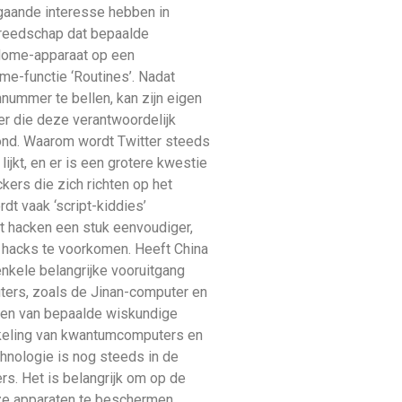
jgaande interesse hebben in
ereedschap dat bepaalde
 Home-apparaat op een
me-functie ‘Routines’. Nadat
nummer te bellen, kan zijn eigen
r die deze verantwoordelijk
oond. Waarom wordt Twitter steeds
ijkt, en er is een grotere kwestie
kers die zich richten op het
dt vaak ‘script-kiddies’
et hacken een stuk eenvoudiger,
e hacks te voorkomen. Heeft China
nkele belangrijke vooruitgang
ers, zoals de Jinan-computer en
ssen van bepaalde wiskundige
ikkeling van kwantumcomputers en
hnologie is nog steeds in de
s. Het is belangrijk om op de
onze apparaten te beschermen