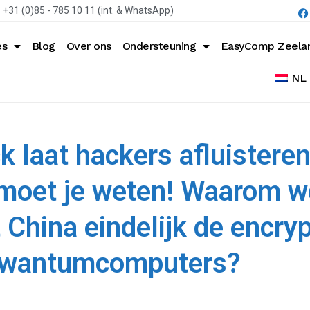
+31 (0)85 - 785 10 11 (int. & WhatsApp)
es
Blog
Over ons
Ondersteuning
EasyComp Zeela
NL
laat hackers afluisteren
 moet je weten! Waarom wo
 China eindelijk de encry
kwantumcomputers?