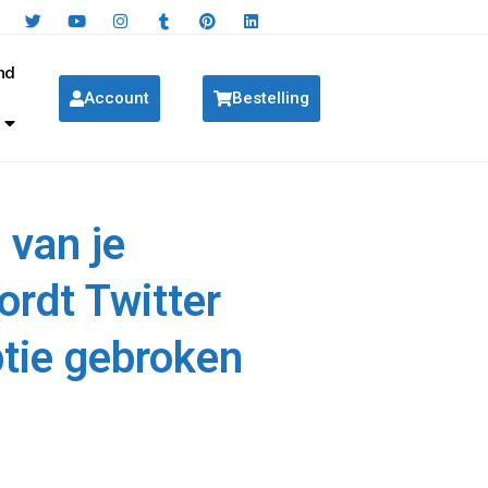
nd
Account
Bestelling
 van je
rdt Twitter
ptie gebroken