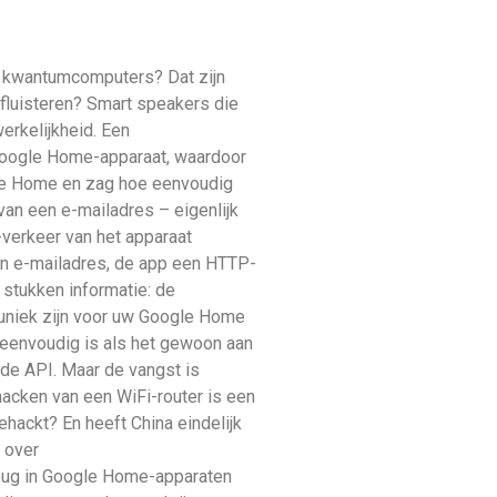
t kwantumcomputers? Dat zijn
fluisteren? Smart speakers die
rkelijkheid. Een
Google Home-apparaat, waardoor
ogle Home en zag hoe eenvoudig
an een e-mailadres – eigenlijk
-verkeer van het apparaat
een e-mailadres, de app een HTTP-
stukken informatie: de
ie uniek zijn voor uw Google Home
zo eenvoudig is als het gewoon aan
de API. Maar de vangst is
hacken van een WiFi-router is een
ehackt? En heeft China eindelijk
 over
 bug in Google Home-apparaten