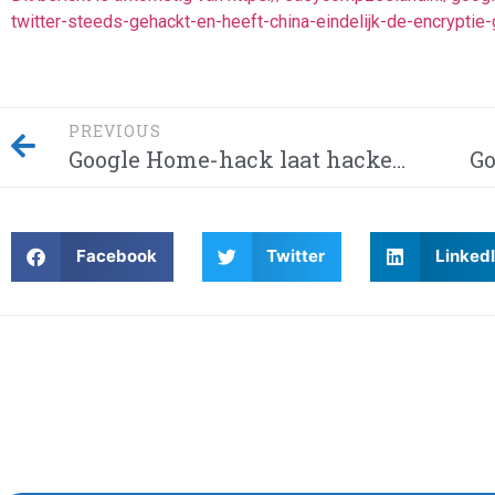
twitter-steeds-gehackt-en-heeft-china-eindelijk-de-encrypt
PREVIOUS
Google Home-hack laat hackers afluisteren van je privégesprekken – Dit moet je weten! Waarom wordt Twitter steeds gehackt en heeft China eindelijk de encryptie gebroken met kwantumcomputers?
Facebook
Twitter
Linked