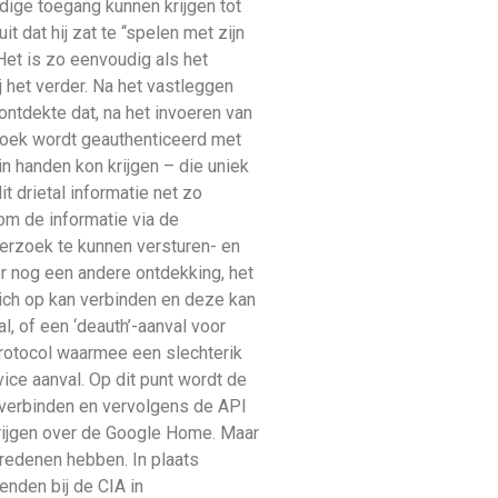
ige toegang kunnen krijgen tot
dat hij zat te “spelen met zijn
et is zo eenvoudig als het
 het verder. Na het vastleggen
ontdekte dat, na het invoeren van
zoek wordt geauthenticeerd met
 in handen kon krijgen – die uniek
t drietal informatie net zo
om de informatie via de
erzoek te kunnen versturen- en
er nog een andere ontdekking, het
ich op kan verbinden en deze kan
, of een ‘deauth’-aanval voor
protocol waarmee een slechterik
ice aanval. Op dit punt wordt de
 verbinden en vervolgens de API
krijgen over de Google Home. Maar
gredenen hebben. In plaats
ienden bij de CIA in