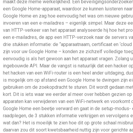
maakt deze meme werkelijkheid. Een beveiligingsonderzoeker 
een Google Home-apparaat, waardoor ze kunnen luisteren naar u
Google Home en zag hoe eenvoudig het was om nieuwe gebruike
invoeren van een e-mailadres – eigenlijk simpel. Maar deze ee
van HTTP-verkeer van het apparaat analyseerde hij hoe het pro
een e-mailadres, de app een HTTP-verzoek naar de servers va
drie stukken informatie: de “apparaatnaam, certificaat en ‘cloud 
zijn voor uw Google Home – konden ze zichzelf volledige toegang
eenvoudig is als het gewoon aan het apparaat vragen. Zolang 
ingebouwde API. Maar de vangst is natuurlijk dat een hacker 
het hacken van een WiFi-router is een heel ander uitdaging, d
is mogelijk om op afstand een Google Home te dwingen zijn ei
gebruiken om de zoekopdracht te sturen. Dit wordt gedaan met 
kort. Dit is iets waar we eerder al meer over hebben gezien o
apparaten kan verwijderen van een WiFi-netwerk en voorkomt dat
Google Home een beetje verward en gaat in de setup-modus- e
raadplegen, de 3 stukken informatie verkrijgen en vervolgens 
wat dan? Het is moeilijk te zien hoe dit op grote schaal misb
daarvan zou dit soort kwetsbaarheid nuttig zijn voor gerichte aa