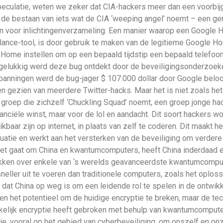
speculatie, weten we zeker dat CIA-hackers meer dan een voorbi
s de bestaan van iets wat de CIA ‘weeping angel’ noemt – een g
en voor inlichtingenverzameling. Een manier waarop een Google
ance-tool, is door gebruik te maken van de legitieme Google Ho
 Home instellen om op een bepaald tijdstip een bepaald telefoon
 gelukkig werd deze bug ontdekt door de beveiligingsonderzoeke
nspanningen werd de bug-jager $ 107.000 dollar door Google bel
 gezien van meerdere Twitter-hacks. Maar het is niet zoals het l
n groep die zichzelf ‘Chuckling Squad’ noemt, een groep jonge hac
nciële winst, maar voor de lol en aandacht. Dit soort hackers wor
aar zijn op internet, in plaats van zelf te coderen. Dit maakt h
ituatie en werkt aan het versterken van de beveiliging om verder
et gaat om China en kwantumcomputers, heeft China inderdaad e
kken over enkele van ‘s werelds geavanceerdste kwantumcomput
neller uit te voeren dan traditionele computers, zoals het oplo
dat China op weg is om een ​​leidende rol te spelen in de ontw
 het potentieel om de huidige encryptie te breken, maar de tec
kelijk encryptie heeft gebroken met behulp van kwantumcomputer
ogie, vooral op het gebied van cyberbeveiliging, om onszelf en 