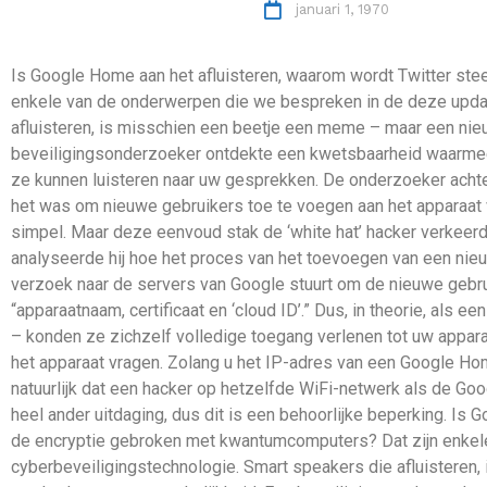
januari 1, 1970
Is Google Home aan het afluisteren, waarom wordt Twitter ste
enkele van de onderwerpen die we bespreken in de deze updat
afluisteren, is misschien een beetje een meme – maar een n
beveiligingsonderzoeker ontdekte een kwetsbaarheid waarmee
ze kunnen luisteren naar uw gesprekken. De onderzoeker achter
het was om nieuwe gebruikers toe te voegen aan het apparaat 
simpel. Maar deze eenvoud stak de ‘white hat’ hacker verkeerd
analyseerde hij hoe het proces van het toevoegen van een nieu
verzoek naar de servers van Google stuurt om de nieuwe gebru
“apparaatnaam, certificaat en ‘cloud ID’.” Dus, in theorie, als 
– konden ze zichzelf volledige toegang verlenen tot uw apparaat
het apparaat vragen. Zolang u het IP-adres van een Google Ho
natuurlijk dat een hacker op hetzelfde WiFi-netwerk als de Go
heel ander uitdaging, dus dit is een behoorlijke beperking. Is
de encryptie gebroken met kwantumcomputers? Dat zijn enkel
cyberbeveiligingstechnologie. Smart speakers die afluistere