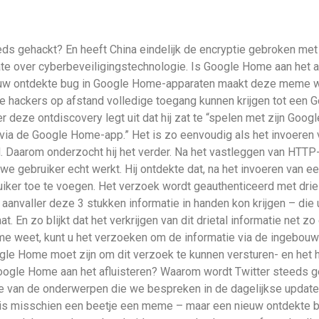
eds gehackt? En heeft China eindelijk de encryptie gebroken me
e over cyberbeveiligingstechnologie. Is Google Home aan het a
ieuw ontdekte bug in Google Home-apparaten maakt deze meme we
 hackers op afstand volledige toegang kunnen krijgen tot een 
 deze ontdiscovery legt uit dat hij zat te “spelen met zijn Go
via de Google Home-app.” Het is zo eenvoudig als het invoeren v
. Daarom onderzocht hij het verder. Na het vastleggen van HTTP
we gebruiker echt werkt. Hij ontdekte dat, na het invoeren van 
iker toe te voegen. Het verzoek wordt geauthenticeerd met drie 
een aanvaller deze 3 stukken informatie in handen kon krijgen – d
. En zo blijkt dat het verkrijgen van dit drietal informatie net 
me weet, kunt u het verzoeken om de informatie via de ingebouw
ogle Home moet zijn om dit verzoek te kunnen versturen- en het 
 Google Home aan het afluisteren? Waarom wordt Twitter steeds g
e van de onderwerpen die we bespreken in de dagelijkse update
n, is misschien een beetje een meme – maar een nieuw ontdekte