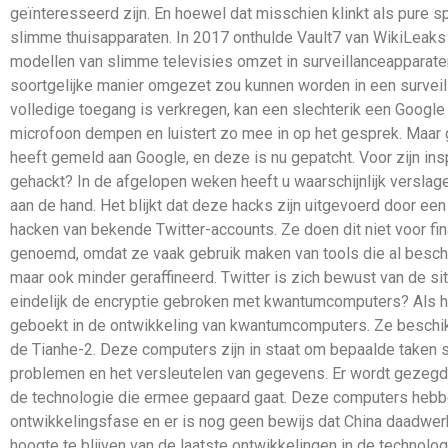
geïnteresseerd zijn. En hoewel dat misschien klinkt als pure 
slimme thuisapparaten. In 2017 onthulde Vault7 van WikiLeak
modellen van slimme televisies omzet in surveillanceapparat
soortgelijke manier omgezet zou kunnen worden in een surveill
volledige toegang is verkregen, kan een slechterik een Google
microfoon dempen en luistert zo mee in op het gesprek. Maar
heeft gemeld aan Google, en deze is nu gepatcht. Voor zijn i
gehackt? In de afgelopen weken heeft u waarschijnlijk verslagen
aan de hand. Het blijkt dat deze hacks zijn uitgevoerd door ee
hacken van bekende Twitter-accounts. Ze doen dit niet voor fina
genoemd, omdat ze vaak gebruik maken van tools die al beschikb
maar ook minder geraffineerd. Twitter is zich bewust van de s
eindelijk de encryptie gebroken met kwantumcomputers? Als h
geboekt in de ontwikkeling van kwantumcomputers. Ze beschi
de Tianhe-2. Deze computers zijn in staat om bepaalde taken s
problemen en het versleutelen van gegevens. Er wordt gezegd 
de technologie die ermee gepaard gaat. Deze computers hebben
ontwikkelingsfase en er is nog geen bewijs dat China daadwer
hoogte te blijven van de laatste ontwikkelingen in de technol