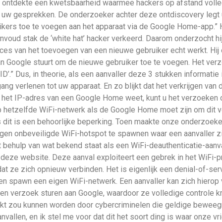
ontdekte een kwetsbaarheid waarmee hackers op afstand volled
w gesprekken. De onderzoeker achter deze ontdiscovery legt uit 
rs toe te voegen aan het apparaat via de Google Home-app.” H
nvoud stak de ‘white hat’ hacker verkeerd. Daarom onderzocht hij
ces van het toevoegen van een nieuwe gebruiker echt werkt. Hij 
n Google stuurt om de nieuwe gebruiker toe te voegen. Het ver
ID’.” Dus, in theorie, als een aanvaller deze 3 stukken informatie
 verlenen tot uw apparaat. En zo blijkt dat het verkrijgen van di
u het IP-adres van een Google Home weet, kunt u het verzoeken 
op hetzelfde WiFi-netwerk als de Google Home moet zijn om dit v
us dit is een behoorlijke beperking. Toen maakte onze onderzoek
gen onbeveiligde WiFi-hotspot te spawnen waar een aanvaller z
behulp van wat bekend staat als een WiFi-deauthenticatie-aanval
p deze website. Deze aanval exploiteert een gebrek in het WiFi-
 ze zich opnieuw verbinden. Het is eigenlijk een denial-of-serv
n spawn een eigen WiFi-netwerk. Een aanvaller kan zich hierop
een verzoek sturen aan Google, waardoor ze volledige controle 
ruikt zou kunnen worden door cybercriminelen die geldige bewee
nvallen, en ik stel me voor dat dit het soort ding is waar onze vr