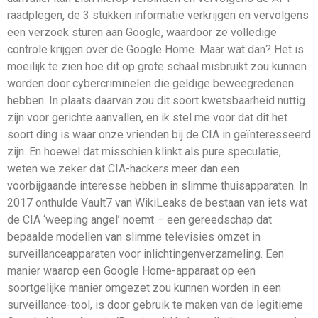
raadplegen, de 3 stukken informatie verkrijgen en vervolgens
een verzoek sturen aan Google, waardoor ze volledige
controle krijgen over de Google Home. Maar wat dan? Het is
moeilijk te zien hoe dit op grote schaal misbruikt zou kunnen
worden door cybercriminelen die geldige beweegredenen
hebben. In plaats daarvan zou dit soort kwetsbaarheid nuttig
zijn voor gerichte aanvallen, en ik stel me voor dat dit het
soort ding is waar onze vrienden bij de CIA in geïnteresseerd
zijn. En hoewel dat misschien klinkt als pure speculatie,
weten we zeker dat CIA-hackers meer dan een
voorbijgaande interesse hebben in slimme thuisapparaten. In
2017 onthulde Vault7 van WikiLeaks de bestaan van iets wat
de CIA ‘weeping angel’ noemt – een gereedschap dat
bepaalde modellen van slimme televisies omzet in
surveillanceapparaten voor inlichtingenverzameling. Een
manier waarop een Google Home-apparaat op een
soortgelijke manier omgezet zou kunnen worden in een
surveillance-tool, is door gebruik te maken van de legitieme