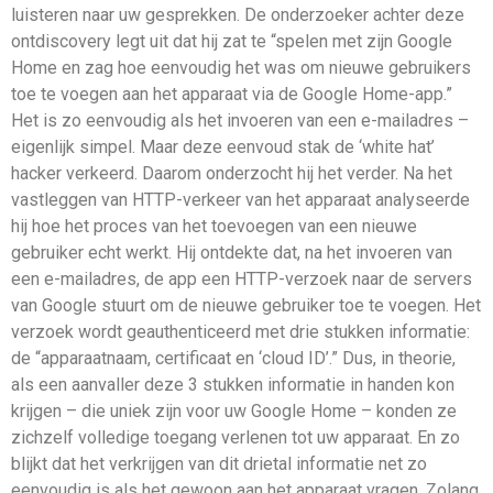
luisteren naar uw gesprekken. De onderzoeker achter deze
ontdiscovery legt uit dat hij zat te “spelen met zijn Google
Home en zag hoe eenvoudig het was om nieuwe gebruikers
toe te voegen aan het apparaat via de Google Home-app.”
Het is zo eenvoudig als het invoeren van een e-mailadres –
eigenlijk simpel. Maar deze eenvoud stak de ‘white hat’
hacker verkeerd. Daarom onderzocht hij het verder. Na het
vastleggen van HTTP-verkeer van het apparaat analyseerde
hij hoe het proces van het toevoegen van een nieuwe
gebruiker echt werkt. Hij ontdekte dat, na het invoeren van
een e-mailadres, de app een HTTP-verzoek naar de servers
van Google stuurt om de nieuwe gebruiker toe te voegen. Het
verzoek wordt geauthenticeerd met drie stukken informatie:
de “apparaatnaam, certificaat en ‘cloud ID’.” Dus, in theorie,
als een aanvaller deze 3 stukken informatie in handen kon
krijgen – die uniek zijn voor uw Google Home – konden ze
zichzelf volledige toegang verlenen tot uw apparaat. En zo
blijkt dat het verkrijgen van dit drietal informatie net zo
eenvoudig is als het gewoon aan het apparaat vragen. Zolang