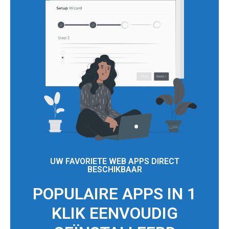
UW FAVORIETE WEB APPS DIRECT
BESCHIKBAAR
POPULAIRE APPS IN 1
KLIK EENVOUDIG