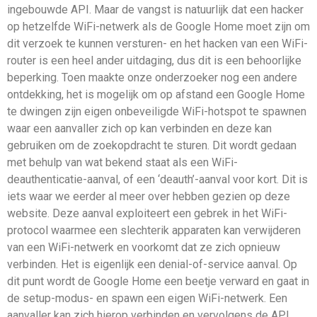
ingebouwde API. Maar de vangst is natuurlijk dat een hacker
op hetzelfde WiFi-netwerk als de Google Home moet zijn om
dit verzoek te kunnen versturen- en het hacken van een WiFi-
router is een heel ander uitdaging, dus dit is een behoorlijke
beperking. Toen maakte onze onderzoeker nog een andere
ontdekking, het is mogelijk om op afstand een Google Home
te dwingen zijn eigen onbeveiligde WiFi-hotspot te spawnen
waar een aanvaller zich op kan verbinden en deze kan
gebruiken om de zoekopdracht te sturen. Dit wordt gedaan
met behulp van wat bekend staat als een WiFi-
deauthenticatie-aanval, of een ‘deauth’-aanval voor kort. Dit is
iets waar we eerder al meer over hebben gezien op deze
website. Deze aanval exploiteert een gebrek in het WiFi-
protocol waarmee een slechterik apparaten kan verwijderen
van een WiFi-netwerk en voorkomt dat ze zich opnieuw
verbinden. Het is eigenlijk een denial-of-service aanval. Op
dit punt wordt de Google Home een beetje verward en gaat in
de setup-modus- en spawn een eigen WiFi-netwerk. Een
aanvaller kan zich hierop verbinden en vervolgens de API