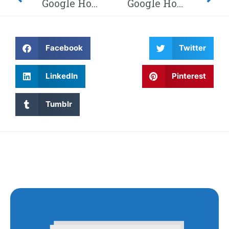
Google Home-hack laat hackers afluisteren van je privégesprekken – Dit moet je weten! Waarom wordt Twitter steeds gehackt en heeft China eindelijk de encryptie gebroken met kwantumcomputers?
Google Home-hack laat hackers afluisteren van je privégesprekken – Dit moet je weten! Waarom wordt Twitter steeds gehackt en heeft China eindelijk de encryptie gebroken met kwantumcomputers?
Facebook
Twitter
LinkedIn
Pinterest
Tumblr