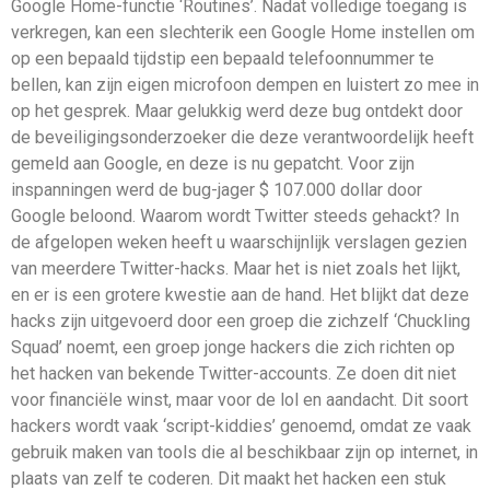
Google Home-functie ‘Routines’. Nadat volledige toegang is
verkregen, kan een slechterik een Google Home instellen om
op een bepaald tijdstip een bepaald telefoonnummer te
bellen, kan zijn eigen microfoon dempen en luistert zo mee in
op het gesprek. Maar gelukkig werd deze bug ontdekt door
de beveiligingsonderzoeker die deze verantwoordelijk heeft
gemeld aan Google, en deze is nu gepatcht. Voor zijn
inspanningen werd de bug-jager $ 107.000 dollar door
Google beloond. Waarom wordt Twitter steeds gehackt? In
de afgelopen weken heeft u waarschijnlijk verslagen gezien
van meerdere Twitter-hacks. Maar het is niet zoals het lijkt,
en er is een grotere kwestie aan de hand. Het blijkt dat deze
hacks zijn uitgevoerd door een groep die zichzelf ‘Chuckling
Squad’ noemt, een groep jonge hackers die zich richten op
het hacken van bekende Twitter-accounts. Ze doen dit niet
voor financiële winst, maar voor de lol en aandacht. Dit soort
hackers wordt vaak ‘script-kiddies’ genoemd, omdat ze vaak
gebruik maken van tools die al beschikbaar zijn op internet, in
plaats van zelf te coderen. Dit maakt het hacken een stuk