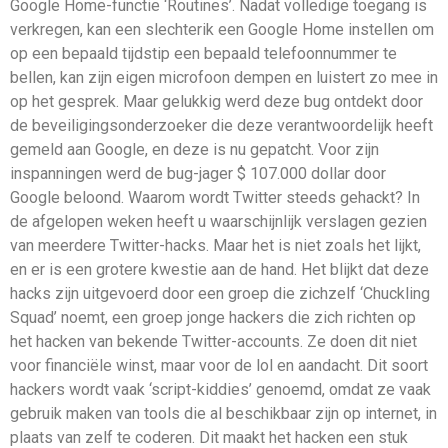
Google Home-functie ‘Routines’. Nadat volledige toegang is
verkregen, kan een slechterik een Google Home instellen om
op een bepaald tijdstip een bepaald telefoonnummer te
bellen, kan zijn eigen microfoon dempen en luistert zo mee in
op het gesprek. Maar gelukkig werd deze bug ontdekt door
de beveiligingsonderzoeker die deze verantwoordelijk heeft
gemeld aan Google, en deze is nu gepatcht. Voor zijn
inspanningen werd de bug-jager $ 107.000 dollar door
Google beloond. Waarom wordt Twitter steeds gehackt? In
de afgelopen weken heeft u waarschijnlijk verslagen gezien
van meerdere Twitter-hacks. Maar het is niet zoals het lijkt,
en er is een grotere kwestie aan de hand. Het blijkt dat deze
hacks zijn uitgevoerd door een groep die zichzelf ‘Chuckling
Squad’ noemt, een groep jonge hackers die zich richten op
het hacken van bekende Twitter-accounts. Ze doen dit niet
voor financiële winst, maar voor de lol en aandacht. Dit soort
hackers wordt vaak ‘script-kiddies’ genoemd, omdat ze vaak
gebruik maken van tools die al beschikbaar zijn op internet, in
plaats van zelf te coderen. Dit maakt het hacken een stuk