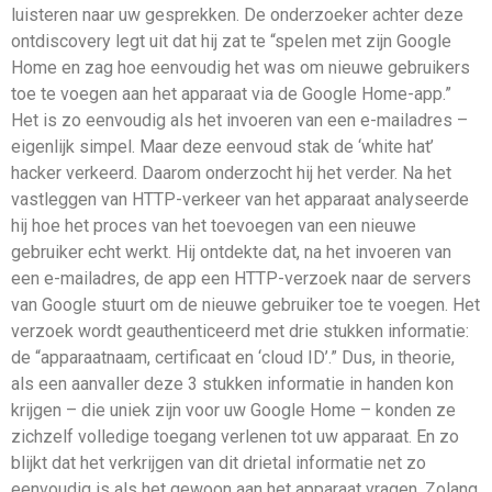
luisteren naar uw gesprekken. De onderzoeker achter deze
ontdiscovery legt uit dat hij zat te “spelen met zijn Google
Home en zag hoe eenvoudig het was om nieuwe gebruikers
toe te voegen aan het apparaat via de Google Home-app.”
Het is zo eenvoudig als het invoeren van een e-mailadres –
eigenlijk simpel. Maar deze eenvoud stak de ‘white hat’
hacker verkeerd. Daarom onderzocht hij het verder. Na het
vastleggen van HTTP-verkeer van het apparaat analyseerde
hij hoe het proces van het toevoegen van een nieuwe
gebruiker echt werkt. Hij ontdekte dat, na het invoeren van
een e-mailadres, de app een HTTP-verzoek naar de servers
van Google stuurt om de nieuwe gebruiker toe te voegen. Het
verzoek wordt geauthenticeerd met drie stukken informatie:
de “apparaatnaam, certificaat en ‘cloud ID’.” Dus, in theorie,
als een aanvaller deze 3 stukken informatie in handen kon
krijgen – die uniek zijn voor uw Google Home – konden ze
zichzelf volledige toegang verlenen tot uw apparaat. En zo
blijkt dat het verkrijgen van dit drietal informatie net zo
eenvoudig is als het gewoon aan het apparaat vragen. Zolang