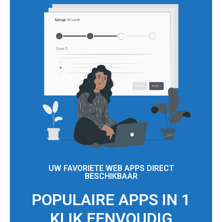
UW FAVORIETE WEB APPS DIRECT
BESCHIKBAAR
POPULAIRE APPS IN 1
KLIK EENVOUDIG