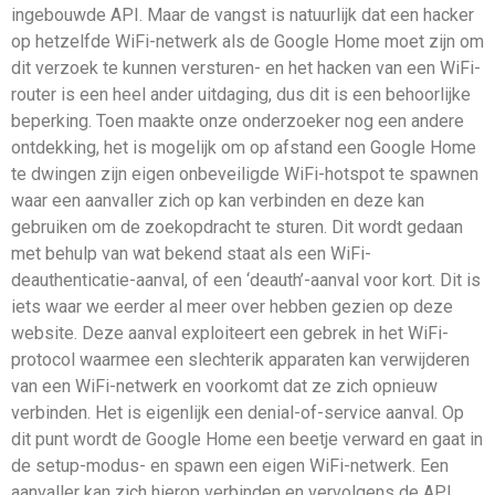
ingebouwde API. Maar de vangst is natuurlijk dat een hacker
op hetzelfde WiFi-netwerk als de Google Home moet zijn om
dit verzoek te kunnen versturen- en het hacken van een WiFi-
router is een heel ander uitdaging, dus dit is een behoorlijke
beperking. Toen maakte onze onderzoeker nog een andere
ontdekking, het is mogelijk om op afstand een Google Home
te dwingen zijn eigen onbeveiligde WiFi-hotspot te spawnen
waar een aanvaller zich op kan verbinden en deze kan
gebruiken om de zoekopdracht te sturen. Dit wordt gedaan
met behulp van wat bekend staat als een WiFi-
deauthenticatie-aanval, of een ‘deauth’-aanval voor kort. Dit is
iets waar we eerder al meer over hebben gezien op deze
website. Deze aanval exploiteert een gebrek in het WiFi-
protocol waarmee een slechterik apparaten kan verwijderen
van een WiFi-netwerk en voorkomt dat ze zich opnieuw
verbinden. Het is eigenlijk een denial-of-service aanval. Op
dit punt wordt de Google Home een beetje verward en gaat in
de setup-modus- en spawn een eigen WiFi-netwerk. Een
aanvaller kan zich hierop verbinden en vervolgens de API