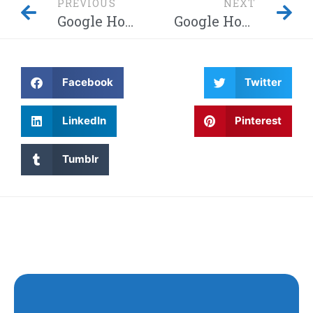
PREVIOUS
NEXT
Google Home-hack laat hackers afluisteren van je privégesprekken – Dit moet je weten! Waarom wordt Twitter steeds gehackt en heeft China eindelijk de encryptie gebroken met kwantumcomputers?
Google Home-hack laat hackers afluisteren van je privégesprekken – Dit moet je weten! Waarom wordt Twitter steeds gehackt en heeft China eindelijk de encryptie gebroken met kwantumcomputers?
Facebook
Twitter
LinkedIn
Pinterest
Tumblr