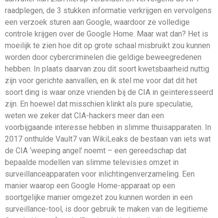
raadplegen, de 3 stukken informatie verkrijgen en vervolgens
een verzoek sturen aan Google, waardoor ze volledige
controle krijgen over de Google Home. Maar wat dan? Het is
moeilijk te zien hoe dit op grote schaal misbruikt zou kunnen
worden door cybercriminelen die geldige beweegredenen
hebben. In plaats daarvan zou dit soort kwetsbaarheid nuttig
zijn voor gerichte aanvallen, en ik stel me voor dat dit het
soort ding is waar onze vrienden bij de CIA in geïnteresseerd
zijn. En hoewel dat misschien klinkt als pure speculatie,
weten we zeker dat CIA-hackers meer dan een
voorbijgaande interesse hebben in slimme thuisapparaten. In
2017 onthulde Vault7 van WikiLeaks de bestaan van iets wat
de CIA ‘weeping angel’ noemt – een gereedschap dat
bepaalde modellen van slimme televisies omzet in
surveillanceapparaten voor inlichtingenverzameling. Een
manier waarop een Google Home-apparaat op een
soortgelijke manier omgezet zou kunnen worden in een
surveillance-tool, is door gebruik te maken van de legitieme