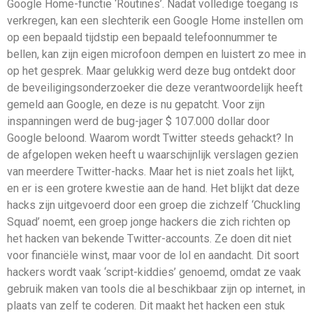
Google Home-functie ‘Routines’. Nadat volledige toegang is
verkregen, kan een slechterik een Google Home instellen om
op een bepaald tijdstip een bepaald telefoonnummer te
bellen, kan zijn eigen microfoon dempen en luistert zo mee in
op het gesprek. Maar gelukkig werd deze bug ontdekt door
de beveiligingsonderzoeker die deze verantwoordelijk heeft
gemeld aan Google, en deze is nu gepatcht. Voor zijn
inspanningen werd de bug-jager $ 107.000 dollar door
Google beloond. Waarom wordt Twitter steeds gehackt? In
de afgelopen weken heeft u waarschijnlijk verslagen gezien
van meerdere Twitter-hacks. Maar het is niet zoals het lijkt,
en er is een grotere kwestie aan de hand. Het blijkt dat deze
hacks zijn uitgevoerd door een groep die zichzelf ‘Chuckling
Squad’ noemt, een groep jonge hackers die zich richten op
het hacken van bekende Twitter-accounts. Ze doen dit niet
voor financiële winst, maar voor de lol en aandacht. Dit soort
hackers wordt vaak ‘script-kiddies’ genoemd, omdat ze vaak
gebruik maken van tools die al beschikbaar zijn op internet, in
plaats van zelf te coderen. Dit maakt het hacken een stuk