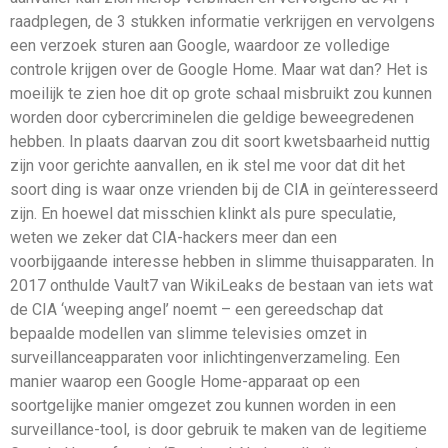
raadplegen, de 3 stukken informatie verkrijgen en vervolgens
een verzoek sturen aan Google, waardoor ze volledige
controle krijgen over de Google Home. Maar wat dan? Het is
moeilijk te zien hoe dit op grote schaal misbruikt zou kunnen
worden door cybercriminelen die geldige beweegredenen
hebben. In plaats daarvan zou dit soort kwetsbaarheid nuttig
zijn voor gerichte aanvallen, en ik stel me voor dat dit het
soort ding is waar onze vrienden bij de CIA in geïnteresseerd
zijn. En hoewel dat misschien klinkt als pure speculatie,
weten we zeker dat CIA-hackers meer dan een
voorbijgaande interesse hebben in slimme thuisapparaten. In
2017 onthulde Vault7 van WikiLeaks de bestaan van iets wat
de CIA ‘weeping angel’ noemt – een gereedschap dat
bepaalde modellen van slimme televisies omzet in
surveillanceapparaten voor inlichtingenverzameling. Een
manier waarop een Google Home-apparaat op een
soortgelijke manier omgezet zou kunnen worden in een
surveillance-tool, is door gebruik te maken van de legitieme