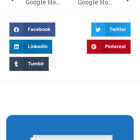
Google Home-hack laat hackers afluisteren van je privégesprekken – Dit moet je weten! Waarom wordt Twitter steeds gehackt en heeft China eindelijk de encryptie gebroken met kwantumcomputers?
Google Home-hack laat hackers afluisteren van je privégesprekken – Dit moet je weten! Waarom wordt Twitter steeds gehackt en heeft China eindelijk de encryptie gebroken met kwantumcomputers?
Facebook
Twitter
LinkedIn
Pinterest
Tumblr