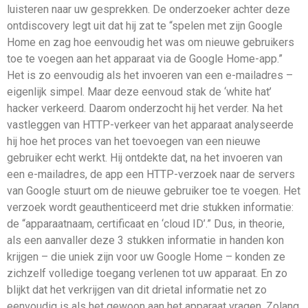
luisteren naar uw gesprekken. De onderzoeker achter deze
ontdiscovery legt uit dat hij zat te “spelen met zijn Google
Home en zag hoe eenvoudig het was om nieuwe gebruikers
toe te voegen aan het apparaat via de Google Home-app.”
Het is zo eenvoudig als het invoeren van een e-mailadres –
eigenlijk simpel. Maar deze eenvoud stak de ‘white hat’
hacker verkeerd. Daarom onderzocht hij het verder. Na het
vastleggen van HTTP-verkeer van het apparaat analyseerde
hij hoe het proces van het toevoegen van een nieuwe
gebruiker echt werkt. Hij ontdekte dat, na het invoeren van
een e-mailadres, de app een HTTP-verzoek naar de servers
van Google stuurt om de nieuwe gebruiker toe te voegen. Het
verzoek wordt geauthenticeerd met drie stukken informatie:
de “apparaatnaam, certificaat en ‘cloud ID’.” Dus, in theorie,
als een aanvaller deze 3 stukken informatie in handen kon
krijgen – die uniek zijn voor uw Google Home – konden ze
zichzelf volledige toegang verlenen tot uw apparaat. En zo
blijkt dat het verkrijgen van dit drietal informatie net zo
eenvoudig is als het gewoon aan het apparaat vragen. Zolang