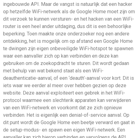
ingebouwde API. Maar de vangst is natuurlijk dat een hacker
op hetzelfde WiFi-netwerk als de Google Home moet zijn om
dit verzoek te kunnen versturen- en het hacken van een WiFi-
router is een heel ander uitdaging, dus dit is een behoorlijke
beperking. Toen maakte onze onderzoeker nog een andere
ontdekking, het is mogelijk om op afstand een Google Home
te dwingen zijn eigen onbeveiligde WiFi-hotspot te spawnen
waar een aanvaller zich op kan verbinden en deze kan
gebruiken om de zoekopdracht te sturen. Dit wordt gedaan
met behulp van wat bekend staat als een WiFi-
deauthenticatie-aanval, of een ‘deauth’-aanval voor kort. Dit is
iets waar we eerder al meer over hebben gezien op deze
website. Deze aanval exploiteert een gebrek in het WiFi-
protocol waarmee een slechterik apparaten kan verwijderen
van een WiFi-netwerk en voorkomt dat ze zich opnieuw
verbinden. Het is eigenlijk een denial-of-service aanval. Op
dit punt wordt de Google Home een beetje verward en gaat in
de setup-modus- en spawn een eigen WiFi-netwerk. Een
aanvaller kan zich hierop verbinden en vervolgens de API