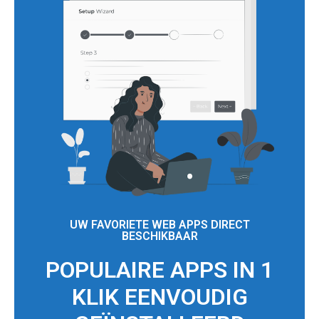
UW FAVORIETE WEB APPS DIRECT
BESCHIKBAAR
POPULAIRE APPS IN 1
KLIK EENVOUDIG