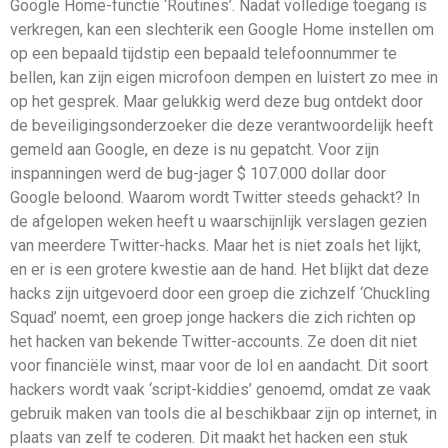
Google Home-functie ‘Routines’. Nadat volledige toegang is
verkregen, kan een slechterik een Google Home instellen om
op een bepaald tijdstip een bepaald telefoonnummer te
bellen, kan zijn eigen microfoon dempen en luistert zo mee in
op het gesprek. Maar gelukkig werd deze bug ontdekt door
de beveiligingsonderzoeker die deze verantwoordelijk heeft
gemeld aan Google, en deze is nu gepatcht. Voor zijn
inspanningen werd de bug-jager $ 107.000 dollar door
Google beloond. Waarom wordt Twitter steeds gehackt? In
de afgelopen weken heeft u waarschijnlijk verslagen gezien
van meerdere Twitter-hacks. Maar het is niet zoals het lijkt,
en er is een grotere kwestie aan de hand. Het blijkt dat deze
hacks zijn uitgevoerd door een groep die zichzelf ‘Chuckling
Squad’ noemt, een groep jonge hackers die zich richten op
het hacken van bekende Twitter-accounts. Ze doen dit niet
voor financiële winst, maar voor de lol en aandacht. Dit soort
hackers wordt vaak ‘script-kiddies’ genoemd, omdat ze vaak
gebruik maken van tools die al beschikbaar zijn op internet, in
plaats van zelf te coderen. Dit maakt het hacken een stuk