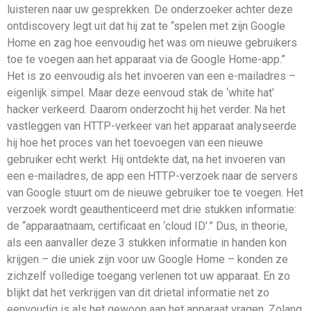
luisteren naar uw gesprekken. De onderzoeker achter deze
ontdiscovery legt uit dat hij zat te “spelen met zijn Google
Home en zag hoe eenvoudig het was om nieuwe gebruikers
toe te voegen aan het apparaat via de Google Home-app.”
Het is zo eenvoudig als het invoeren van een e-mailadres –
eigenlijk simpel. Maar deze eenvoud stak de ‘white hat’
hacker verkeerd. Daarom onderzocht hij het verder. Na het
vastleggen van HTTP-verkeer van het apparaat analyseerde
hij hoe het proces van het toevoegen van een nieuwe
gebruiker echt werkt. Hij ontdekte dat, na het invoeren van
een e-mailadres, de app een HTTP-verzoek naar de servers
van Google stuurt om de nieuwe gebruiker toe te voegen. Het
verzoek wordt geauthenticeerd met drie stukken informatie:
de “apparaatnaam, certificaat en ‘cloud ID’.” Dus, in theorie,
als een aanvaller deze 3 stukken informatie in handen kon
krijgen – die uniek zijn voor uw Google Home – konden ze
zichzelf volledige toegang verlenen tot uw apparaat. En zo
blijkt dat het verkrijgen van dit drietal informatie net zo
eenvoudig is als het gewoon aan het apparaat vragen. Zolang