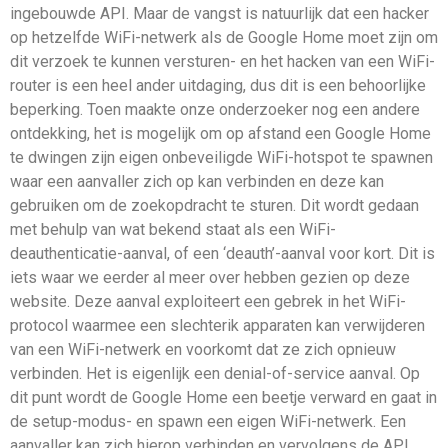
ingebouwde API. Maar de vangst is natuurlijk dat een hacker
op hetzelfde WiFi-netwerk als de Google Home moet zijn om
dit verzoek te kunnen versturen- en het hacken van een WiFi-
router is een heel ander uitdaging, dus dit is een behoorlijke
beperking. Toen maakte onze onderzoeker nog een andere
ontdekking, het is mogelijk om op afstand een Google Home
te dwingen zijn eigen onbeveiligde WiFi-hotspot te spawnen
waar een aanvaller zich op kan verbinden en deze kan
gebruiken om de zoekopdracht te sturen. Dit wordt gedaan
met behulp van wat bekend staat als een WiFi-
deauthenticatie-aanval, of een ‘deauth’-aanval voor kort. Dit is
iets waar we eerder al meer over hebben gezien op deze
website. Deze aanval exploiteert een gebrek in het WiFi-
protocol waarmee een slechterik apparaten kan verwijderen
van een WiFi-netwerk en voorkomt dat ze zich opnieuw
verbinden. Het is eigenlijk een denial-of-service aanval. Op
dit punt wordt de Google Home een beetje verward en gaat in
de setup-modus- en spawn een eigen WiFi-netwerk. Een
aanvaller kan zich hierop verbinden en vervolgens de API