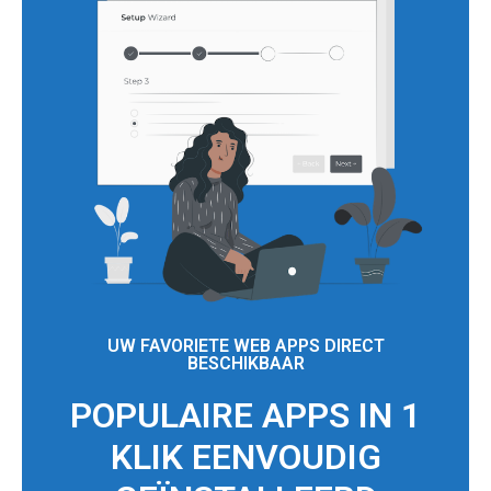
UW FAVORIETE WEB APPS DIRECT
BESCHIKBAAR
POPULAIRE APPS IN 1
KLIK EENVOUDIG