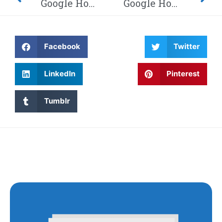
Google Home-hack laat hackers afluisteren van je privégesprekken – Dit moet je weten! Waarom wordt Twitter steeds gehackt en heeft China eindelijk de encryptie gebroken met kwantumcomputers?
Google Home-hack laat hackers afluisteren van je privégesprekken – Dit moet je weten! Waarom wordt Twitter steeds gehackt en heeft China eindelijk de encryptie gebroken met kwantumcomputers?
Facebook
Twitter
LinkedIn
Pinterest
Tumblr