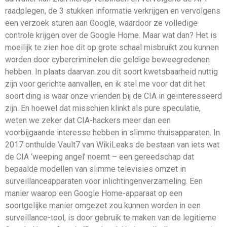
raadplegen, de 3 stukken informatie verkrijgen en vervolgens
een verzoek sturen aan Google, waardoor ze volledige
controle krijgen over de Google Home. Maar wat dan? Het is
moeilijk te zien hoe dit op grote schaal misbruikt zou kunnen
worden door cybercriminelen die geldige beweegredenen
hebben. In plaats daarvan zou dit soort kwetsbaarheid nuttig
zijn voor gerichte aanvallen, en ik stel me voor dat dit het
soort ding is waar onze vrienden bij de CIA in geïnteresseerd
zijn. En hoewel dat misschien klinkt als pure speculatie,
weten we zeker dat CIA-hackers meer dan een
voorbijgaande interesse hebben in slimme thuisapparaten. In
2017 onthulde Vault7 van WikiLeaks de bestaan van iets wat
de CIA ‘weeping angel’ noemt – een gereedschap dat
bepaalde modellen van slimme televisies omzet in
surveillanceapparaten voor inlichtingenverzameling. Een
manier waarop een Google Home-apparaat op een
soortgelijke manier omgezet zou kunnen worden in een
surveillance-tool, is door gebruik te maken van de legitieme