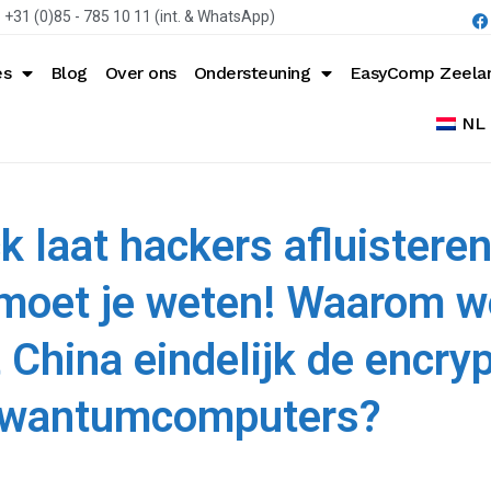
+31 (0)85 - 785 10 11 (int. & WhatsApp)
es
Blog
Over ons
Ondersteuning
EasyComp Zeela
NL
laat hackers afluisteren
 moet je weten! Waarom wo
 China eindelijk de encry
kwantumcomputers?