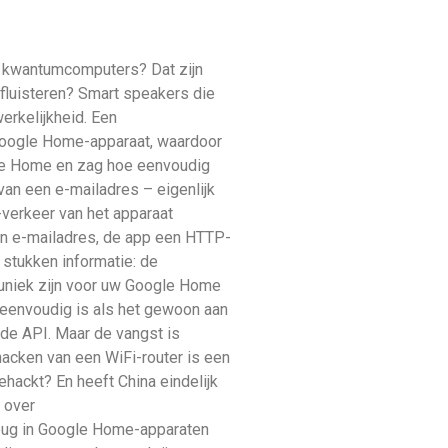
t kwantumcomputers? Dat zijn
fluisteren? Smart speakers die
rkelijkheid. Een
Google Home-apparaat, waardoor
ogle Home en zag hoe eenvoudig
an een e-mailadres – eigenlijk
-verkeer van het apparaat
een e-mailadres, de app een HTTP-
stukken informatie: de
ie uniek zijn voor uw Google Home
zo eenvoudig is als het gewoon aan
de API. Maar de vangst is
hacken van een WiFi-router is een
ehackt? En heeft China eindelijk
 over
 bug in Google Home-apparaten