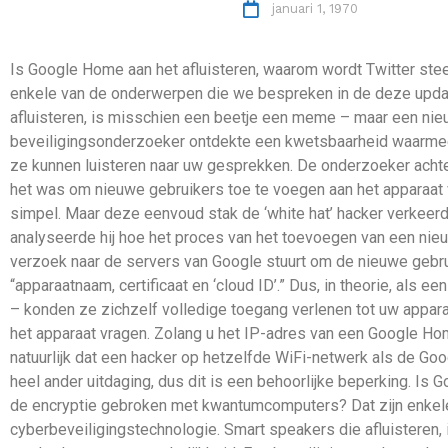
januari 1, 1970
Is Google Home aan het afluisteren, waarom wordt Twitter ste
enkele van de onderwerpen die we bespreken in de deze updat
afluisteren, is misschien een beetje een meme – maar een n
beveiligingsonderzoeker ontdekte een kwetsbaarheid waarmee
ze kunnen luisteren naar uw gesprekken. De onderzoeker achter
het was om nieuwe gebruikers toe te voegen aan het apparaat 
simpel. Maar deze eenvoud stak de ‘white hat’ hacker verkeerd
analyseerde hij hoe het proces van het toevoegen van een nieu
verzoek naar de servers van Google stuurt om de nieuwe gebru
“apparaatnaam, certificaat en ‘cloud ID’.” Dus, in theorie, als 
– konden ze zichzelf volledige toegang verlenen tot uw apparaat
het apparaat vragen. Zolang u het IP-adres van een Google Ho
natuurlijk dat een hacker op hetzelfde WiFi-netwerk als de Go
heel ander uitdaging, dus dit is een behoorlijke beperking. Is
de encryptie gebroken met kwantumcomputers? Dat zijn enkel
cyberbeveiligingstechnologie. Smart speakers die afluistere