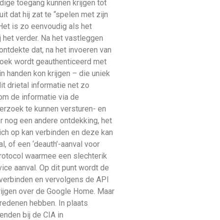
ige toegang kunnen krijgen tot
dat hij zat te “spelen met zijn
et is zo eenvoudig als het
 het verder. Na het vastleggen
ontdekte dat, na het invoeren van
zoek wordt geauthenticeerd met
 in handen kon krijgen – die uniek
t drietal informatie net zo
om de informatie via de
erzoek te kunnen versturen- en
er nog een andere ontdekking, het
ich op kan verbinden en deze kan
, of een ‘deauth’-aanval voor
protocol waarmee een slechterik
ice aanval. Op dit punt wordt de
 verbinden en vervolgens de API
krijgen over de Google Home. Maar
gredenen hebben. In plaats
ienden bij de CIA in