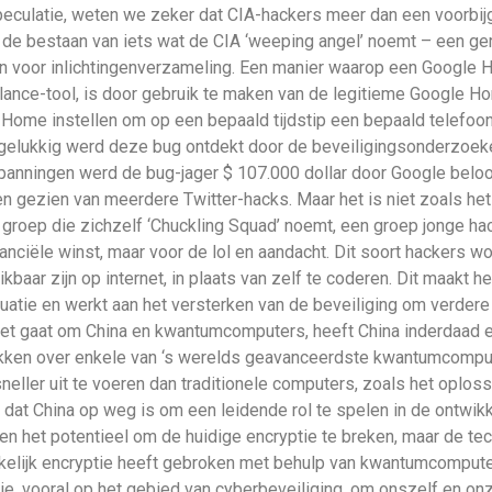
speculatie, weten we zeker dat CIA-hackers meer dan een voorbi
s de bestaan van iets wat de CIA ‘weeping angel’ noemt – een g
en voor inlichtingenverzameling. Een manier waarop een Google
ance-tool, is door gebruik te maken van de legitieme Google Ho
 Home instellen om op een bepaald tijdstip een bepaald telefoon
 gelukkig werd deze bug ontdekt door de beveiligingsonderzoeke
nspanningen werd de bug-jager $ 107.000 dollar door Google bel
 gezien van meerdere Twitter-hacks. Maar het is niet zoals het l
n groep die zichzelf ‘Chuckling Squad’ noemt, een groep jonge hac
nciële winst, maar voor de lol en aandacht. Dit soort hackers wor
aar zijn op internet, in plaats van zelf te coderen. Dit maakt h
ituatie en werkt aan het versterken van de beveiliging om verder
et gaat om China en kwantumcomputers, heeft China inderdaad e
kken over enkele van ‘s werelds geavanceerdste kwantumcomput
neller uit te voeren dan traditionele computers, zoals het oplo
dat China op weg is om een ​​leidende rol te spelen in de ontw
 het potentieel om de huidige encryptie te breken, maar de tec
kelijk encryptie heeft gebroken met behulp van kwantumcomputer
ogie, vooral op het gebied van cyberbeveiliging, om onszelf en 