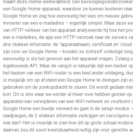
maakt deze meme werkelijkheid. Een beveiligingsonderzoeker 
een Google Home-apparaat, waardoor ze kunnen luisteren naar u
Google Home en zag hoe eenvoudig het was om nieuwe gebruike
invoeren van een e-mailadres – eigenlijk simpel. Maar deze ee
van HTTP-verkeer van het apparaat analyseerde hij hoe het pro
een e-mailadres, de app een HTTP-verzoek naar de servers va
drie stukken informatie: de “apparaatnaam, certificaat en ‘cloud 
zijn voor uw Google Home – konden ze zichzelf volledige toegang
eenvoudig is als het gewoon aan het apparaat vragen. Zolang 
ingebouwde API. Maar de vangst is natuurlijk dat een hacker 
het hacken van een WiFi-router is een heel ander uitdaging, d
is mogelijk om op afstand een Google Home te dwingen zijn ei
gebruiken om de zoekopdracht te sturen. Dit wordt gedaan met 
kort. Dit is iets waar we eerder al meer over hebben gezien o
apparaten kan verwijderen van een WiFi-netwerk en voorkomt dat
Google Home een beetje verward en gaat in de setup-modus- e
raadplegen, de 3 stukken informatie verkrijgen en vervolgens 
wat dan? Het is moeilijk te zien hoe dit op grote schaal misb
daarvan zou dit soort kwetsbaarheid nuttig zijn voor gerichte aa