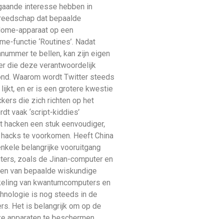
jgaande interesse hebben in
ereedschap dat bepaalde
 Home-apparaat op een
me-functie ‘Routines’. Nadat
nummer te bellen, kan zijn eigen
r die deze verantwoordelijk
oond. Waarom wordt Twitter steeds
ijkt, en er is een grotere kwestie
kers die zich richten op het
dt vaak ‘script-kiddies’
et hacken een stuk eenvoudiger,
e hacks te voorkomen. Heeft China
nkele belangrijke vooruitgang
ers, zoals de Jinan-computer en
ssen van bepaalde wiskundige
ikkeling van kwantumcomputers en
hnologie is nog steeds in de
s. Het is belangrijk om op de
onze apparaten te beschermen