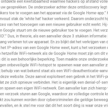
ontdekte een kwetsbaarheid waarmee hackers op afstand volled
w gesprekken. De onderzoeker achter deze ontdiscovery legt uit 
rs toe te voegen aan het apparaat via de Google Home-app.” H
nvoud stak de ‘white hat’ hacker verkeerd. Daarom onderzocht hij
ces van het toevoegen van een nieuwe gebruiker echt werkt. Hij 
n Google stuurt om de nieuwe gebruiker toe te voegen. Het ver
ID’.” Dus, in theorie, als een aanvaller deze 3 stukken informatie
 verlenen tot uw apparaat. En zo blijkt dat het verkrijgen van di
u het IP-adres van een Google Home weet, kunt u het verzoeken 
op hetzelfde WiFi-netwerk als de Google Home moet zijn om dit v
us dit is een behoorlijke beperking. Toen maakte onze onderzoek
gen onbeveiligde WiFi-hotspot te spawnen waar een aanvaller z
behulp van wat bekend staat als een WiFi-deauthenticatie-aanval
p deze website. Deze aanval exploiteert een gebrek in het WiFi-
 ze zich opnieuw verbinden. Het is eigenlijk een denial-of-serv
n spawn een eigen WiFi-netwerk. Een aanvaller kan zich hierop
een verzoek sturen aan Google, waardoor ze volledige controle 
ruikt zou kunnen worden door cybercriminelen die geldige bewee
nvallen, en ik stel me voor dat dit het soort ding is waar onze vr