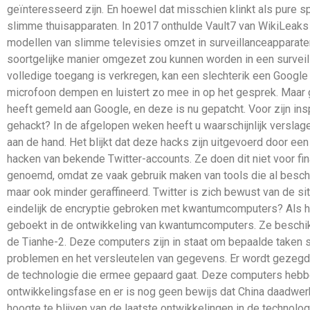
geïnteresseerd zijn. En hoewel dat misschien klinkt als pure 
slimme thuisapparaten. In 2017 onthulde Vault7 van WikiLeak
modellen van slimme televisies omzet in surveillanceapparat
soortgelijke manier omgezet zou kunnen worden in een surveill
volledige toegang is verkregen, kan een slechterik een Google
microfoon dempen en luistert zo mee in op het gesprek. Maar
heeft gemeld aan Google, en deze is nu gepatcht. Voor zijn i
gehackt? In de afgelopen weken heeft u waarschijnlijk verslagen
aan de hand. Het blijkt dat deze hacks zijn uitgevoerd door ee
hacken van bekende Twitter-accounts. Ze doen dit niet voor fina
genoemd, omdat ze vaak gebruik maken van tools die al beschikb
maar ook minder geraffineerd. Twitter is zich bewust van de s
eindelijk de encryptie gebroken met kwantumcomputers? Als h
geboekt in de ontwikkeling van kwantumcomputers. Ze beschi
de Tianhe-2. Deze computers zijn in staat om bepaalde taken s
problemen en het versleutelen van gegevens. Er wordt gezegd 
de technologie die ermee gepaard gaat. Deze computers hebben
ontwikkelingsfase en er is nog geen bewijs dat China daadwer
hoogte te blijven van de laatste ontwikkelingen in de technol