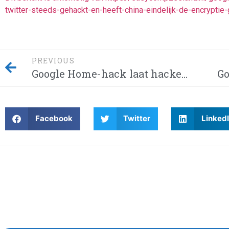
twitter-steeds-gehackt-en-heeft-china-eindelijk-de-encrypt
PREVIOUS
Google Home-hack laat hackers afluisteren van je privégesprekken – Dit moet je weten! Waarom wordt Twitter steeds gehackt en heeft China eindelijk de encryptie gebroken met kwantumcomputers?
Facebook
Twitter
Linked