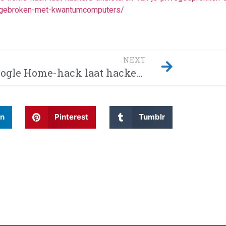
ie-gebroken-met-kwantumcomputers/
NEXT
Google Home-hack laat hackers afluisteren van je privégesprekken – Dit moet je weten! Waarom wordt Twitter steeds gehackt en heeft China eindelijk de encryptie gebroken met kwantumcomputers?
In
Pinterest
Tumblr