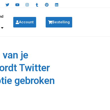
nd
Account
Bestelling
 van je
rdt Twitter
ptie gebroken