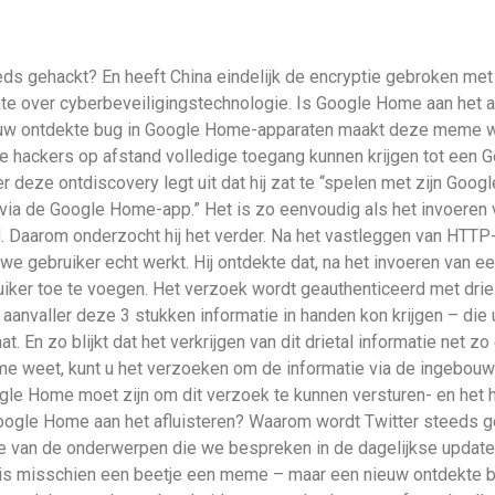
eds gehackt? En heeft China eindelijk de encryptie gebroken me
e over cyberbeveiligingstechnologie. Is Google Home aan het a
ieuw ontdekte bug in Google Home-apparaten maakt deze meme we
 hackers op afstand volledige toegang kunnen krijgen tot een 
 deze ontdiscovery legt uit dat hij zat te “spelen met zijn Go
via de Google Home-app.” Het is zo eenvoudig als het invoeren v
. Daarom onderzocht hij het verder. Na het vastleggen van HTTP
we gebruiker echt werkt. Hij ontdekte dat, na het invoeren van 
iker toe te voegen. Het verzoek wordt geauthenticeerd met drie 
een aanvaller deze 3 stukken informatie in handen kon krijgen – d
. En zo blijkt dat het verkrijgen van dit drietal informatie net 
me weet, kunt u het verzoeken om de informatie via de ingebouw
ogle Home moet zijn om dit verzoek te kunnen versturen- en het 
 Google Home aan het afluisteren? Waarom wordt Twitter steeds g
e van de onderwerpen die we bespreken in de dagelijkse update
n, is misschien een beetje een meme – maar een nieuw ontdekte