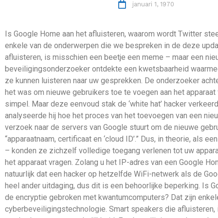
januari 1, 1970
Is Google Home aan het afluisteren, waarom wordt Twitter ste
enkele van de onderwerpen die we bespreken in de deze updat
afluisteren, is misschien een beetje een meme – maar een n
beveiligingsonderzoeker ontdekte een kwetsbaarheid waarmee
ze kunnen luisteren naar uw gesprekken. De onderzoeker achter
het was om nieuwe gebruikers toe te voegen aan het apparaat 
simpel. Maar deze eenvoud stak de ‘white hat’ hacker verkeerd
analyseerde hij hoe het proces van het toevoegen van een nieu
verzoek naar de servers van Google stuurt om de nieuwe gebru
“apparaatnaam, certificaat en ‘cloud ID’.” Dus, in theorie, als 
– konden ze zichzelf volledige toegang verlenen tot uw apparaat
het apparaat vragen. Zolang u het IP-adres van een Google Ho
natuurlijk dat een hacker op hetzelfde WiFi-netwerk als de Go
heel ander uitdaging, dus dit is een behoorlijke beperking. Is
de encryptie gebroken met kwantumcomputers? Dat zijn enkel
cyberbeveiligingstechnologie. Smart speakers die afluistere