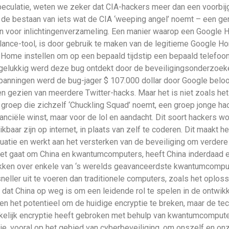
speculatie, weten we zeker dat CIA-hackers meer dan een voorbi
s de bestaan van iets wat de CIA ‘weeping angel’ noemt – een g
en voor inlichtingenverzameling. Een manier waarop een Google
ance-tool, is door gebruik te maken van de legitieme Google Ho
 Home instellen om op een bepaald tijdstip een bepaald telefoon
 gelukkig werd deze bug ontdekt door de beveiligingsonderzoeke
nspanningen werd de bug-jager $ 107.000 dollar door Google bel
 gezien van meerdere Twitter-hacks. Maar het is niet zoals het l
n groep die zichzelf ‘Chuckling Squad’ noemt, een groep jonge hac
nciële winst, maar voor de lol en aandacht. Dit soort hackers wor
aar zijn op internet, in plaats van zelf te coderen. Dit maakt h
ituatie en werkt aan het versterken van de beveiliging om verder
et gaat om China en kwantumcomputers, heeft China inderdaad e
kken over enkele van ‘s werelds geavanceerdste kwantumcomput
neller uit te voeren dan traditionele computers, zoals het oplo
dat China op weg is om een ​​leidende rol te spelen in de ontw
 het potentieel om de huidige encryptie te breken, maar de tec
kelijk encryptie heeft gebroken met behulp van kwantumcomputer
ogie, vooral op het gebied van cyberbeveiliging, om onszelf en 