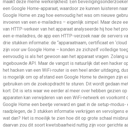
maakt deze meme werkelijkheid. Een beveiligingsonderzoeker 
een Google Home-apparaat, waardoor ze kunnen luisteren naar u
Google Home en zag hoe eenvoudig het was om nieuwe gebruike
invoeren van een e-mailadres – eigenlijk simpel. Maar deze ee
van HTTP-verkeer van het apparaat analyseerde hij hoe het pro
een e-mailadres, de app een HTTP-verzoek naar de servers va
drie stukken informatie: de “apparaatnaam, certificaat en ‘cloud 
zijn voor uw Google Home – konden ze zichzelf volledige toegang
eenvoudig is als het gewoon aan het apparaat vragen. Zolang 
ingebouwde API. Maar de vangst is natuurlijk dat een hacker 
het hacken van een WiFi-router is een heel ander uitdaging, d
is mogelijk om op afstand een Google Home te dwingen zijn ei
gebruiken om de zoekopdracht te sturen. Dit wordt gedaan met 
kort. Dit is iets waar we eerder al meer over hebben gezien o
apparaten kan verwijderen van een WiFi-netwerk en voorkomt dat
Google Home een beetje verward en gaat in de setup-modus- e
raadplegen, de 3 stukken informatie verkrijgen en vervolgens 
wat dan? Het is moeilijk te zien hoe dit op grote schaal misb
daarvan zou dit soort kwetsbaarheid nuttig zijn voor gerichte aa