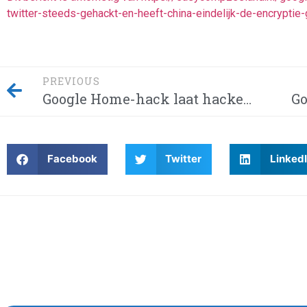
twitter-steeds-gehackt-en-heeft-china-eindelijk-de-encrypt
PREVIOUS
Google Home-hack laat hackers afluisteren van je privégesprekken – Dit moet je weten! Waarom wordt Twitter steeds gehackt en heeft China eindelijk de encryptie gebroken met kwantumcomputers?
Facebook
Twitter
Linked