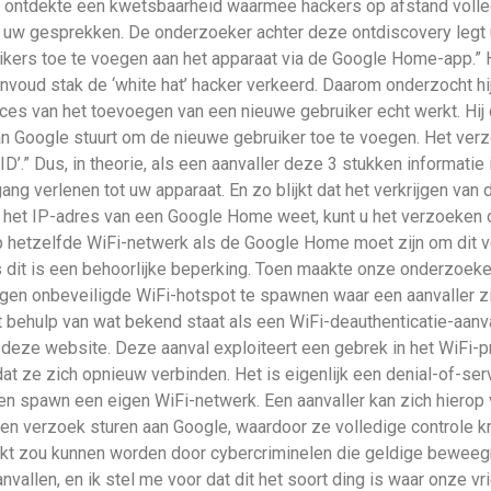
ontdekte een kwetsbaarheid waarmee hackers op afstand volled
w gesprekken. De onderzoeker achter deze ontdiscovery legt uit 
rs toe te voegen aan het apparaat via de Google Home-app.” H
nvoud stak de ‘white hat’ hacker verkeerd. Daarom onderzocht hij
ces van het toevoegen van een nieuwe gebruiker echt werkt. Hij 
n Google stuurt om de nieuwe gebruiker toe te voegen. Het ver
ID’.” Dus, in theorie, als een aanvaller deze 3 stukken informatie
 verlenen tot uw apparaat. En zo blijkt dat het verkrijgen van di
u het IP-adres van een Google Home weet, kunt u het verzoeken 
op hetzelfde WiFi-netwerk als de Google Home moet zijn om dit v
us dit is een behoorlijke beperking. Toen maakte onze onderzoek
gen onbeveiligde WiFi-hotspot te spawnen waar een aanvaller z
behulp van wat bekend staat als een WiFi-deauthenticatie-aanval
p deze website. Deze aanval exploiteert een gebrek in het WiFi-
 ze zich opnieuw verbinden. Het is eigenlijk een denial-of-serv
n spawn een eigen WiFi-netwerk. Een aanvaller kan zich hierop
een verzoek sturen aan Google, waardoor ze volledige controle 
ruikt zou kunnen worden door cybercriminelen die geldige bewee
nvallen, en ik stel me voor dat dit het soort ding is waar onze vr