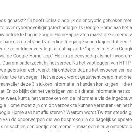
eds gehackt? En heeft China eindelijk de encryptie gebroken me
e over cyberbeveiligingstechnologie. Is Google Home aan het a
ieuw ontdekte bug in Google Home-apparaten maakt deze meme we
 hackers op afstand volledige toegang kunnen krijgen tot een 
 deze ontdiscovery legt uit dat hij zat te “spelen met zijn Go
via de Google Home-app.” Het is zo eenvoudig als het invoeren v
. Daarom onderzocht hij het verder. Na het vastleggen van HTTP
we gebruiker echt werkt. Hij ontdekte dat, na het invoeren van 
iker toe te voegen. Het verzoek wordt geauthenticeerd met drie 
een aanvaller deze 3 stukken informatie in handen kon krijgen – d
. En zo blijkt dat het verkrijgen van dit drietal informatie net 
me weet, kunt u het verzoeken om de informatie via de ingebouw
ogle Home moet zijn om dit verzoek te kunnen versturen- en het 
 Google Home aan het afluisteren? Waarom wordt Twitter steeds g
e van de onderwerpen die we bespreken in de dagelijkse update
n, is misschien een beetje een meme – maar een nieuw ontdekte