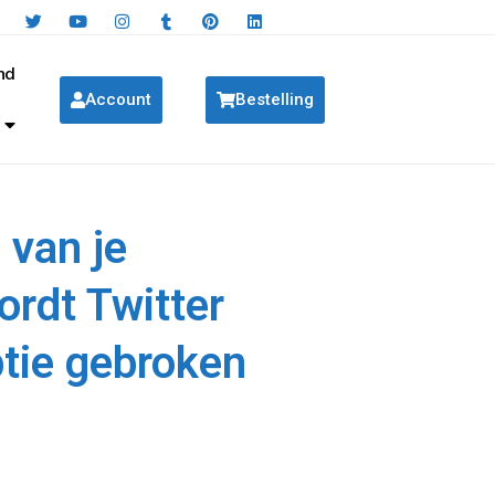
nd
Account
Bestelling
 van je
rdt Twitter
ptie gebroken