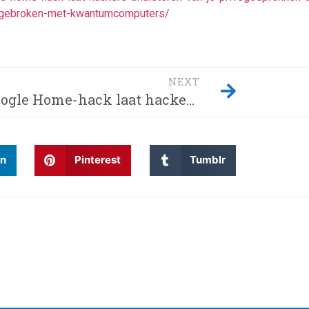
ie-gebroken-met-kwantumcomputers/
NEXT
Google Home-hack laat hackers afluisteren van je privégesprekken – Dit moet je weten! Waarom wordt Twitter steeds gehackt en heeft China eindelijk de encryptie gebroken met kwantumcomputers?
In
Pinterest
Tumblr