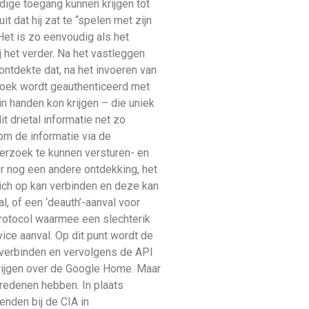
ige toegang kunnen krijgen tot
dat hij zat te “spelen met zijn
et is zo eenvoudig als het
 het verder. Na het vastleggen
ontdekte dat, na het invoeren van
zoek wordt geauthenticeerd met
 in handen kon krijgen – die uniek
t drietal informatie net zo
om de informatie via de
erzoek te kunnen versturen- en
er nog een andere ontdekking, het
ich op kan verbinden en deze kan
, of een ‘deauth’-aanval voor
protocol waarmee een slechterik
ice aanval. Op dit punt wordt de
 verbinden en vervolgens de API
krijgen over de Google Home. Maar
gredenen hebben. In plaats
ienden bij de CIA in