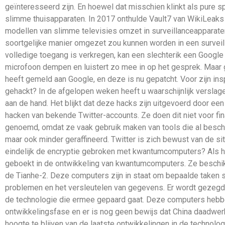
geïnteresseerd zijn. En hoewel dat misschien klinkt als pure 
slimme thuisapparaten. In 2017 onthulde Vault7 van WikiLeak
modellen van slimme televisies omzet in surveillanceapparat
soortgelijke manier omgezet zou kunnen worden in een surveill
volledige toegang is verkregen, kan een slechterik een Google
microfoon dempen en luistert zo mee in op het gesprek. Maar
heeft gemeld aan Google, en deze is nu gepatcht. Voor zijn i
gehackt? In de afgelopen weken heeft u waarschijnlijk verslagen
aan de hand. Het blijkt dat deze hacks zijn uitgevoerd door ee
hacken van bekende Twitter-accounts. Ze doen dit niet voor fina
genoemd, omdat ze vaak gebruik maken van tools die al beschikb
maar ook minder geraffineerd. Twitter is zich bewust van de s
eindelijk de encryptie gebroken met kwantumcomputers? Als h
geboekt in de ontwikkeling van kwantumcomputers. Ze beschi
de Tianhe-2. Deze computers zijn in staat om bepaalde taken s
problemen en het versleutelen van gegevens. Er wordt gezegd 
de technologie die ermee gepaard gaat. Deze computers hebben
ontwikkelingsfase en er is nog geen bewijs dat China daadwer
hoogte te blijven van de laatste ontwikkelingen in de technol