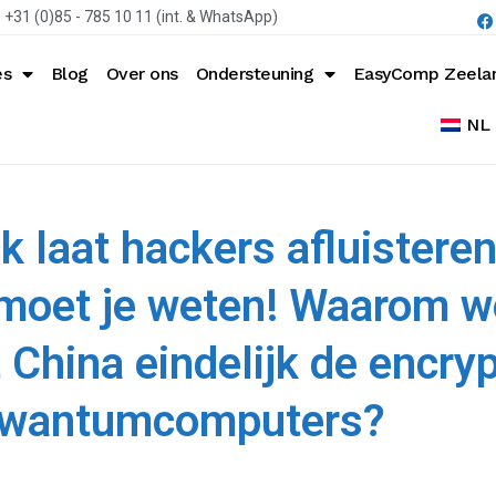
+31 (0)85 - 785 10 11 (int. & WhatsApp)
es
Blog
Over ons
Ondersteuning
EasyComp Zeela
NL
laat hackers afluisteren
 moet je weten! Waarom wo
 China eindelijk de encry
kwantumcomputers?