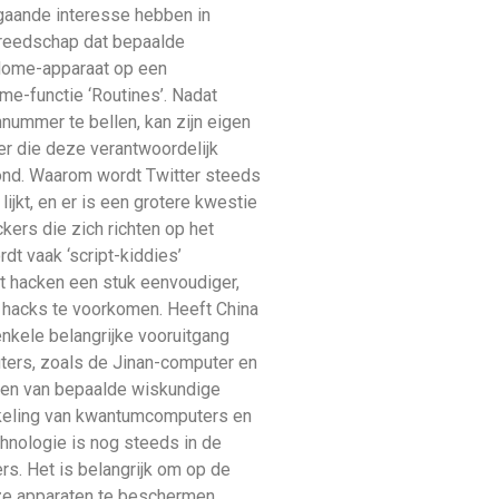
jgaande interesse hebben in
ereedschap dat bepaalde
 Home-apparaat op een
me-functie ‘Routines’. Nadat
nummer te bellen, kan zijn eigen
r die deze verantwoordelijk
oond. Waarom wordt Twitter steeds
ijkt, en er is een grotere kwestie
kers die zich richten op het
dt vaak ‘script-kiddies’
et hacken een stuk eenvoudiger,
e hacks te voorkomen. Heeft China
nkele belangrijke vooruitgang
ers, zoals de Jinan-computer en
ssen van bepaalde wiskundige
ikkeling van kwantumcomputers en
hnologie is nog steeds in de
s. Het is belangrijk om op de
onze apparaten te beschermen