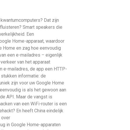
t kwantumcomputers? Dat zijn
fluisteren? Smart speakers die
rkelijkheid. Een
Google Home-apparaat, waardoor
ogle Home en zag hoe eenvoudig
an een e-mailadres – eigenlijk
-verkeer van het apparaat
een e-mailadres, de app een HTTP-
stukken informatie: de
ie uniek zijn voor uw Google Home
zo eenvoudig is als het gewoon aan
de API. Maar de vangst is
hacken van een WiFi-router is een
ehackt? En heeft China eindelijk
 over
 bug in Google Home-apparaten