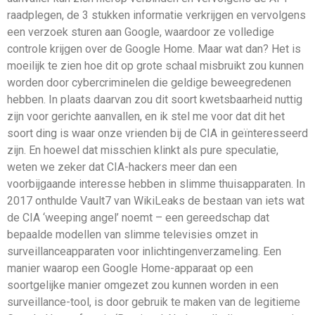
raadplegen, de 3 stukken informatie verkrijgen en vervolgens
een verzoek sturen aan Google, waardoor ze volledige
controle krijgen over de Google Home. Maar wat dan? Het is
moeilijk te zien hoe dit op grote schaal misbruikt zou kunnen
worden door cybercriminelen die geldige beweegredenen
hebben. In plaats daarvan zou dit soort kwetsbaarheid nuttig
zijn voor gerichte aanvallen, en ik stel me voor dat dit het
soort ding is waar onze vrienden bij de CIA in geïnteresseerd
zijn. En hoewel dat misschien klinkt als pure speculatie,
weten we zeker dat CIA-hackers meer dan een
voorbijgaande interesse hebben in slimme thuisapparaten. In
2017 onthulde Vault7 van WikiLeaks de bestaan van iets wat
de CIA ‘weeping angel’ noemt – een gereedschap dat
bepaalde modellen van slimme televisies omzet in
surveillanceapparaten voor inlichtingenverzameling. Een
manier waarop een Google Home-apparaat op een
soortgelijke manier omgezet zou kunnen worden in een
surveillance-tool, is door gebruik te maken van de legitieme