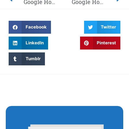
Google Home-hack laat hackers afluisteren van je privégesprekken – Dit moet je weten! Waarom wordt Twitter steeds gehackt en heeft China eindelijk de encryptie gebroken met kwantumcomputers?
Google Home-hack laat hackers afluisteren van je privégesprekken – Dit moet je weten! Waarom wordt Twitter steeds gehackt en heeft China eindelijk de encryptie gebroken met kwantumcomputers?
Facebook
Twitter
LinkedIn
Pinterest
Tumblr