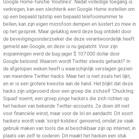
Google Home-functie ‘Routines’. Nadat volledige toegang is
verkregen, kan een slechterik een Google Home instellen om
op een bepaald tijdstip een bepaald telefoonnummer te
bellen, kan zijn eigen microfoon dempen en luistert zo mee in
op het gesprek. Maar gelukkig werd deze bug ontdekt door
de beveiligingsonderzoeker die deze verantwoordelijk heeft
gemeld aan Google, en deze is nu gepatcht. Voor zijn
inspanningen werd de bug-jager $ 107.000 dollar door
Google beloond. Waarom wordt Twitter steeds gehackt? In
de afgelopen weken heeft u waarschijnlijk verslagen gezien
van meerdere Twitter-hacks. Maar het is niet zoals het lijkt,
en er is een grotere kwestie aan de hand. Het blijkt dat deze
hacks zijn uitgevoerd door een groep die zichzelf ‘Chuckling
Squad’ noemt, een groep jonge hackers die zich richten op
het hacken van bekende Twitter-accounts. Ze doen dit niet
voor financiële winst, maar voor de lol en aandacht. Dit soort
hackers wordt vaak ‘script-kiddies’ genoemd, omdat ze vaak
gebruik maken van tools die al beschikbaar zijn op internet, in
plaats van zelf te coderen. Dit maakt het hacken een stuk