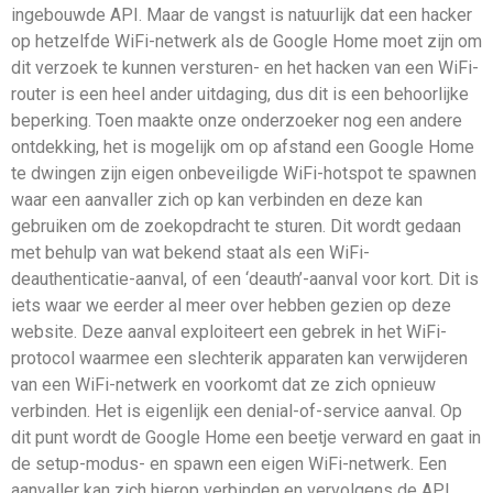
ingebouwde API. Maar de vangst is natuurlijk dat een hacker
op hetzelfde WiFi-netwerk als de Google Home moet zijn om
dit verzoek te kunnen versturen- en het hacken van een WiFi-
router is een heel ander uitdaging, dus dit is een behoorlijke
beperking. Toen maakte onze onderzoeker nog een andere
ontdekking, het is mogelijk om op afstand een Google Home
te dwingen zijn eigen onbeveiligde WiFi-hotspot te spawnen
waar een aanvaller zich op kan verbinden en deze kan
gebruiken om de zoekopdracht te sturen. Dit wordt gedaan
met behulp van wat bekend staat als een WiFi-
deauthenticatie-aanval, of een ‘deauth’-aanval voor kort. Dit is
iets waar we eerder al meer over hebben gezien op deze
website. Deze aanval exploiteert een gebrek in het WiFi-
protocol waarmee een slechterik apparaten kan verwijderen
van een WiFi-netwerk en voorkomt dat ze zich opnieuw
verbinden. Het is eigenlijk een denial-of-service aanval. Op
dit punt wordt de Google Home een beetje verward en gaat in
de setup-modus- en spawn een eigen WiFi-netwerk. Een
aanvaller kan zich hierop verbinden en vervolgens de API