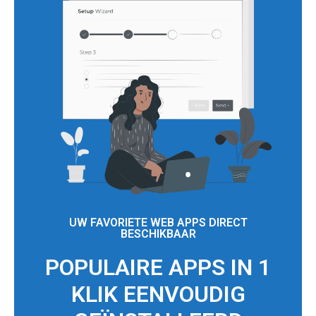
UW FAVORIETE WEB APPS DIRECT
BESCHIKBAAR
POPULAIRE APPS IN 1
KLIK EENVOUDIG