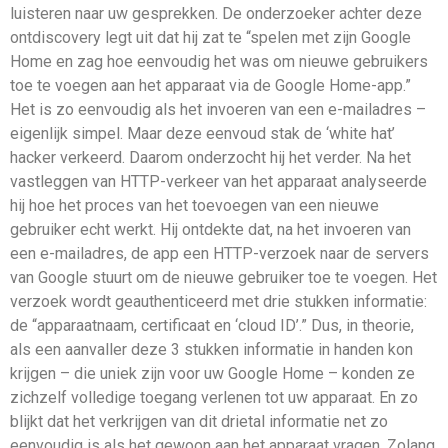
luisteren naar uw gesprekken. De onderzoeker achter deze
ontdiscovery legt uit dat hij zat te “spelen met zijn Google
Home en zag hoe eenvoudig het was om nieuwe gebruikers
toe te voegen aan het apparaat via de Google Home-app.”
Het is zo eenvoudig als het invoeren van een e-mailadres –
eigenlijk simpel. Maar deze eenvoud stak de ‘white hat’
hacker verkeerd. Daarom onderzocht hij het verder. Na het
vastleggen van HTTP-verkeer van het apparaat analyseerde
hij hoe het proces van het toevoegen van een nieuwe
gebruiker echt werkt. Hij ontdekte dat, na het invoeren van
een e-mailadres, de app een HTTP-verzoek naar de servers
van Google stuurt om de nieuwe gebruiker toe te voegen. Het
verzoek wordt geauthenticeerd met drie stukken informatie:
de “apparaatnaam, certificaat en ‘cloud ID’.” Dus, in theorie,
als een aanvaller deze 3 stukken informatie in handen kon
krijgen – die uniek zijn voor uw Google Home – konden ze
zichzelf volledige toegang verlenen tot uw apparaat. En zo
blijkt dat het verkrijgen van dit drietal informatie net zo
eenvoudig is als het gewoon aan het apparaat vragen. Zolang