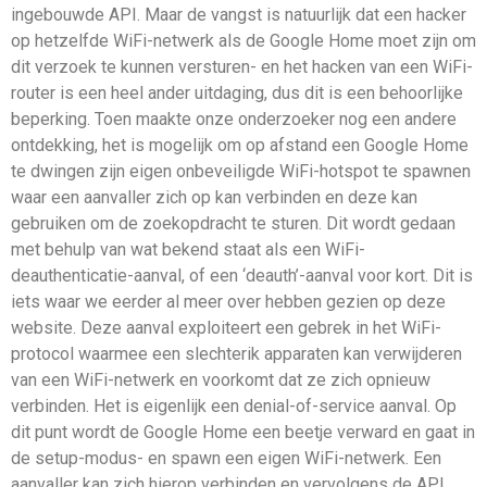
ingebouwde API. Maar de vangst is natuurlijk dat een hacker
op hetzelfde WiFi-netwerk als de Google Home moet zijn om
dit verzoek te kunnen versturen- en het hacken van een WiFi-
router is een heel ander uitdaging, dus dit is een behoorlijke
beperking. Toen maakte onze onderzoeker nog een andere
ontdekking, het is mogelijk om op afstand een Google Home
te dwingen zijn eigen onbeveiligde WiFi-hotspot te spawnen
waar een aanvaller zich op kan verbinden en deze kan
gebruiken om de zoekopdracht te sturen. Dit wordt gedaan
met behulp van wat bekend staat als een WiFi-
deauthenticatie-aanval, of een ‘deauth’-aanval voor kort. Dit is
iets waar we eerder al meer over hebben gezien op deze
website. Deze aanval exploiteert een gebrek in het WiFi-
protocol waarmee een slechterik apparaten kan verwijderen
van een WiFi-netwerk en voorkomt dat ze zich opnieuw
verbinden. Het is eigenlijk een denial-of-service aanval. Op
dit punt wordt de Google Home een beetje verward en gaat in
de setup-modus- en spawn een eigen WiFi-netwerk. Een
aanvaller kan zich hierop verbinden en vervolgens de API