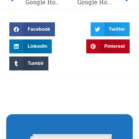
Google Home-hack laat hackers afluisteren van je privégesprekken – Dit moet je weten! Waarom wordt Twitter steeds gehackt en heeft China eindelijk de encryptie gebroken met kwantumcomputers?
Google Home-hack laat hackers afluisteren van je privégesprekken – Dit moet je weten! Waarom wordt Twitter steeds gehackt en heeft China eindelijk de encryptie gebroken met kwantumcomputers?
Facebook
Twitter
LinkedIn
Pinterest
Tumblr