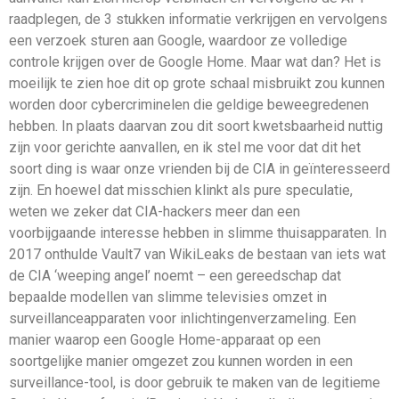
raadplegen, de 3 stukken informatie verkrijgen en vervolgens
een verzoek sturen aan Google, waardoor ze volledige
controle krijgen over de Google Home. Maar wat dan? Het is
moeilijk te zien hoe dit op grote schaal misbruikt zou kunnen
worden door cybercriminelen die geldige beweegredenen
hebben. In plaats daarvan zou dit soort kwetsbaarheid nuttig
zijn voor gerichte aanvallen, en ik stel me voor dat dit het
soort ding is waar onze vrienden bij de CIA in geïnteresseerd
zijn. En hoewel dat misschien klinkt als pure speculatie,
weten we zeker dat CIA-hackers meer dan een
voorbijgaande interesse hebben in slimme thuisapparaten. In
2017 onthulde Vault7 van WikiLeaks de bestaan van iets wat
de CIA ‘weeping angel’ noemt – een gereedschap dat
bepaalde modellen van slimme televisies omzet in
surveillanceapparaten voor inlichtingenverzameling. Een
manier waarop een Google Home-apparaat op een
soortgelijke manier omgezet zou kunnen worden in een
surveillance-tool, is door gebruik te maken van de legitieme