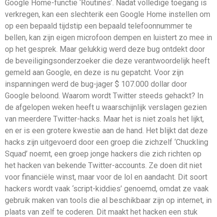
Google Home-functie ‘Routines’. Nadat volledige toegang is
verkregen, kan een slechterik een Google Home instellen om
op een bepaald tijdstip een bepaald telefoonnummer te
bellen, kan zijn eigen microfoon dempen en luistert zo mee in
op het gesprek. Maar gelukkig werd deze bug ontdekt door
de beveiligingsonderzoeker die deze verantwoordelijk heeft
gemeld aan Google, en deze is nu gepatcht. Voor zijn
inspanningen werd de bug-jager $ 107.000 dollar door
Google beloond. Waarom wordt Twitter steeds gehackt? In
de afgelopen weken heeft u waarschijnlijk verslagen gezien
van meerdere Twitter-hacks. Maar het is niet zoals het lijkt,
en er is een grotere kwestie aan de hand. Het blijkt dat deze
hacks zijn uitgevoerd door een groep die zichzelf ‘Chuckling
Squad’ noemt, een groep jonge hackers die zich richten op
het hacken van bekende Twitter-accounts. Ze doen dit niet
voor financiële winst, maar voor de lol en aandacht. Dit soort
hackers wordt vaak ‘script-kiddies’ genoemd, omdat ze vaak
gebruik maken van tools die al beschikbaar zijn op internet, in
plaats van zelf te coderen. Dit maakt het hacken een stuk