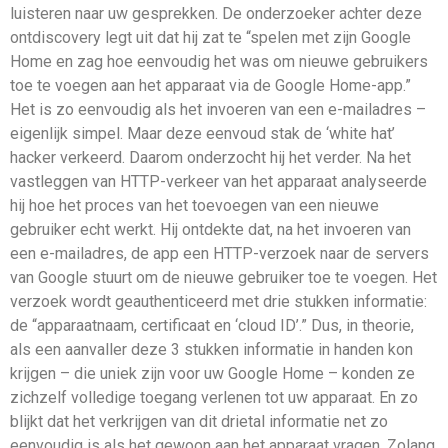
luisteren naar uw gesprekken. De onderzoeker achter deze
ontdiscovery legt uit dat hij zat te “spelen met zijn Google
Home en zag hoe eenvoudig het was om nieuwe gebruikers
toe te voegen aan het apparaat via de Google Home-app.”
Het is zo eenvoudig als het invoeren van een e-mailadres –
eigenlijk simpel. Maar deze eenvoud stak de ‘white hat’
hacker verkeerd. Daarom onderzocht hij het verder. Na het
vastleggen van HTTP-verkeer van het apparaat analyseerde
hij hoe het proces van het toevoegen van een nieuwe
gebruiker echt werkt. Hij ontdekte dat, na het invoeren van
een e-mailadres, de app een HTTP-verzoek naar de servers
van Google stuurt om de nieuwe gebruiker toe te voegen. Het
verzoek wordt geauthenticeerd met drie stukken informatie:
de “apparaatnaam, certificaat en ‘cloud ID’.” Dus, in theorie,
als een aanvaller deze 3 stukken informatie in handen kon
krijgen – die uniek zijn voor uw Google Home – konden ze
zichzelf volledige toegang verlenen tot uw apparaat. En zo
blijkt dat het verkrijgen van dit drietal informatie net zo
eenvoudig is als het gewoon aan het apparaat vragen. Zolang