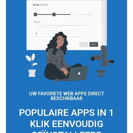
UW FAVORIETE WEB APPS DIRECT
BESCHIKBAAR
POPULAIRE APPS IN 1
KLIK EENVOUDIG