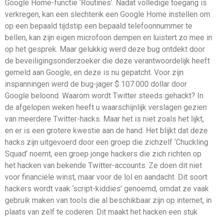
Google Home-functie ‘Routines’. Nadat volledige toegang is
verkregen, kan een slechterik een Google Home instellen om
op een bepaald tijdstip een bepaald telefoonnummer te
bellen, kan zijn eigen microfoon dempen en luistert zo mee in
op het gesprek. Maar gelukkig werd deze bug ontdekt door
de beveiligingsonderzoeker die deze verantwoordelijk heeft
gemeld aan Google, en deze is nu gepatcht. Voor zijn
inspanningen werd de bug-jager $ 107.000 dollar door
Google beloond. Waarom wordt Twitter steeds gehackt? In
de afgelopen weken heeft u waarschijnlijk verslagen gezien
van meerdere Twitter-hacks. Maar het is niet zoals het lijkt,
en er is een grotere kwestie aan de hand. Het blijkt dat deze
hacks zijn uitgevoerd door een groep die zichzelf ‘Chuckling
Squad’ noemt, een groep jonge hackers die zich richten op
het hacken van bekende Twitter-accounts. Ze doen dit niet
voor financiële winst, maar voor de lol en aandacht. Dit soort
hackers wordt vaak ‘script-kiddies’ genoemd, omdat ze vaak
gebruik maken van tools die al beschikbaar zijn op internet, in
plaats van zelf te coderen. Dit maakt het hacken een stuk