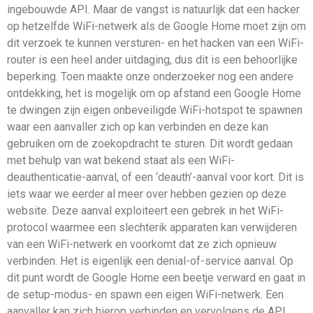
ingebouwde API. Maar de vangst is natuurlijk dat een hacker
op hetzelfde WiFi-netwerk als de Google Home moet zijn om
dit verzoek te kunnen versturen- en het hacken van een WiFi-
router is een heel ander uitdaging, dus dit is een behoorlijke
beperking. Toen maakte onze onderzoeker nog een andere
ontdekking, het is mogelijk om op afstand een Google Home
te dwingen zijn eigen onbeveiligde WiFi-hotspot te spawnen
waar een aanvaller zich op kan verbinden en deze kan
gebruiken om de zoekopdracht te sturen. Dit wordt gedaan
met behulp van wat bekend staat als een WiFi-
deauthenticatie-aanval, of een ‘deauth’-aanval voor kort. Dit is
iets waar we eerder al meer over hebben gezien op deze
website. Deze aanval exploiteert een gebrek in het WiFi-
protocol waarmee een slechterik apparaten kan verwijderen
van een WiFi-netwerk en voorkomt dat ze zich opnieuw
verbinden. Het is eigenlijk een denial-of-service aanval. Op
dit punt wordt de Google Home een beetje verward en gaat in
de setup-modus- en spawn een eigen WiFi-netwerk. Een
aanvaller kan zich hierop verbinden en vervolgens de API