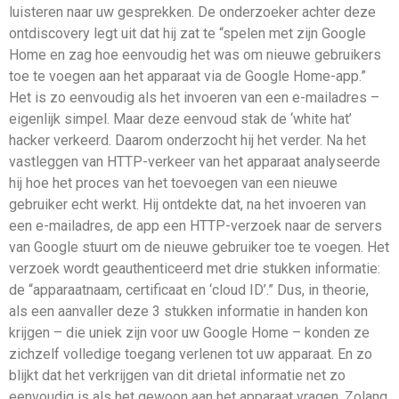
luisteren naar uw gesprekken. De onderzoeker achter deze
ontdiscovery legt uit dat hij zat te “spelen met zijn Google
Home en zag hoe eenvoudig het was om nieuwe gebruikers
toe te voegen aan het apparaat via de Google Home-app.”
Het is zo eenvoudig als het invoeren van een e-mailadres –
eigenlijk simpel. Maar deze eenvoud stak de ‘white hat’
hacker verkeerd. Daarom onderzocht hij het verder. Na het
vastleggen van HTTP-verkeer van het apparaat analyseerde
hij hoe het proces van het toevoegen van een nieuwe
gebruiker echt werkt. Hij ontdekte dat, na het invoeren van
een e-mailadres, de app een HTTP-verzoek naar de servers
van Google stuurt om de nieuwe gebruiker toe te voegen. Het
verzoek wordt geauthenticeerd met drie stukken informatie:
de “apparaatnaam, certificaat en ‘cloud ID’.” Dus, in theorie,
als een aanvaller deze 3 stukken informatie in handen kon
krijgen – die uniek zijn voor uw Google Home – konden ze
zichzelf volledige toegang verlenen tot uw apparaat. En zo
blijkt dat het verkrijgen van dit drietal informatie net zo
eenvoudig is als het gewoon aan het apparaat vragen. Zolang