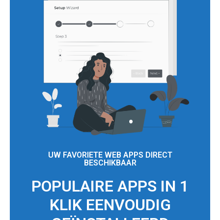
UW FAVORIETE WEB APPS DIRECT
BESCHIKBAAR
POPULAIRE APPS IN 1
KLIK EENVOUDIG