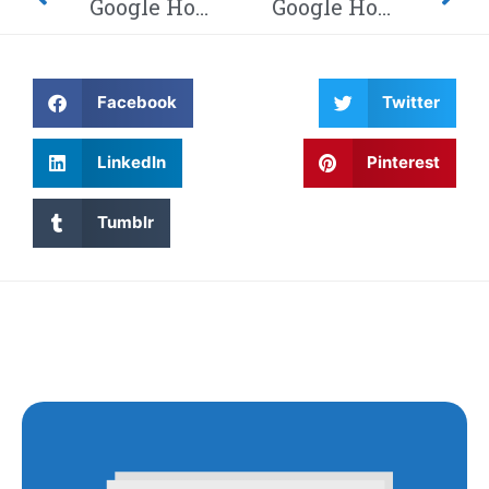
Google Home-hack laat hackers afluisteren van je privégesprekken – Dit moet je weten! Waarom wordt Twitter steeds gehackt en heeft China eindelijk de encryptie gebroken met kwantumcomputers?
Google Home-hack laat hackers afluisteren van je privégesprekken – Dit moet je weten! Waarom wordt Twitter steeds gehackt en heeft China eindelijk de encryptie gebroken met kwantumcomputers?
Facebook
Twitter
LinkedIn
Pinterest
Tumblr