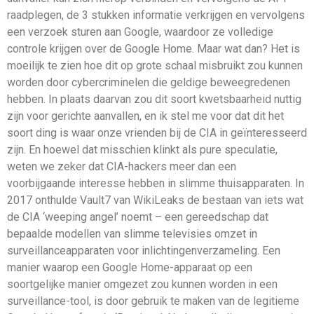
raadplegen, de 3 stukken informatie verkrijgen en vervolgens
een verzoek sturen aan Google, waardoor ze volledige
controle krijgen over de Google Home. Maar wat dan? Het is
moeilijk te zien hoe dit op grote schaal misbruikt zou kunnen
worden door cybercriminelen die geldige beweegredenen
hebben. In plaats daarvan zou dit soort kwetsbaarheid nuttig
zijn voor gerichte aanvallen, en ik stel me voor dat dit het
soort ding is waar onze vrienden bij de CIA in geïnteresseerd
zijn. En hoewel dat misschien klinkt als pure speculatie,
weten we zeker dat CIA-hackers meer dan een
voorbijgaande interesse hebben in slimme thuisapparaten. In
2017 onthulde Vault7 van WikiLeaks de bestaan van iets wat
de CIA ‘weeping angel’ noemt – een gereedschap dat
bepaalde modellen van slimme televisies omzet in
surveillanceapparaten voor inlichtingenverzameling. Een
manier waarop een Google Home-apparaat op een
soortgelijke manier omgezet zou kunnen worden in een
surveillance-tool, is door gebruik te maken van de legitieme