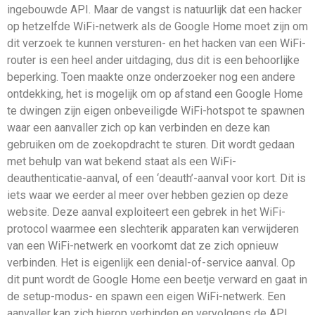
ingebouwde API. Maar de vangst is natuurlijk dat een hacker
op hetzelfde WiFi-netwerk als de Google Home moet zijn om
dit verzoek te kunnen versturen- en het hacken van een WiFi-
router is een heel ander uitdaging, dus dit is een behoorlijke
beperking. Toen maakte onze onderzoeker nog een andere
ontdekking, het is mogelijk om op afstand een Google Home
te dwingen zijn eigen onbeveiligde WiFi-hotspot te spawnen
waar een aanvaller zich op kan verbinden en deze kan
gebruiken om de zoekopdracht te sturen. Dit wordt gedaan
met behulp van wat bekend staat als een WiFi-
deauthenticatie-aanval, of een ‘deauth’-aanval voor kort. Dit is
iets waar we eerder al meer over hebben gezien op deze
website. Deze aanval exploiteert een gebrek in het WiFi-
protocol waarmee een slechterik apparaten kan verwijderen
van een WiFi-netwerk en voorkomt dat ze zich opnieuw
verbinden. Het is eigenlijk een denial-of-service aanval. Op
dit punt wordt de Google Home een beetje verward en gaat in
de setup-modus- en spawn een eigen WiFi-netwerk. Een
aanvaller kan zich hierop verbinden en vervolgens de API