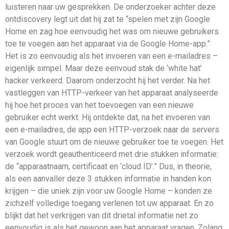
luisteren naar uw gesprekken. De onderzoeker achter deze
ontdiscovery legt uit dat hij zat te “spelen met zijn Google
Home en zag hoe eenvoudig het was om nieuwe gebruikers
toe te voegen aan het apparaat via de Google Home-app.”
Het is zo eenvoudig als het invoeren van een e-mailadres –
eigenlijk simpel. Maar deze eenvoud stak de ‘white hat’
hacker verkeerd. Daarom onderzocht hij het verder. Na het
vastleggen van HTTP-verkeer van het apparaat analyseerde
hij hoe het proces van het toevoegen van een nieuwe
gebruiker echt werkt. Hij ontdekte dat, na het invoeren van
een e-mailadres, de app een HTTP-verzoek naar de servers
van Google stuurt om de nieuwe gebruiker toe te voegen. Het
verzoek wordt geauthenticeerd met drie stukken informatie:
de “apparaatnaam, certificaat en ‘cloud ID’.” Dus, in theorie,
als een aanvaller deze 3 stukken informatie in handen kon
krijgen – die uniek zijn voor uw Google Home – konden ze
zichzelf volledige toegang verlenen tot uw apparaat. En zo
blijkt dat het verkrijgen van dit drietal informatie net zo
eenvoudig is als het gewoon aan het apparaat vragen. Zolang