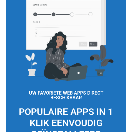
UW FAVORIETE WEB APPS DIRECT
BESCHIKBAAR
POPULAIRE APPS IN 1
KLIK EENVOUDIG