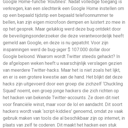
Google Home-functie ‘Routines’. Nadat volledige toegang is
verkregen, kan een slechterik een Google Home instellen om
op een bepaald tijdstip een bepaald telefoonnummer te
bellen, kan zijn eigen microfoon dempen en luistert zo mee in
op het gesprek. Maar gelukkig werd deze bug ontdekt door
de beveiligingsonderzoeker die deze verantwoordelijk heeft
gemeld aan Google, en deze is nu gepatcht. Voor zijn
inspanningen werd de bug-jager $ 107.000 dollar door
Google beloond. Waarom wordt Twitter steeds gehackt? In
de afgelopen weken heeft u waarschijnlijk verslagen gezien
van meerdere Twitter-hacks. Maar het is niet zoals het lijkt,
en er is een grotere kwestie aan de hand. Het blijkt dat deze
hacks zijn uitgevoerd door een groep die zichzelf ‘Chuckling
Squad’ noemt, een groep jonge hackers die zich richten op
het hacken van bekende Twitter-accounts. Ze doen dit niet
voor financiële winst, maar voor de lol en aandacht. Dit soort
hackers wordt vaak ‘script-kiddies’ genoemd, omdat ze vaak
gebruik maken van tools die al beschikbaar zijn op internet, in
plaats van zelf te coderen. Dit maakt het hacken een stuk