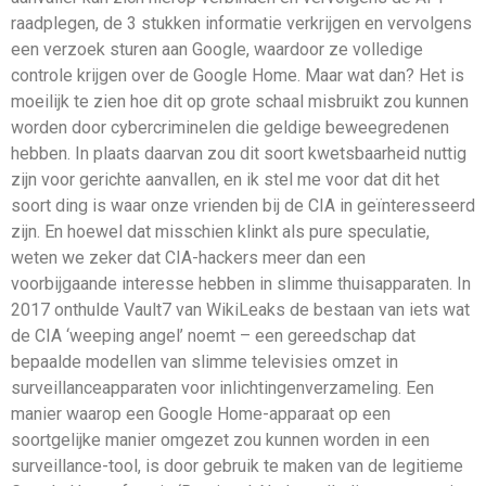
raadplegen, de 3 stukken informatie verkrijgen en vervolgens
een verzoek sturen aan Google, waardoor ze volledige
controle krijgen over de Google Home. Maar wat dan? Het is
moeilijk te zien hoe dit op grote schaal misbruikt zou kunnen
worden door cybercriminelen die geldige beweegredenen
hebben. In plaats daarvan zou dit soort kwetsbaarheid nuttig
zijn voor gerichte aanvallen, en ik stel me voor dat dit het
soort ding is waar onze vrienden bij de CIA in geïnteresseerd
zijn. En hoewel dat misschien klinkt als pure speculatie,
weten we zeker dat CIA-hackers meer dan een
voorbijgaande interesse hebben in slimme thuisapparaten. In
2017 onthulde Vault7 van WikiLeaks de bestaan van iets wat
de CIA ‘weeping angel’ noemt – een gereedschap dat
bepaalde modellen van slimme televisies omzet in
surveillanceapparaten voor inlichtingenverzameling. Een
manier waarop een Google Home-apparaat op een
soortgelijke manier omgezet zou kunnen worden in een
surveillance-tool, is door gebruik te maken van de legitieme