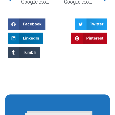
Google Home-hack laat hackers afluisteren van je privégesprekken – Dit moet je weten! Waarom wordt Twitter steeds gehackt en heeft China eindelijk de encryptie gebroken met kwantumcomputers?
Google Home-hack laat hackers afluisteren van je privégesprekken – Dit moet je weten! Waarom wordt Twitter steeds gehackt en heeft China eindelijk de encryptie gebroken met kwantumcomputers?
Facebook
Twitter
LinkedIn
Pinterest
Tumblr