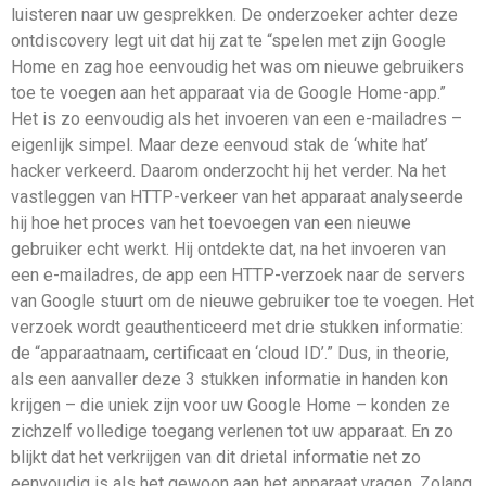
luisteren naar uw gesprekken. De onderzoeker achter deze
ontdiscovery legt uit dat hij zat te “spelen met zijn Google
Home en zag hoe eenvoudig het was om nieuwe gebruikers
toe te voegen aan het apparaat via de Google Home-app.”
Het is zo eenvoudig als het invoeren van een e-mailadres –
eigenlijk simpel. Maar deze eenvoud stak de ‘white hat’
hacker verkeerd. Daarom onderzocht hij het verder. Na het
vastleggen van HTTP-verkeer van het apparaat analyseerde
hij hoe het proces van het toevoegen van een nieuwe
gebruiker echt werkt. Hij ontdekte dat, na het invoeren van
een e-mailadres, de app een HTTP-verzoek naar de servers
van Google stuurt om de nieuwe gebruiker toe te voegen. Het
verzoek wordt geauthenticeerd met drie stukken informatie:
de “apparaatnaam, certificaat en ‘cloud ID’.” Dus, in theorie,
als een aanvaller deze 3 stukken informatie in handen kon
krijgen – die uniek zijn voor uw Google Home – konden ze
zichzelf volledige toegang verlenen tot uw apparaat. En zo
blijkt dat het verkrijgen van dit drietal informatie net zo
eenvoudig is als het gewoon aan het apparaat vragen. Zolang