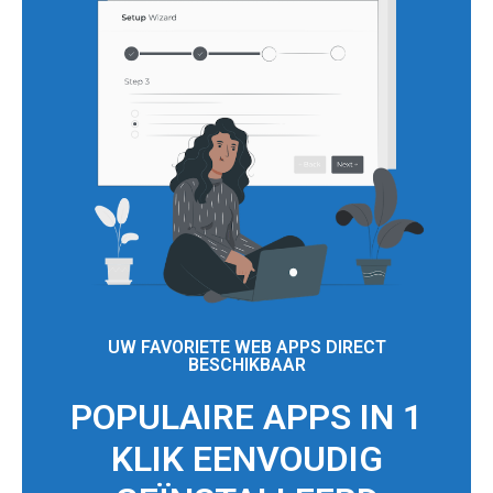
UW FAVORIETE WEB APPS DIRECT
BESCHIKBAAR
POPULAIRE APPS IN 1
KLIK EENVOUDIG