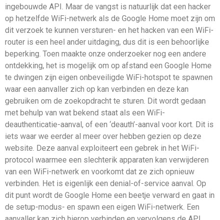
ingebouwde API. Maar de vangst is natuurlijk dat een hacker
op hetzelfde WiFi-netwerk als de Google Home moet zijn om
dit verzoek te kunnen versturen- en het hacken van een WiFi-
router is een heel ander uitdaging, dus dit is een behoorlijke
beperking. Toen maakte onze onderzoeker nog een andere
ontdekking, het is mogelijk om op afstand een Google Home
te dwingen zijn eigen onbeveiligde WiFi-hotspot te spawnen
waar een aanvaller zich op kan verbinden en deze kan
gebruiken om de zoekopdracht te sturen. Dit wordt gedaan
met behulp van wat bekend staat als een WiFi-
deauthenticatie-aanval, of een ‘deauth’-aanval voor kort. Dit is
iets waar we eerder al meer over hebben gezien op deze
website. Deze aanval exploiteert een gebrek in het WiFi-
protocol waarmee een slechterik apparaten kan verwijderen
van een WiFi-netwerk en voorkomt dat ze zich opnieuw
verbinden. Het is eigenlijk een denial-of-service aanval. Op
dit punt wordt de Google Home een beetje verward en gaat in
de setup-modus- en spawn een eigen WiFi-netwerk. Een
aanvaller kan zich hierop verbinden en vervolgens de API