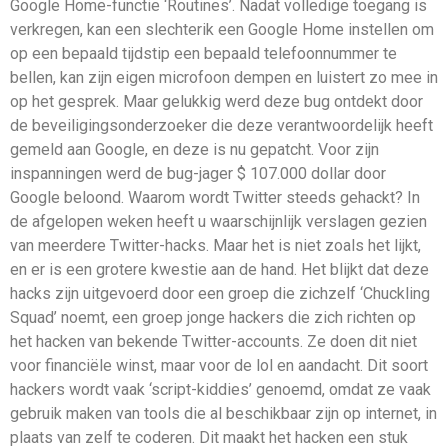
Google Home-functie ‘Routines’. Nadat volledige toegang is
verkregen, kan een slechterik een Google Home instellen om
op een bepaald tijdstip een bepaald telefoonnummer te
bellen, kan zijn eigen microfoon dempen en luistert zo mee in
op het gesprek. Maar gelukkig werd deze bug ontdekt door
de beveiligingsonderzoeker die deze verantwoordelijk heeft
gemeld aan Google, en deze is nu gepatcht. Voor zijn
inspanningen werd de bug-jager $ 107.000 dollar door
Google beloond. Waarom wordt Twitter steeds gehackt? In
de afgelopen weken heeft u waarschijnlijk verslagen gezien
van meerdere Twitter-hacks. Maar het is niet zoals het lijkt,
en er is een grotere kwestie aan de hand. Het blijkt dat deze
hacks zijn uitgevoerd door een groep die zichzelf ‘Chuckling
Squad’ noemt, een groep jonge hackers die zich richten op
het hacken van bekende Twitter-accounts. Ze doen dit niet
voor financiële winst, maar voor de lol en aandacht. Dit soort
hackers wordt vaak ‘script-kiddies’ genoemd, omdat ze vaak
gebruik maken van tools die al beschikbaar zijn op internet, in
plaats van zelf te coderen. Dit maakt het hacken een stuk