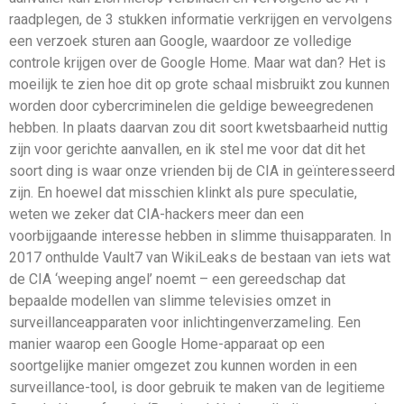
raadplegen, de 3 stukken informatie verkrijgen en vervolgens
een verzoek sturen aan Google, waardoor ze volledige
controle krijgen over de Google Home. Maar wat dan? Het is
moeilijk te zien hoe dit op grote schaal misbruikt zou kunnen
worden door cybercriminelen die geldige beweegredenen
hebben. In plaats daarvan zou dit soort kwetsbaarheid nuttig
zijn voor gerichte aanvallen, en ik stel me voor dat dit het
soort ding is waar onze vrienden bij de CIA in geïnteresseerd
zijn. En hoewel dat misschien klinkt als pure speculatie,
weten we zeker dat CIA-hackers meer dan een
voorbijgaande interesse hebben in slimme thuisapparaten. In
2017 onthulde Vault7 van WikiLeaks de bestaan van iets wat
de CIA ‘weeping angel’ noemt – een gereedschap dat
bepaalde modellen van slimme televisies omzet in
surveillanceapparaten voor inlichtingenverzameling. Een
manier waarop een Google Home-apparaat op een
soortgelijke manier omgezet zou kunnen worden in een
surveillance-tool, is door gebruik te maken van de legitieme