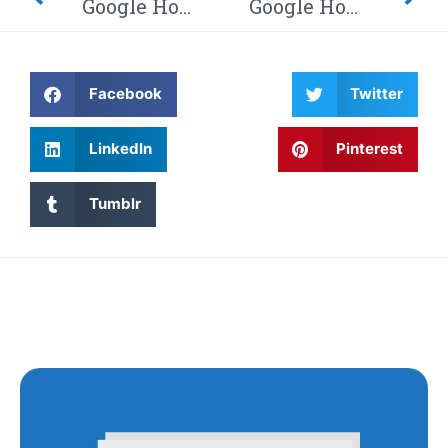
Google Home-hack laat hackers afluisteren van je privégesprekken – Dit moet je weten! Waarom wordt Twitter steeds gehackt en heeft China eindelijk de encryptie gebroken met kwantumcomputers?
Google Home-hack laat hackers afluisteren van je privégesprekken – Dit moet je weten! Waarom wordt Twitter steeds gehackt en heeft China eindelijk de encryptie gebroken met kwantumcomputers?
Facebook
Twitter
LinkedIn
Pinterest
Tumblr