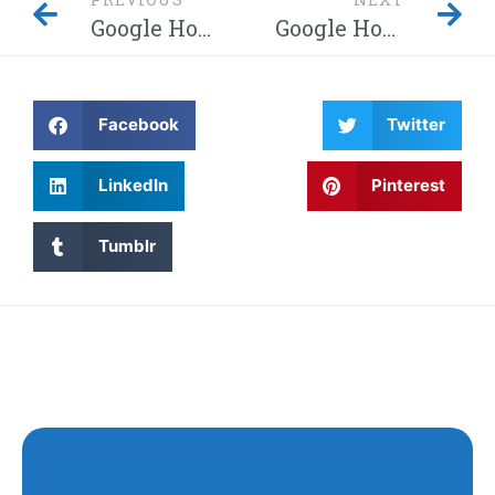
Google Home-hack laat hackers afluisteren van je privégesprekken – Dit moet je weten! Waarom wordt Twitter steeds gehackt en heeft China eindelijk de encryptie gebroken met kwantumcomputers?
Google Home-hack laat hackers afluisteren van je privégesprekken – Dit moet je weten! Waarom wordt Twitter steeds gehackt en heeft China eindelijk de encryptie gebroken met kwantumcomputers?
Facebook
Twitter
LinkedIn
Pinterest
Tumblr