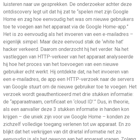
luisteren naar uw gesprekken. De onderzoeker achter deze
ontdiscovery legt uit dat hij zat te “spelen met zijn Google
Home en zag hoe eenvoudig het was om nieuwe gebruikers
toe te voegen aan het apparaat via de Google Home-app.”
Het is zo eenvoudig als het invoeren van een e-mailadres –
eigenlijk simpel. Maar deze eenvoud stak de ‘white hat’
hacker verkeerd. Daarom onderzocht hij het verder. Na het
vastleggen van HTTP-verkeer van het apparaat analyseerde
hij hoe het proces van het toevoegen van een nieuwe
gebruiker echt werkt. Hij ontdekte dat, na het invoeren van
een e-mailadres, de app een HTTP-verzoek naar de servers
van Google stuurt om de nieuwe gebruiker toe te voegen. Het
verzoek wordt geauthenticeerd met drie stukken informatie:
de “apparaatnaam, certificaat en ‘cloud ID’.” Dus, in theorie,
als een aanvaller deze 3 stukken informatie in handen kon
krijgen – die uniek zijn voor uw Google Home – konden ze
zichzelf volledige toegang verlenen tot uw apparaat. En zo
blijkt dat het verkrijgen van dit drietal informatie net zo
eenvoudig is als het gewoon aan het apparaat vragen. Zolang