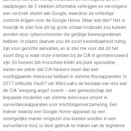
raadplegen, de 3 stukken informatie verkrijgen en vervolgens
een verzoek sturen aan Google, waardoor ze volledige
controle krijgen over de Google Home. Maar wat dan? Het is
moeilijk te zien hoe dit op grote schaal misbruikt zou kunnen
worden door cybercriminelen die geldige beweegredenen
hebben. In plaats daarvan zou dit soort kwetsbaarheid nuttig
zijn voor gerichte aanvallen, en ik stel me voor dat dit het
soort ding is waar onze vrienden bij de CIA in geïnteresseerd
zijn. En hoewel dat misschien klinkt als pure speculatie,
weten we zeker dat CIA-hackers meer dan een
voorbijgaande interesse hebben in slimme thuisapparaten. In
2017 onthulde Vault7 van WikiLeaks de bestaan van iets wat
de CIA ‘weeping angel’ noemt – een gereedschap dat
bepaalde modellen van slimme televisies omzet in
surveillanceapparaten voor inlichtingenverzameling. Een
manier waarop een Google Home-apparaat op een
soortgelijke manier omgezet zou kunnen worden in een
surveillance-tool, is door gebruik te maken van de legitieme