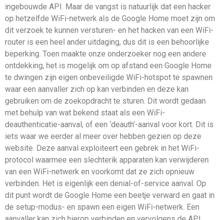
ingebouwde API. Maar de vangst is natuurlijk dat een hacker
op hetzelfde WiFi-netwerk als de Google Home moet zijn om
dit verzoek te kunnen versturen- en het hacken van een WiFi-
router is een heel ander uitdaging, dus dit is een behoorlijke
beperking. Toen maakte onze onderzoeker nog een andere
ontdekking, het is mogelijk om op afstand een Google Home
te dwingen zijn eigen onbeveiligde WiFi-hotspot te spawnen
waar een aanvaller zich op kan verbinden en deze kan
gebruiken om de zoekopdracht te sturen. Dit wordt gedaan
met behulp van wat bekend staat als een WiFi-
deauthenticatie-aanval, of een ‘deauth’-aanval voor kort. Dit is
iets waar we eerder al meer over hebben gezien op deze
website. Deze aanval exploiteert een gebrek in het WiFi-
protocol waarmee een slechterik apparaten kan verwijderen
van een WiFi-netwerk en voorkomt dat ze zich opnieuw
verbinden. Het is eigenlijk een denial-of-service aanval. Op
dit punt wordt de Google Home een beetje verward en gaat in
de setup-modus- en spawn een eigen WiFi-netwerk. Een
aanvaller kan zich hierop verbinden en vervolgens de API