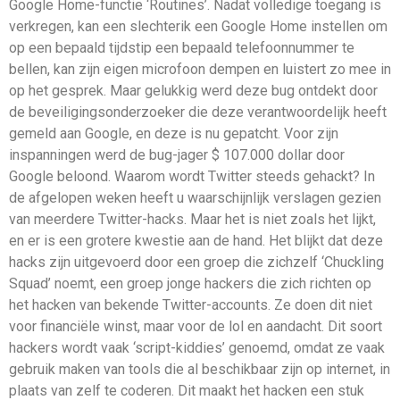
Google Home-functie ‘Routines’. Nadat volledige toegang is
verkregen, kan een slechterik een Google Home instellen om
op een bepaald tijdstip een bepaald telefoonnummer te
bellen, kan zijn eigen microfoon dempen en luistert zo mee in
op het gesprek. Maar gelukkig werd deze bug ontdekt door
de beveiligingsonderzoeker die deze verantwoordelijk heeft
gemeld aan Google, en deze is nu gepatcht. Voor zijn
inspanningen werd de bug-jager $ 107.000 dollar door
Google beloond. Waarom wordt Twitter steeds gehackt? In
de afgelopen weken heeft u waarschijnlijk verslagen gezien
van meerdere Twitter-hacks. Maar het is niet zoals het lijkt,
en er is een grotere kwestie aan de hand. Het blijkt dat deze
hacks zijn uitgevoerd door een groep die zichzelf ‘Chuckling
Squad’ noemt, een groep jonge hackers die zich richten op
het hacken van bekende Twitter-accounts. Ze doen dit niet
voor financiële winst, maar voor de lol en aandacht. Dit soort
hackers wordt vaak ‘script-kiddies’ genoemd, omdat ze vaak
gebruik maken van tools die al beschikbaar zijn op internet, in
plaats van zelf te coderen. Dit maakt het hacken een stuk