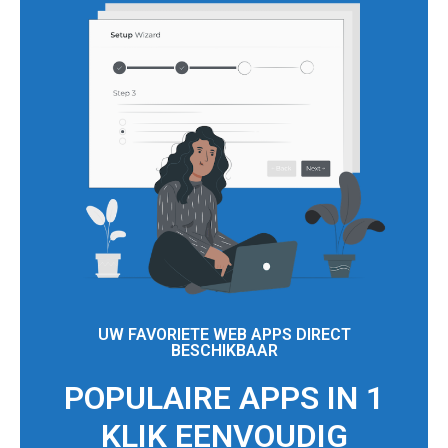
UW FAVORIETE WEB APPS DIRECT
BESCHIKBAAR
POPULAIRE APPS IN 1
KLIK EENVOUDIG