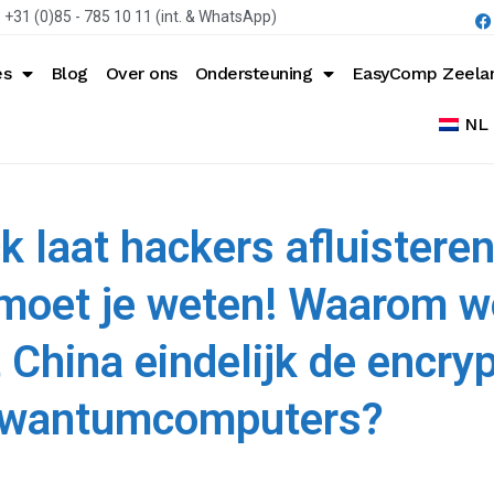
+31 (0)85 - 785 10 11 (int. & WhatsApp)
es
Blog
Over ons
Ondersteuning
EasyComp Zeela
NL
laat hackers afluisteren
 moet je weten! Waarom wo
 China eindelijk de encry
kwantumcomputers?