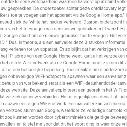
ontdekte een kwetsbaarheid waarmee hackers op afstand volled
w gesprekken. De onderzoeker achter deze ontdiscovery legt uit 
rs toe te voegen aan het apparaat via de Google Home-app.” H
nvoud stak de ‘white hat’ hacker verkeerd. Daarom onderzocht hij
ces van het toevoegen van een nieuwe gebruiker echt werkt. Hij 
n Google stuurt om de nieuwe gebruiker toe te voegen. Het ver
ID’.” Dus, in theorie, als een aanvaller deze 3 stukken informatie
 verlenen tot uw apparaat. En zo blijkt dat het verkrijgen van di
u het IP-adres van een Google Home weet, kunt u het verzoeken 
op hetzelfde WiFi-netwerk als de Google Home moet zijn om dit v
us dit is een behoorlijke beperking. Toen maakte onze onderzoek
gen onbeveiligde WiFi-hotspot te spawnen waar een aanvaller z
behulp van wat bekend staat als een WiFi-deauthenticatie-aanval
p deze website. Deze aanval exploiteert een gebrek in het WiFi-
 ze zich opnieuw verbinden. Het is eigenlijk een denial-of-serv
n spawn een eigen WiFi-netwerk. Een aanvaller kan zich hierop
een verzoek sturen aan Google, waardoor ze volledige controle 
ruikt zou kunnen worden door cybercriminelen die geldige bewee
nvallen, en ik stel me voor dat dit het soort ding is waar onze vr