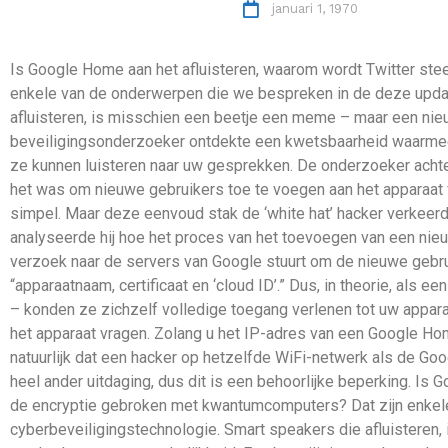
januari 1, 1970
Is Google Home aan het afluisteren, waarom wordt Twitter ste
enkele van de onderwerpen die we bespreken in de deze updat
afluisteren, is misschien een beetje een meme – maar een n
beveiligingsonderzoeker ontdekte een kwetsbaarheid waarmee
ze kunnen luisteren naar uw gesprekken. De onderzoeker achter
het was om nieuwe gebruikers toe te voegen aan het apparaat 
simpel. Maar deze eenvoud stak de ‘white hat’ hacker verkeerd
analyseerde hij hoe het proces van het toevoegen van een nieu
verzoek naar de servers van Google stuurt om de nieuwe gebru
“apparaatnaam, certificaat en ‘cloud ID’.” Dus, in theorie, als 
– konden ze zichzelf volledige toegang verlenen tot uw apparaat
het apparaat vragen. Zolang u het IP-adres van een Google Ho
natuurlijk dat een hacker op hetzelfde WiFi-netwerk als de Go
heel ander uitdaging, dus dit is een behoorlijke beperking. Is
de encryptie gebroken met kwantumcomputers? Dat zijn enkel
cyberbeveiligingstechnologie. Smart speakers die afluistere