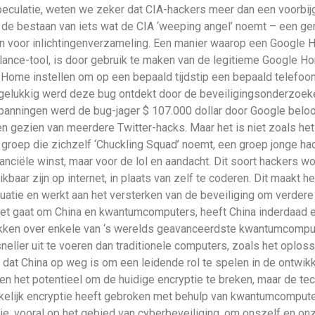
speculatie, weten we zeker dat CIA-hackers meer dan een voorbi
s de bestaan van iets wat de CIA ‘weeping angel’ noemt – een g
en voor inlichtingenverzameling. Een manier waarop een Google
ance-tool, is door gebruik te maken van de legitieme Google Ho
 Home instellen om op een bepaald tijdstip een bepaald telefoon
 gelukkig werd deze bug ontdekt door de beveiligingsonderzoeke
nspanningen werd de bug-jager $ 107.000 dollar door Google bel
 gezien van meerdere Twitter-hacks. Maar het is niet zoals het l
n groep die zichzelf ‘Chuckling Squad’ noemt, een groep jonge hac
nciële winst, maar voor de lol en aandacht. Dit soort hackers wor
aar zijn op internet, in plaats van zelf te coderen. Dit maakt h
ituatie en werkt aan het versterken van de beveiliging om verder
et gaat om China en kwantumcomputers, heeft China inderdaad e
kken over enkele van ‘s werelds geavanceerdste kwantumcomput
neller uit te voeren dan traditionele computers, zoals het oplo
dat China op weg is om een ​​leidende rol te spelen in de ontw
 het potentieel om de huidige encryptie te breken, maar de tec
kelijk encryptie heeft gebroken met behulp van kwantumcomputer
ogie, vooral op het gebied van cyberbeveiliging, om onszelf en 