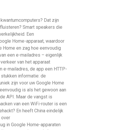
t kwantumcomputers? Dat zijn
fluisteren? Smart speakers die
rkelijkheid. Een
Google Home-apparaat, waardoor
ogle Home en zag hoe eenvoudig
an een e-mailadres – eigenlijk
-verkeer van het apparaat
een e-mailadres, de app een HTTP-
stukken informatie: de
ie uniek zijn voor uw Google Home
zo eenvoudig is als het gewoon aan
de API. Maar de vangst is
hacken van een WiFi-router is een
ehackt? En heeft China eindelijk
 over
 bug in Google Home-apparaten