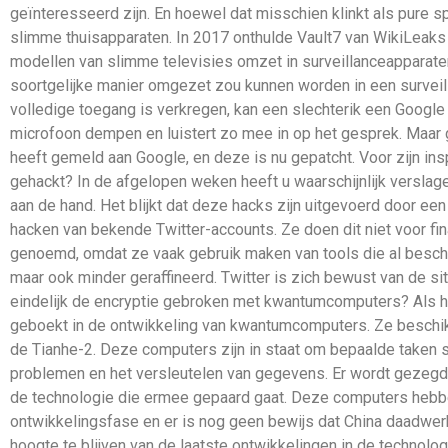
geïnteresseerd zijn. En hoewel dat misschien klinkt als pure 
slimme thuisapparaten. In 2017 onthulde Vault7 van WikiLeak
modellen van slimme televisies omzet in surveillanceapparat
soortgelijke manier omgezet zou kunnen worden in een surveill
volledige toegang is verkregen, kan een slechterik een Google
microfoon dempen en luistert zo mee in op het gesprek. Maar
heeft gemeld aan Google, en deze is nu gepatcht. Voor zijn i
gehackt? In de afgelopen weken heeft u waarschijnlijk verslagen
aan de hand. Het blijkt dat deze hacks zijn uitgevoerd door ee
hacken van bekende Twitter-accounts. Ze doen dit niet voor fina
genoemd, omdat ze vaak gebruik maken van tools die al beschikb
maar ook minder geraffineerd. Twitter is zich bewust van de s
eindelijk de encryptie gebroken met kwantumcomputers? Als h
geboekt in de ontwikkeling van kwantumcomputers. Ze beschi
de Tianhe-2. Deze computers zijn in staat om bepaalde taken s
problemen en het versleutelen van gegevens. Er wordt gezegd 
de technologie die ermee gepaard gaat. Deze computers hebben
ontwikkelingsfase en er is nog geen bewijs dat China daadwer
hoogte te blijven van de laatste ontwikkelingen in de technol