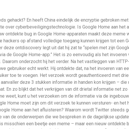
eds gehackt? En heeft China eindelijk de encryptie gebroken me
e over cyberbeveiligingstechnologie. Is Google Home aan het a
ieuw ontdekte bug in Google Home-apparaten maakt deze meme we
 hackers op afstand volledige toegang kunnen krijgen tot een 
 deze ontdiscovery legt uit dat hij zat te “spelen met zijn Go
via de Google Home-app.” Het is zo eenvoudig als het invoeren v
. Daarom onderzocht hij het verder. Na het vastleggen van HTTP
we gebruiker echt werkt. Hij ontdekte dat, na het invoeren van 
iker toe te voegen. Het verzoek wordt geauthenticeerd met drie 
een aanvaller deze 3 stukken informatie in handen kon krijgen – d
. En zo blijkt dat het verkrijgen van dit drietal informatie net 
me weet, kunt u het verzoeken om de informatie via de ingebouw
ogle Home moet zijn om dit verzoek te kunnen versturen- en het 
 Google Home aan het afluisteren? Waarom wordt Twitter steeds g
e van de onderwerpen die we bespreken in de dagelijkse update
n, is misschien een beetje een meme – maar een nieuw ontdekte