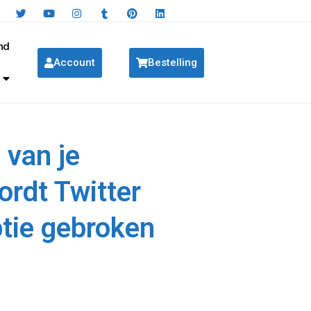
nd
Account
Bestelling
 van je
rdt Twitter
ptie gebroken