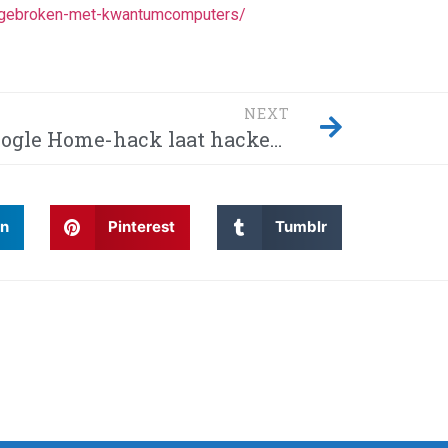
ie-gebroken-met-kwantumcomputers/
NEXT
Google Home-hack laat hackers afluisteren van je privégesprekken – Dit moet je weten! Waarom wordt Twitter steeds gehackt en heeft China eindelijk de encryptie gebroken met kwantumcomputers?
In
Pinterest
Tumblr