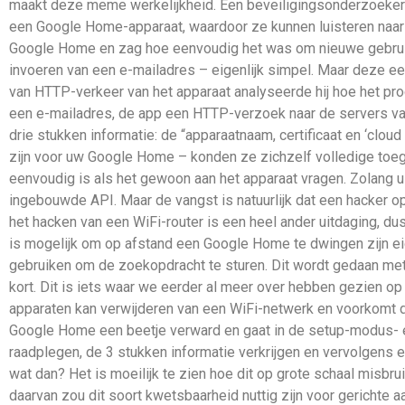
maakt deze meme werkelijkheid. Een beveiligingsonderzoeker 
een Google Home-apparaat, waardoor ze kunnen luisteren naar u
Google Home en zag hoe eenvoudig het was om nieuwe gebruike
invoeren van een e-mailadres – eigenlijk simpel. Maar deze ee
van HTTP-verkeer van het apparaat analyseerde hij hoe het pro
een e-mailadres, de app een HTTP-verzoek naar de servers va
drie stukken informatie: de “apparaatnaam, certificaat en ‘cloud 
zijn voor uw Google Home – konden ze zichzelf volledige toegang
eenvoudig is als het gewoon aan het apparaat vragen. Zolang 
ingebouwde API. Maar de vangst is natuurlijk dat een hacker 
het hacken van een WiFi-router is een heel ander uitdaging, d
is mogelijk om op afstand een Google Home te dwingen zijn ei
gebruiken om de zoekopdracht te sturen. Dit wordt gedaan met 
kort. Dit is iets waar we eerder al meer over hebben gezien o
apparaten kan verwijderen van een WiFi-netwerk en voorkomt dat
Google Home een beetje verward en gaat in de setup-modus- e
raadplegen, de 3 stukken informatie verkrijgen en vervolgens 
wat dan? Het is moeilijk te zien hoe dit op grote schaal misb
daarvan zou dit soort kwetsbaarheid nuttig zijn voor gerichte aa