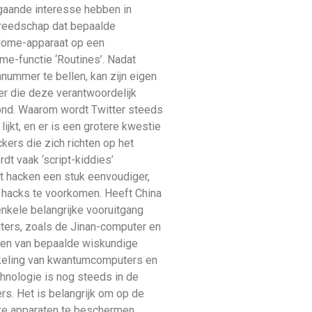
jgaande interesse hebben in
ereedschap dat bepaalde
 Home-apparaat op een
me-functie ‘Routines’. Nadat
nummer te bellen, kan zijn eigen
r die deze verantwoordelijk
oond. Waarom wordt Twitter steeds
ijkt, en er is een grotere kwestie
kers die zich richten op het
dt vaak ‘script-kiddies’
et hacken een stuk eenvoudiger,
e hacks te voorkomen. Heeft China
nkele belangrijke vooruitgang
ers, zoals de Jinan-computer en
ssen van bepaalde wiskundige
ikkeling van kwantumcomputers en
hnologie is nog steeds in de
s. Het is belangrijk om op de
onze apparaten te beschermen