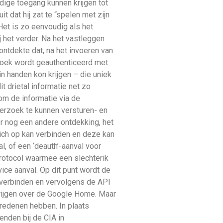
ige toegang kunnen krijgen tot
dat hij zat te “spelen met zijn
et is zo eenvoudig als het
 het verder. Na het vastleggen
ontdekte dat, na het invoeren van
zoek wordt geauthenticeerd met
 in handen kon krijgen – die uniek
t drietal informatie net zo
om de informatie via de
erzoek te kunnen versturen- en
er nog een andere ontdekking, het
ich op kan verbinden en deze kan
, of een ‘deauth’-aanval voor
protocol waarmee een slechterik
ice aanval. Op dit punt wordt de
 verbinden en vervolgens de API
krijgen over de Google Home. Maar
gredenen hebben. In plaats
ienden bij de CIA in