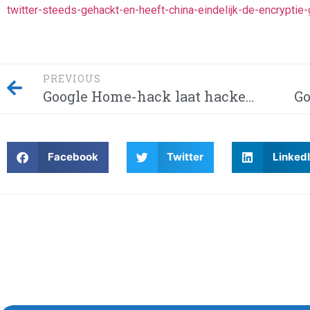
twitter-steeds-gehackt-en-heeft-china-eindelijk-de-encrypt
PREVIOUS
Google Home-hack laat hackers afluisteren van je privégesprekken – Dit moet je weten! Waarom wordt Twitter steeds gehackt en heeft China eindelijk de encryptie gebroken met kwantumcomputers?
Facebook
Twitter
Linked