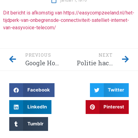
januari 1, 1970
Dit bericht is afkomstig van https://easycompzeeland.nl/het-
tijdperk-van-onbegrensde-connectiviteit-satelliet-internet-
van-easyvoice-telecom/
PREVIOUS
NEXT
Google Home-hack laat hackers afluisteren van je privégesprekken – Dit moet je weten! Waarom wordt Twitter steeds gehackt en heeft China eindelijk de encryptie gebroken met kwantumcomputers?
Politie hackt, beveiligde communicatie-app Exclu en Iraanse regering lanceert aanval op Charlie Hebdo
Facebook
Twitter
LinkedIn
Pinterest
Tumblr