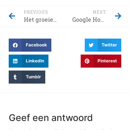
PREVIOUS
NEXT
Het groeiende gevaar van malvertising via Google Ads
Google Home-hack laat hackers afluisteren van je privégesprekken – Dit moet je weten! Waarom wordt Twitter steeds gehackt en heeft China eindelijk de encryptie gebroken met kwantumcomputers?
Facebook
Twitter
LinkedIn
Pinterest
Tumblr
Geef een antwoord