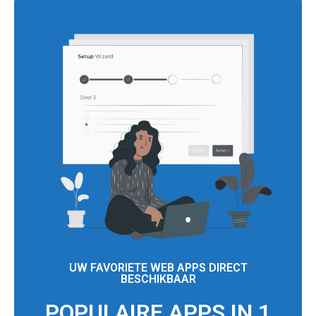
UW FAVORIETE WEB APPS DIRECT
BESCHIKBAAR
POPULAIRE APPS IN 1