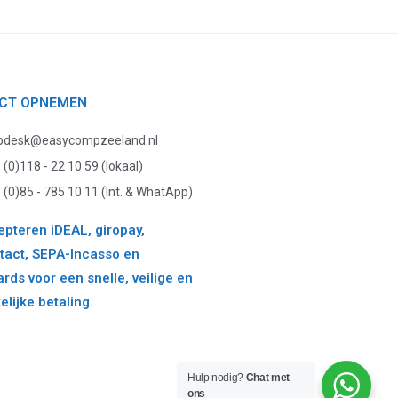
CT OPNEMEN
pdesk@easycompzeeland.nl
 (0)118 - 22 10 59 (lokaal)
 (0)85 - 785 10 11 (Int. & WhatApp)
pteren iDEAL, giropay,
act, SEPA-Incasso en
ards voor een snelle, veilige en
lijke betaling.
Hulp nodig?
Chat met
ons