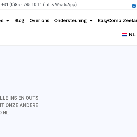
+31 (0)85 - 785 10 11 (int. & WhatsApp)
es
Blog
Over ons
Ondersteuning
EasyComp Zeela
NL
LLE INS EN OUTS
UIT ONZE ANDERE
D.NL