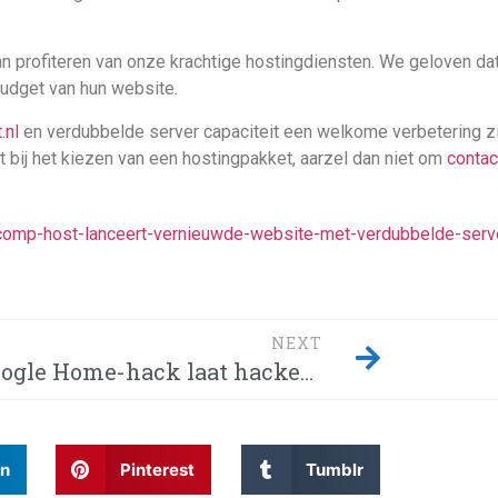
an profiteren van onze krachtige hostingdiensten. We geloven dat
budget van hun website.
.nl
en verdubbelde server capaciteit een welkome verbetering zi
t bij het kiezen van een hostingpakket, aarzel dan niet om
contac
ycomp-host-lanceert-vernieuwde-website-met-verdubbelde-server
NEXT
Google Home-hack laat hackers afluisteren van je privégesprekken – Dit moet je weten! Waarom wordt Twitter steeds gehackt en heeft China eindelijk de encryptie gebroken met kwantumcomputers?
In
Pinterest
Tumblr