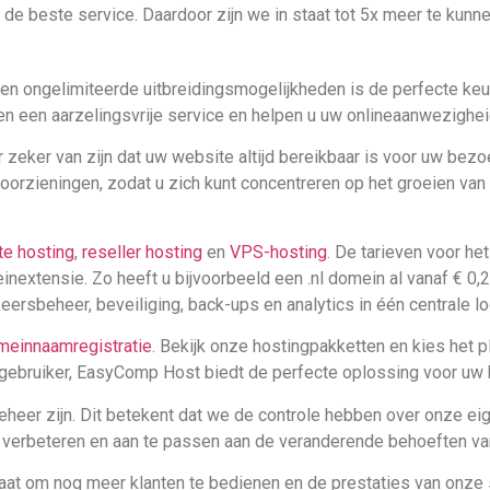
n de beste service. Daardoor zijn we in staat tot 5x meer te kun
 en ongelimiteerde uitbreidingsmogelijkheden is de perfecte ke
n een aarzelingsvrije service en helpen u uw onlineaanwezigheid
er zeker van zijn dat uw website altijd bereikbaar is voor uw b
rzieningen, zodat u zich kunt concentreren op het groeien van
te hosting
,
reseller hosting
en
VPS-hosting
. De tarieven voor he
nextensie. Zo heeft u bijvoorbeeld een .nl domein al vanaf € 0,
ersbeheer, beveiliging, back-ups en analytics in één centrale lo
meinnaamregistratie
. Bekijk onze hostingpakketten en kies het pl
gebruiker, EasyComp Host biedt de perfecte oplossing voor uw 
heer zijn. Dit betekent dat we de controle hebben over onze eige
te verbeteren en aan te passen aan de veranderende behoeften va
taat om nog meer klanten te bedienen en de prestaties van onze s