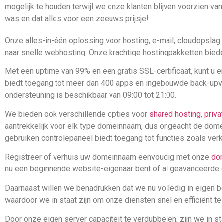
mogelijk te houden terwijl we onze klanten blijven voorzien va
was en dat alles voor een zeeuws prijsje!
Onze alles-in-één oplossing voor hosting, e-mail, cloudopslag
naar snelle webhosting. Onze krachtige hostingpakketten biede
Met een uptime van 99% en een gratis SSL-certificaat, kunt u 
biedt toegang tot meer dan 400 apps en ingebouwde back-upvoo
ondersteuning is beschikbaar van 09:00 tot 21:00.
We bieden ook verschillende opties voor
shared hosting
,
priva
aantrekkelijk voor elk type domeinnaam, dus ongeacht de domei
gebruiken controlepaneel biedt toegang tot functies zoals verke
Registreer of verhuis uw domeinnaam eenvoudig met onze
do
nu een beginnende website-eigenaar bent of al geavanceerde 
Daarnaast willen we benadrukken dat we nu volledig in eigen be
waardoor we in staat zijn om onze diensten snel en efficiënt 
Door onze eigen server capaciteit te verdubbelen, zijn we in s