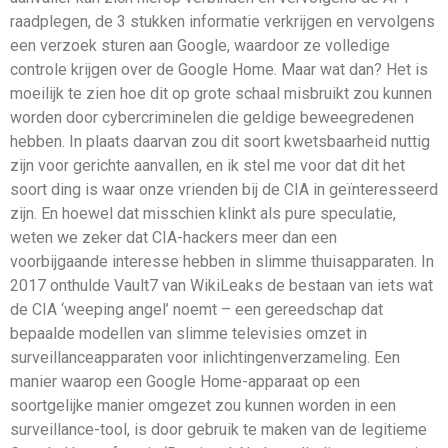
raadplegen, de 3 stukken informatie verkrijgen en vervolgens
een verzoek sturen aan Google, waardoor ze volledige
controle krijgen over de Google Home. Maar wat dan? Het is
moeilijk te zien hoe dit op grote schaal misbruikt zou kunnen
worden door cybercriminelen die geldige beweegredenen
hebben. In plaats daarvan zou dit soort kwetsbaarheid nuttig
zijn voor gerichte aanvallen, en ik stel me voor dat dit het
soort ding is waar onze vrienden bij de CIA in geïnteresseerd
zijn. En hoewel dat misschien klinkt als pure speculatie,
weten we zeker dat CIA-hackers meer dan een
voorbijgaande interesse hebben in slimme thuisapparaten. In
2017 onthulde Vault7 van WikiLeaks de bestaan van iets wat
de CIA ‘weeping angel’ noemt – een gereedschap dat
bepaalde modellen van slimme televisies omzet in
surveillanceapparaten voor inlichtingenverzameling. Een
manier waarop een Google Home-apparaat op een
soortgelijke manier omgezet zou kunnen worden in een
surveillance-tool, is door gebruik te maken van de legitieme