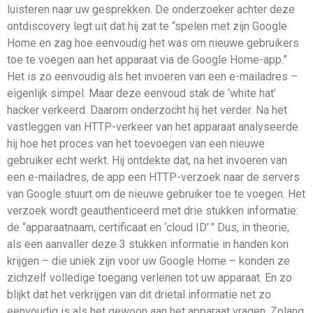
luisteren naar uw gesprekken. De onderzoeker achter deze
ontdiscovery legt uit dat hij zat te “spelen met zijn Google
Home en zag hoe eenvoudig het was om nieuwe gebruikers
toe te voegen aan het apparaat via de Google Home-app.”
Het is zo eenvoudig als het invoeren van een e-mailadres –
eigenlijk simpel. Maar deze eenvoud stak de ‘white hat’
hacker verkeerd. Daarom onderzocht hij het verder. Na het
vastleggen van HTTP-verkeer van het apparaat analyseerde
hij hoe het proces van het toevoegen van een nieuwe
gebruiker echt werkt. Hij ontdekte dat, na het invoeren van
een e-mailadres, de app een HTTP-verzoek naar de servers
van Google stuurt om de nieuwe gebruiker toe te voegen. Het
verzoek wordt geauthenticeerd met drie stukken informatie:
de “apparaatnaam, certificaat en ‘cloud ID’.” Dus, in theorie,
als een aanvaller deze 3 stukken informatie in handen kon
krijgen – die uniek zijn voor uw Google Home – konden ze
zichzelf volledige toegang verlenen tot uw apparaat. En zo
blijkt dat het verkrijgen van dit drietal informatie net zo
eenvoudig is als het gewoon aan het apparaat vragen. Zolang