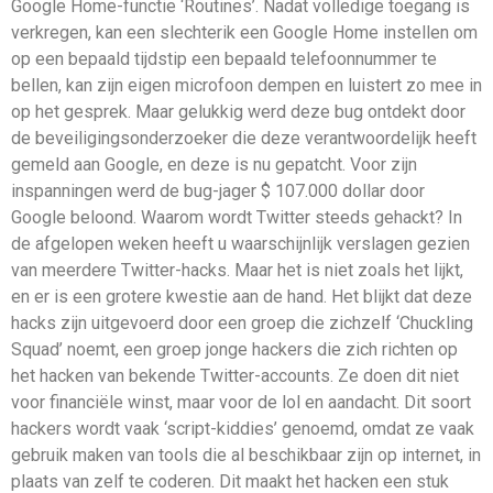
Google Home-functie ‘Routines’. Nadat volledige toegang is
verkregen, kan een slechterik een Google Home instellen om
op een bepaald tijdstip een bepaald telefoonnummer te
bellen, kan zijn eigen microfoon dempen en luistert zo mee in
op het gesprek. Maar gelukkig werd deze bug ontdekt door
de beveiligingsonderzoeker die deze verantwoordelijk heeft
gemeld aan Google, en deze is nu gepatcht. Voor zijn
inspanningen werd de bug-jager $ 107.000 dollar door
Google beloond. Waarom wordt Twitter steeds gehackt? In
de afgelopen weken heeft u waarschijnlijk verslagen gezien
van meerdere Twitter-hacks. Maar het is niet zoals het lijkt,
en er is een grotere kwestie aan de hand. Het blijkt dat deze
hacks zijn uitgevoerd door een groep die zichzelf ‘Chuckling
Squad’ noemt, een groep jonge hackers die zich richten op
het hacken van bekende Twitter-accounts. Ze doen dit niet
voor financiële winst, maar voor de lol en aandacht. Dit soort
hackers wordt vaak ‘script-kiddies’ genoemd, omdat ze vaak
gebruik maken van tools die al beschikbaar zijn op internet, in
plaats van zelf te coderen. Dit maakt het hacken een stuk