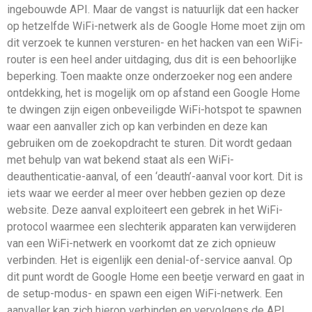
ingebouwde API. Maar de vangst is natuurlijk dat een hacker
op hetzelfde WiFi-netwerk als de Google Home moet zijn om
dit verzoek te kunnen versturen- en het hacken van een WiFi-
router is een heel ander uitdaging, dus dit is een behoorlijke
beperking. Toen maakte onze onderzoeker nog een andere
ontdekking, het is mogelijk om op afstand een Google Home
te dwingen zijn eigen onbeveiligde WiFi-hotspot te spawnen
waar een aanvaller zich op kan verbinden en deze kan
gebruiken om de zoekopdracht te sturen. Dit wordt gedaan
met behulp van wat bekend staat als een WiFi-
deauthenticatie-aanval, of een ‘deauth’-aanval voor kort. Dit is
iets waar we eerder al meer over hebben gezien op deze
website. Deze aanval exploiteert een gebrek in het WiFi-
protocol waarmee een slechterik apparaten kan verwijderen
van een WiFi-netwerk en voorkomt dat ze zich opnieuw
verbinden. Het is eigenlijk een denial-of-service aanval. Op
dit punt wordt de Google Home een beetje verward en gaat in
de setup-modus- en spawn een eigen WiFi-netwerk. Een
aanvaller kan zich hierop verbinden en vervolgens de API