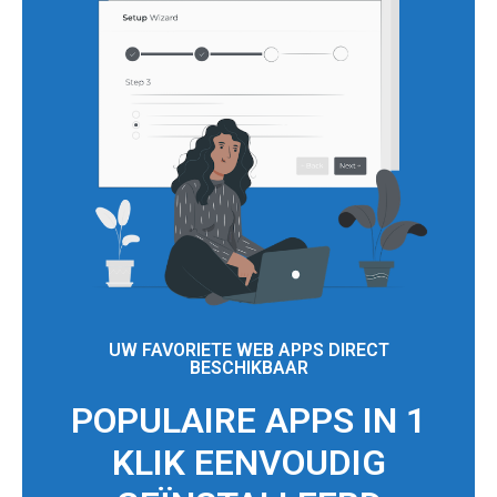
UW FAVORIETE WEB APPS DIRECT
BESCHIKBAAR
POPULAIRE APPS IN 1
KLIK EENVOUDIG