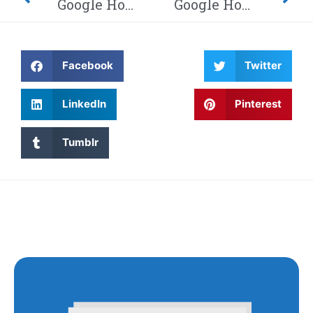
Google Home-hack laat hackers afluisteren van je privégesprekken – Dit moet je weten! Waarom wordt Twitter steeds gehackt en heeft China eindelijk de encryptie gebroken met kwantumcomputers?
Google Home-hack laat hackers afluisteren van je privégesprekken – Dit moet je weten! Waarom wordt Twitter steeds gehackt en heeft China eindelijk de encryptie gebroken met kwantumcomputers?
Facebook
Twitter
LinkedIn
Pinterest
Tumblr