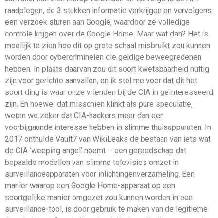
raadplegen, de 3 stukken informatie verkrijgen en vervolgens
een verzoek sturen aan Google, waardoor ze volledige
controle krijgen over de Google Home. Maar wat dan? Het is
moeilijk te zien hoe dit op grote schaal misbruikt zou kunnen
worden door cybercriminelen die geldige beweegredenen
hebben. In plaats daarvan zou dit soort kwetsbaarheid nuttig
zijn voor gerichte aanvallen, en ik stel me voor dat dit het
soort ding is waar onze vrienden bij de CIA in geïnteresseerd
zijn. En hoewel dat misschien klinkt als pure speculatie,
weten we zeker dat CIA-hackers meer dan een
voorbijgaande interesse hebben in slimme thuisapparaten. In
2017 onthulde Vault7 van WikiLeaks de bestaan van iets wat
de CIA ‘weeping angel’ noemt – een gereedschap dat
bepaalde modellen van slimme televisies omzet in
surveillanceapparaten voor inlichtingenverzameling. Een
manier waarop een Google Home-apparaat op een
soortgelijke manier omgezet zou kunnen worden in een
surveillance-tool, is door gebruik te maken van de legitieme