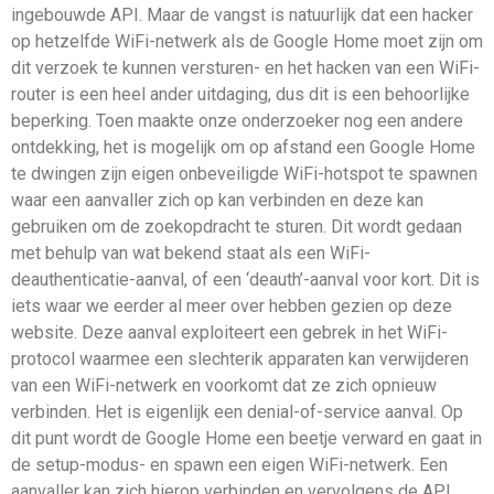
ingebouwde API. Maar de vangst is natuurlijk dat een hacker
op hetzelfde WiFi-netwerk als de Google Home moet zijn om
dit verzoek te kunnen versturen- en het hacken van een WiFi-
router is een heel ander uitdaging, dus dit is een behoorlijke
beperking. Toen maakte onze onderzoeker nog een andere
ontdekking, het is mogelijk om op afstand een Google Home
te dwingen zijn eigen onbeveiligde WiFi-hotspot te spawnen
waar een aanvaller zich op kan verbinden en deze kan
gebruiken om de zoekopdracht te sturen. Dit wordt gedaan
met behulp van wat bekend staat als een WiFi-
deauthenticatie-aanval, of een ‘deauth’-aanval voor kort. Dit is
iets waar we eerder al meer over hebben gezien op deze
website. Deze aanval exploiteert een gebrek in het WiFi-
protocol waarmee een slechterik apparaten kan verwijderen
van een WiFi-netwerk en voorkomt dat ze zich opnieuw
verbinden. Het is eigenlijk een denial-of-service aanval. Op
dit punt wordt de Google Home een beetje verward en gaat in
de setup-modus- en spawn een eigen WiFi-netwerk. Een
aanvaller kan zich hierop verbinden en vervolgens de API