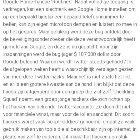
Google Home-functie ‘Routines’. Nadat volledige toegang is
verkregen, kan een slechterik een Google Home instellen om
op een bepaald tijdstip een bepaald telefoonnummer te
bellen, kan zijn eigen microfoon dempen en luistert zo mee in
op het gesprek. Maar gelukkig werd deze bug ontdekt door
de beveiligingsonderzoeker die deze verantwoordelijk heeft
gemeld aan Google, en deze is nu gepatcht. Voor zijn
inspanningen werd de bug-jager $ 107.000 dollar door
Google beloond. Waarom wordt Twitter steeds gehackt? In
de afgelopen weken heeft u waarschijnlijk verslagen gezien
van meerdere Twitter-hacks. Maar het is niet zoals het lijkt,
en er is een grotere kwestie aan de hand. Het blijkt dat deze
hacks zijn uitgevoerd door een groep die zichzelf ‘Chuckling
Squad’ noemt, een groep jonge hackers die zich richten op
het hacken van bekende Twitter-accounts. Ze doen dit niet
voor financiële winst, maar voor de lol en aandacht. Dit soort
hackers wordt vaak ‘script-kiddies’ genoemd, omdat ze vaak
gebruik maken van tools die al beschikbaar zijn op internet, in
plaats van zelf te coderen. Dit maakt het hacken een stuk