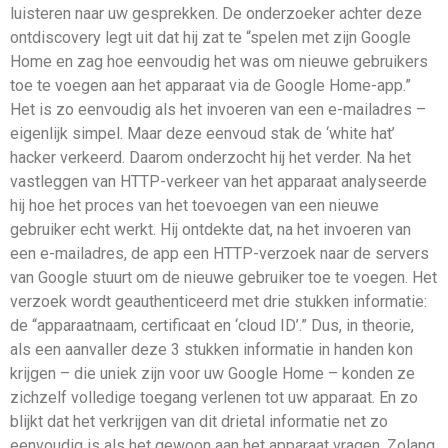
luisteren naar uw gesprekken. De onderzoeker achter deze
ontdiscovery legt uit dat hij zat te “spelen met zijn Google
Home en zag hoe eenvoudig het was om nieuwe gebruikers
toe te voegen aan het apparaat via de Google Home-app.”
Het is zo eenvoudig als het invoeren van een e-mailadres –
eigenlijk simpel. Maar deze eenvoud stak de ‘white hat’
hacker verkeerd. Daarom onderzocht hij het verder. Na het
vastleggen van HTTP-verkeer van het apparaat analyseerde
hij hoe het proces van het toevoegen van een nieuwe
gebruiker echt werkt. Hij ontdekte dat, na het invoeren van
een e-mailadres, de app een HTTP-verzoek naar de servers
van Google stuurt om de nieuwe gebruiker toe te voegen. Het
verzoek wordt geauthenticeerd met drie stukken informatie:
de “apparaatnaam, certificaat en ‘cloud ID’.” Dus, in theorie,
als een aanvaller deze 3 stukken informatie in handen kon
krijgen – die uniek zijn voor uw Google Home – konden ze
zichzelf volledige toegang verlenen tot uw apparaat. En zo
blijkt dat het verkrijgen van dit drietal informatie net zo
eenvoudig is als het gewoon aan het apparaat vragen. Zolang