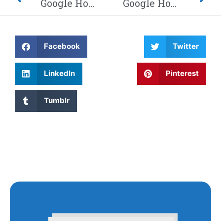
Google Home-hack laat hackers afluisteren van je privégesprekken – Dit moet je weten! Waarom wordt Twitter steeds gehackt en heeft China eindelijk de encryptie gebroken met kwantumcomputers?
Google Home-hack laat hackers afluisteren van je privégesprekken – Dit moet je weten! Waarom wordt Twitter steeds gehackt en heeft China eindelijk de encryptie gebroken met kwantumcomputers?
Facebook
Twitter
LinkedIn
Pinterest
Tumblr